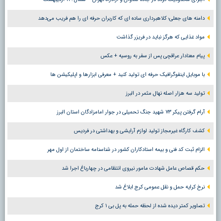
دامنه های جعلی؛ کلاهبرداری ساده ای که کاربران حرفه ای را هم فریب می‌دهد
مواد غذایی که هرگز نباید در فریزر گذاشت
پیام معنادار عراقچی پس از سفر به روسیه + عکس
با موبایل اینفوگرافیک حرفه ای تولید کنید + معرفی ابزارها و اپلیکیشن ها
تولید سه هزار اصله نهال مثمر در البرز
آرام گرفتن پیکر ۷۳ شهید جنگ تحمیلی در جوار امامزادگان استان البرز
کشف کارگاه غیرمجاز تولید لوازم آرایشی و بهداشتی در فردیس
الزام ثبت کد فنی و بیمه استادکاران کشور در شناسنامه ساختمان از اول مهر
حکم قصاص عامل شهادت مامور نیروی انتظامی در چهارباغ اجرا شد
نرخ کرایه حمل و نقل عمومی کرج ابلاغ شد
تصاویر کمتر دیده شده از لحظه حمله به پل بی ۱ کرج