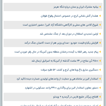
بیانیه مشترک ایران و عمان درباره تنگه هرمز
هشدار آتش نشانی کرج در خصوص احتمال وقوع طوفان
شروع کلاس های عملی و کارگاهی دانشگاه آزاد البرز/ حضور اختیاری است
اولین تمدیدی استقلال در دوران بعد از جنگ مشخص شد
افزایش یکباره قیمت خودرو ؛ صدای وزیر هم از دست کاسبان جنگ درآمد
پیام جدید رهبر انقلاب؛ آینده درخشان منطقه بدون آمریکا در حال رقم خوردن است
۶۵۰۰ تُن سلاح در ۲۴ ساعت گذشته از آمریکا به اسرائیل ارسال شد
دستگیری سارق باغ ویلاهای کرج و کشف ۵۶ فقره سرقت
استاندار البرز بر ساماندهی و حمایت از واحدهای تولیدی خسارت دیده تاکید کرد
دستور معاون استاندار البرز برای واگذاری ۴۳۰۰ واحد مسکونی در اشتهارد
افتتاح زیرگذر خلیج فارس در گرمدره + ویدئو
اجرای محدودیت تردد در جاده کندوان و آزادراه تهران – شمال ؛ ١١ اردیبهشت