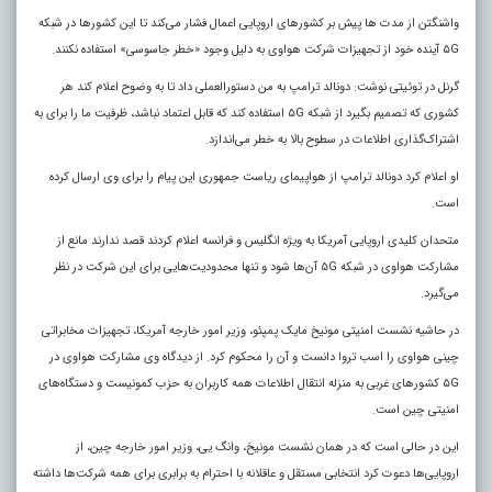
واشنگتن از مدت‌ ها پیش بر کشور‌های اروپایی اعمال فشار می‌کند تا این کشور‌ها در شبکه
۵G آینده خود از تجهیزات شرکت هواوی به دلیل وجود «خطر جاسوسی» استفاده نکنند.
گرنل در توئیتی نوشت: دونالد ترامپ به من دستور‌العملی داد تا به وضوح اعلام کند هر
کشوری که تصمیم بگیرد از شبکه ۵G استفاده کند که قابل اعتماد نباشد، ظرفیت ما را برای به
اشتراک‌گذاری اطلاعات در سطوح بالا به خطر می‌اندازد.
او اعلام کرد دونالد ترامپ از هواپیمای ریاست جمهوری این پیام را برای وی ارسال کرده
است
.
متحدان کلیدی اروپایی آمریکا به ویژه انگلیس و فرانسه اعلام کردند قصد ندارند مانع از
مشارکت هواوی در شبکه ۵G آن‌ها شود و تنها محدودیت‌هایی برای این شرکت در نظر
می‌گیرد.
در حاشیه نشست امنیتی مونیخ مایک پمپئو، وزیر امور خارجه آمریکا، تجهیزات مخابراتی
چینی هواوی را اسب تروا دانست و آن را محکوم کرد. از دیدگاه وی مشارکت هواوی در
۵G کشور‌های غربی به منزله انتقال اطلاعات همه کاربران به حزب کمونیست و دستگاه‌های
امنیتی چین است.
این در حالی است که در همان نشست مونیخ، وانگ یی، وزیر امور خارجه چین، از
اروپایی‌ها دعوت کرد انتخابی مستقل و عاقلانه با احترام به برابری برای همه شرکت‌ها داشته