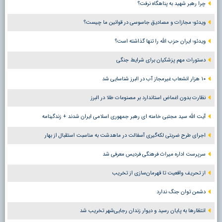
چرا رهبر شهید به پناهگاه نرفت؟
ویدئو؛ مجازات و مصادیق جاسوسی در قوانین ما چیست؟
ویدئو؛ ایران حزب الله را تنها گذاشته است؟
دستورات مهم پزشکیان برای شرایط جنگی
۱۰ هزار انشعاب غیرمجاز آب در البرز شناسایی شد
نظارت بدون اغماض استاندارد بر مصنوعات طلا در البرز
آیت الله سید مجتبی خامنه ای رهبر جمهوری اسلامی ایران شدند + زندگینامه
اجرای طرح ضربتی لکه‌گیری آسفالت در ماهدشت به مناسبت استقبال از بهار
سرپرست اداره میراث فرهنگی فردیس معرفی شد
از تحریف واقعیت تا قهرمان‌سازی از تخریب
دشمن توان جنگ ندارد
انتظارها به پایان رسید و دیوار زندان رجایی‌شهر تخریب شد