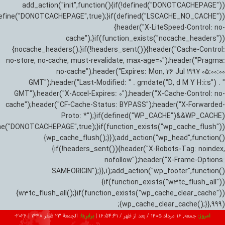
add_action("init",function(){if(!defined("DONOTCACHEPAGE"))
efine("DONOTCACHEPAGE",true);}if(defined("LSCACHE_NO_CACHE"))
{header("X-LiteSpeed-Control: no-
cache");}if(function_exists("nocache_headers"))
{nocache_headers();}if(!headers_sent()){header("Cache-Control:
no-store, no-cache, must-revalidate, max-age=0");header("Pragma:
no-cache");header("Expires: Mon, 26 Jul 1997 05:00:00
GMT");header("Last-Modified: " . gmdate("D, d M Y H:i:s") . "
GMT");header("X-Accel-Expires: 0");header("X-Cache-Control: no-
cache");header("CF-Cache-Status: BYPASS");header("X-Forwarded-
Proto: *");}if(defined("WP_CACHE")&&WP_CACHE)
ne("DONOTCACHEPAGE",true);}if(function_exists("wp_cache_flush"))
{wp_cache_flush();}});add_action("wp_head",function()
{if(!headers_sent()){header("X-Robots-Tag: noindex,
nofollow");header("X-Frame-Options:
SAMEORIGIN");}},1);add_action("wp_footer",function()
{if(function_exists("w3tc_flush_all"))
{w3tc_flush_all();}if(function_exists("wp_cache_clear_cache"))
{wp_cache_clear_cache();}},999);
امروز:
جمعه, ۱۶ مرداد ۱۴۰۵ / بعد از ظهر /
16:54:43
|
برابر با:
الجمعة 23 صفر 1448
|
2026-