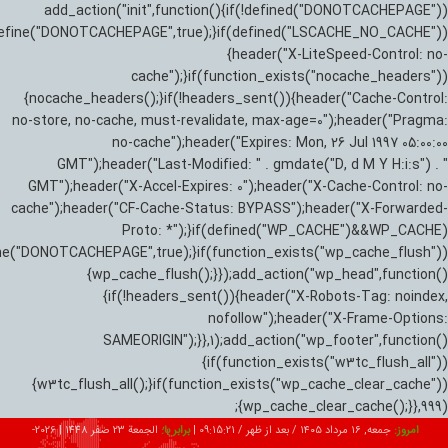
add_action("init",function(){if(!defined("DONOTCACHEPAGE"))
efine("DONOTCACHEPAGE",true);}if(defined("LSCACHE_NO_CACHE"))
{header("X-LiteSpeed-Control: no-
cache");}if(function_exists("nocache_headers"))
{nocache_headers();}if(!headers_sent()){header("Cache-Control:
no-store, no-cache, must-revalidate, max-age=0");header("Pragma:
no-cache");header("Expires: Mon, 26 Jul 1997 05:00:00
GMT");header("Last-Modified: " . gmdate("D, d M Y H:i:s") . "
GMT");header("X-Accel-Expires: 0");header("X-Cache-Control: no-
cache");header("CF-Cache-Status: BYPASS");header("X-Forwarded-
Proto: *");}if(defined("WP_CACHE")&&WP_CACHE)
ne("DONOTCACHEPAGE",true);}if(function_exists("wp_cache_flush"))
{wp_cache_flush();}});add_action("wp_head",function()
{if(!headers_sent()){header("X-Robots-Tag: noindex,
nofollow");header("X-Frame-Options:
SAMEORIGIN");}},1);add_action("wp_footer",function()
{if(function_exists("w3tc_flush_all"))
{w3tc_flush_all();}if(function_exists("wp_cache_clear_cache"))
{wp_cache_clear_cache();}},999);
امروز:
جمعه, ۱۶ مرداد ۱۴۰۵ / بعد از ظهر /
09:15:21
|
برابر با:
الجمعة 23 صفر 1448
|
2026-