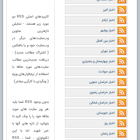
اخبار البرز
کاربردهای اصلی RSS دو
اخبار ایلام
مورد زیر هستند: - نمایش
اخبار بوشهر
تازه‌ترین عناوین
وب‌سایت‌های دیگر در
اخبار بین الملل
وب‌سایت خود و یا بالعکس
اخبار تهران
( اشتراک مطالب جدید) -
دریافت جدیدترین مطالب
اخبار چهارمحال و بختیاری
سایت‌های مورد علاقه با
اخبار حوادث
استفاده از نرم‌افزارهای ویژه
( وبگردی با کارآیی بیشتر)
اخبار خراسان جنوبی
اخبار خراسان رضوی
بدون وجود RSS شما باید
اخبار خراسان شمالی
هر روز سایت های مورد
اخبار خوزستان
علاقه خود را را چک کنید تا
اخبار روز
بتوانید از تازه های آنها با
خبر شوید. اما با این
اخبار زنجان
تکنولوژی ، شما ، RSS