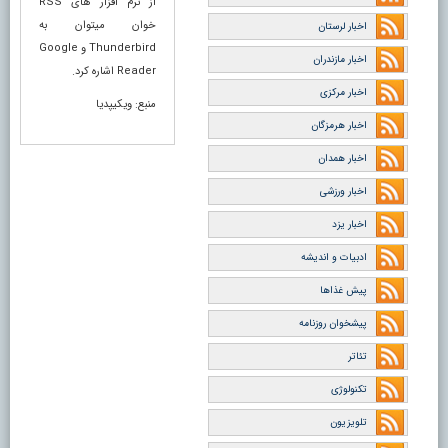
از نرم افزار های RSS
خوان میتوان به
اخبار لرستان
Thunderbird و Google
اخبار مازندران
Reader اشاره کرد.
اخبار مرکزی
منبع: ویکیپدیا
اخبار هرمزگان
اخبار همدان
اخبار ورزشی
اخبار یزد
ادبیات و اندیشه
پیش غذاها
پیشخوان روزنامه
تئاتر
تکنولوژی
تلویزیون