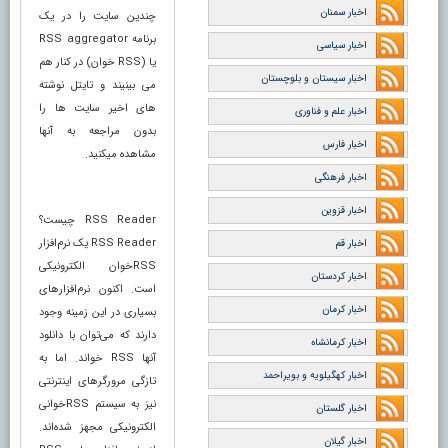
اخبار سمنان
چندین سایت را در یک
برنامه RSS aggregator
اخبار سیاسی
یا (RSS خوان) در کنار هم
اخبار سیستان و بلوچستان
می بینیند و تایتل نوشته
های اخیر سایت ها را
اخبار علم و فناوری
بدون مراجعه به آنها
اخبار فارس
مشاهده میکنید.
اخبار فرهنگی
اخبار قزوین
RSS Reader چیست؟
RSS Reader یک نرم‌افزار
اخبار قم
RSSخوان الکترونیکی
اخبار کردستان
است. اکنون نرم‌افزارهای
اخبار کرمان
بسیاری در این زمینه وجود
دارند که می‌توان با دانلود
اخبار کرمانشاه
آنها RSS خواند. اما به
اخبار کهگیلویه و بویراحمد
تازگی مرورگرهای اینترنتی
نیز به سیستم RSSخوانی
اخبار گلستان
الکترونیکی مجهز شده‌اند.
اخبار گیلان