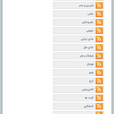
شیرینی و دسر
عکس
علم ودانش
عمومی
غذای ایرانی
غذای ملل
فرهنگ و هنر
فوتبال
فیلم
کرج
کشتی-رزمی
گجت ها
گردشگری