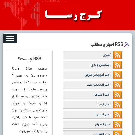
08-07
تبلیغات
درباره ما
ارتباط با ما
RSS
RSS اخبار و مطالب
آشپزی
RSS چیست؟
اپلیکیشن و بازی
مخفف Rich Site
اخبار آذربایجان شرقی
Summary به معنی "
چکیده سایت " یا " مختصر
اخبار آذربایجان غربی
و مفید سایت " است و به
اخبار اجتماعی
شما امکان می‌دهد تا از
آخرین خبرها و عناوین
اخبار اردبیل
سایت و یا وبلاگهای مورد
اخبار استانها
علاقه خود با خبر باشید،
بدون آنکه نیازی داشته
اخبار اصفهان
باشید به آنها سر بزنید.
اخبار اقتصادی