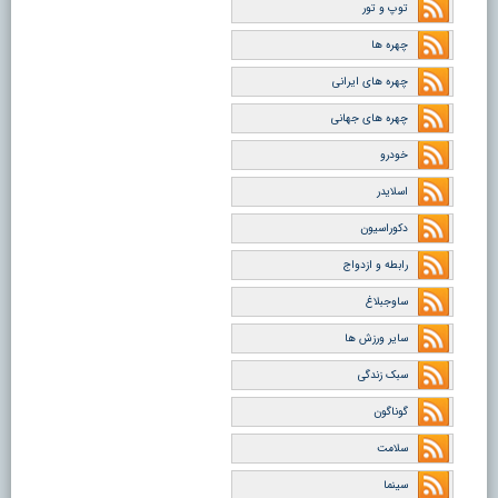
توپ و تور
چهره ها
چهره های ایرانی
چهره های جهانی
خودرو
اسلایدر
دکوراسیون
رابطه و ازدواج
ساوجبلاغ
سایر ورزش ها
سبک زندگی
گوناگون
سلامت
سینما