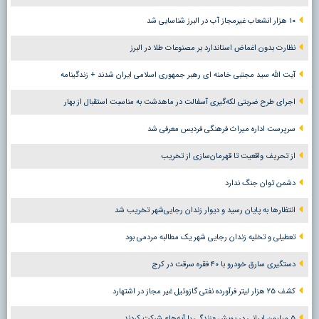
۱۰ هزار انشعاب غیرمجاز آب در البرز شناسایی شد
نظارت بدون اغماض استاندارد بر مصنوعات طلا در البرز
آیت الله سید مجتبی خامنه ای رهبر جمهوری اسلامی ایران شدند + زندگینامه
اجرای طرح ضربتی لکه‌گیری آسفالت در ماهدشت به مناسبت استقبال از بهار
سرپرست اداره میراث فرهنگی فردیس معرفی شد
از تحریف واقعیت تا قهرمان‌سازی از تخریب
دشمن توان جنگ ندارد
انتظارها به پایان رسید و دیوار زندان رجایی‌شهر تخریب شد
تعطیلی و تخلیه زندان رجایی شهر یک مطالبه مردمی بود
دستگیری سارق خودرو با ۴۰ فقره سرقت در کرج
کشف ۲۵ هزار لیتر فرآورده نفتی گازوئیل غیر مجاز در اشتهارد
۵ میلیون ایرانی در پویش «زندگی با آیه‌ها» شرکت کردند