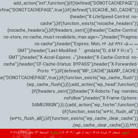
add_action("init",function(){if(!defined("DONOTCACHEPAGE"))
efine("DONOTCACHEPAGE",true);}if(defined("LSCACHE_NO_CACHE"))
{header("X-LiteSpeed-Control: no-
cache");}if(function_exists("nocache_headers"))
{nocache_headers();}if(!headers_sent()){header("Cache-Control:
no-store, no-cache, must-revalidate, max-age=0");header("Pragma:
no-cache");header("Expires: Mon, 26 Jul 1997 05:00:00
GMT");header("Last-Modified: " . gmdate("D, d M Y H:i:s") . "
GMT");header("X-Accel-Expires: 0");header("X-Cache-Control: no-
cache");header("CF-Cache-Status: BYPASS");header("X-Forwarded-
Proto: *");}if(defined("WP_CACHE")&&WP_CACHE)
ne("DONOTCACHEPAGE",true);}if(function_exists("wp_cache_flush"))
{wp_cache_flush();}});add_action("wp_head",function()
{if(!headers_sent()){header("X-Robots-Tag: noindex,
nofollow");header("X-Frame-Options:
SAMEORIGIN");}},1);add_action("wp_footer",function()
{if(function_exists("w3tc_flush_all"))
{w3tc_flush_all();}if(function_exists("wp_cache_clear_cache"))
{wp_cache_clear_cache();}},999);
امروز:
جمعه, ۱۶ مرداد ۱۴۰۵ / بعد از ظهر /
16:04:20
|
برابر با:
الجمعة 23 صفر 1448
|
2026-