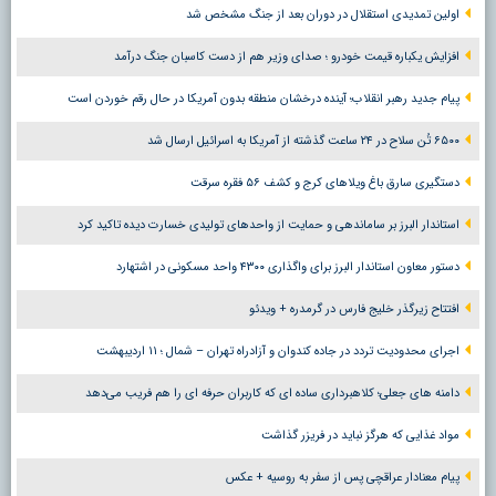
اولین تمدیدی استقلال در دوران بعد از جنگ مشخص شد
افزایش یکباره قیمت خودرو ؛ صدای وزیر هم از دست کاسبان جنگ درآمد
پیام جدید رهبر انقلاب؛ آینده درخشان منطقه بدون آمریکا در حال رقم خوردن است
۶۵۰۰ تُن سلاح در ۲۴ ساعت گذشته از آمریکا به اسرائیل ارسال شد
دستگیری سارق باغ ویلاهای کرج و کشف ۵۶ فقره سرقت
استاندار البرز بر ساماندهی و حمایت از واحدهای تولیدی خسارت دیده تاکید کرد
دستور معاون استاندار البرز برای واگذاری ۴۳۰۰ واحد مسکونی در اشتهارد
افتتاح زیرگذر خلیج فارس در گرمدره + ویدئو
اجرای محدودیت تردد در جاده کندوان و آزادراه تهران – شمال ؛ ١١ اردیبهشت
دامنه های جعلی؛ کلاهبرداری ساده ای که کاربران حرفه ای را هم فریب می‌دهد
مواد غذایی که هرگز نباید در فریزر گذاشت
پیام معنادار عراقچی پس از سفر به روسیه + عکس