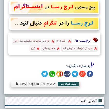
برچسب ها:
اخبار کرج
اداره کل تعزیرات حکومتی استان البرز
اداره کل تعزیرات حکومتی البرز
سلیمان رزاقی
کرج
به اشتراک بگذارید:
https://karajrasa.ir/?p=120802
لینک کوتاه خبر:
آخرین اخبار