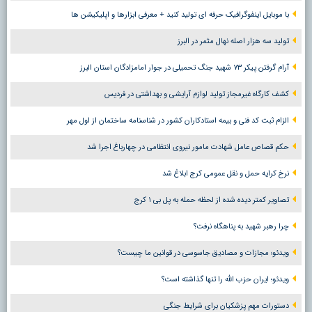
با موبایل اینفوگرافیک حرفه ای تولید کنید + معرفی ابزارها و اپلیکیشن ها
تولید سه هزار اصله نهال مثمر در البرز
آرام گرفتن پیکر ۷۳ شهید جنگ تحمیلی در جوار امامزادگان استان البرز
کشف کارگاه غیرمجاز تولید لوازم آرایشی و بهداشتی در فردیس
الزام ثبت کد فنی و بیمه استادکاران کشور در شناسنامه ساختمان از اول مهر
حکم قصاص عامل شهادت مامور نیروی انتظامی در چهارباغ اجرا شد
نرخ کرایه حمل و نقل عمومی کرج ابلاغ شد
تصاویر کمتر دیده شده از لحظه حمله به پل بی ۱ کرج
چرا رهبر شهید به پناهگاه نرفت؟
ویدئو؛ مجازات و مصادیق جاسوسی در قوانین ما چیست؟
ویدئو؛ ایران حزب الله را تنها گذاشته است؟
دستورات مهم پزشکیان برای شرایط جنگی