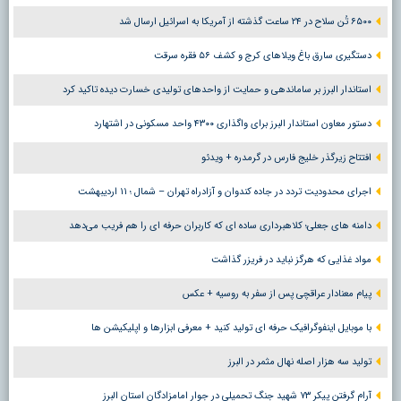
۶۵۰۰ تُن سلاح در ۲۴ ساعت گذشته از آمریکا به اسرائیل ارسال شد
دستگیری سارق باغ ویلاهای کرج و کشف ۵۶ فقره سرقت
استاندار البرز بر ساماندهی و حمایت از واحدهای تولیدی خسارت دیده تاکید کرد
دستور معاون استاندار البرز برای واگذاری ۴۳۰۰ واحد مسکونی در اشتهارد
افتتاح زیرگذر خلیج فارس در گرمدره + ویدئو
اجرای محدودیت تردد در جاده کندوان و آزادراه تهران – شمال ؛ ١١ اردیبهشت
دامنه های جعلی؛ کلاهبرداری ساده ای که کاربران حرفه ای را هم فریب می‌دهد
مواد غذایی که هرگز نباید در فریزر گذاشت
پیام معنادار عراقچی پس از سفر به روسیه + عکس
با موبایل اینفوگرافیک حرفه ای تولید کنید + معرفی ابزارها و اپلیکیشن ها
تولید سه هزار اصله نهال مثمر در البرز
آرام گرفتن پیکر ۷۳ شهید جنگ تحمیلی در جوار امامزادگان استان البرز