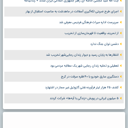
آیت الله سید مجتبی خامنه ای رهبر جمهوری اسلامی ایران شدند + زندگینامه
اجرای طرح ضربتی لکه‌گیری آسفالت در ماهدشت به مناسبت استقبال از بهار
سرپرست اداره میراث فرهنگی فردیس معرفی شد
از تحریف واقعیت تا قهرمان‌سازی از تخریب
دشمن توان جنگ ندارد
انتظارها به پایان رسید و دیوار زندان رجایی‌شهر تخریب شد
تعطیلی و تخلیه زندان رجایی شهر یک مطالبه مردمی بود
دستگیری سارق خودرو با ۴۰ فقره سرقت در کرج
کشف ۲۵ هزار لیتر فرآورده نفتی گازوئیل غیر مجاز در اشتهارد
۵ میلیون ایرانی در پویش «زندگی با آیه‌ها» شرکت کردند