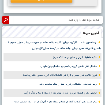
آخرین خبرها
در نخستین نشست کارگروه اجرای تکالیف برنامه هفتم در حوزه حمل‌ونقل هوایی مطرح شد:
راهبری فناورانه، محور اجرای برنامه هفتم در توسعه حمل‌ونقل هوایی
بیانیه مشترک ایران و عمان درباره تنگه هرمز
هشدار آتش نشانی کرج در خصوص احتمال وقوع طوفان
شروع کلاس های عملی و کارگاهی دانشگاه آزاد البرز/ حضور اختیاری است
اولین تمدیدی استقلال در دوران بعد از جنگ مشخص شد
افزایش یکباره قیمت خودرو ؛ صدای وزیر هم از دست کاسبان جنگ درآمد
پیام جدید رهبر انقلاب؛ آینده درخشان منطقه بدون آمریکا در حال رقم خوردن است