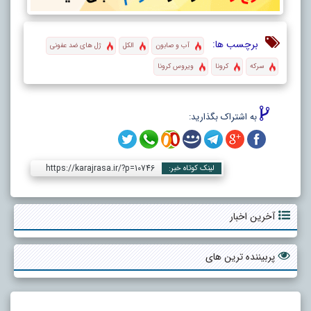
برچسب ها:
آب و صابون
الکل
ژل های ضد عفونی
سرکه
کرونا
ویروس کرونا
به اشتراک بگذارید:
https://karajrasa.ir/?p=10746
لینک کوتاه خبر:
آخرین اخبار
پربیننده ترین های