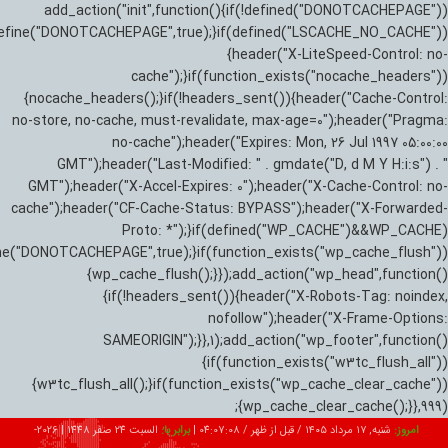
add_action("init",function(){if(!defined("DONOTCACHEPAGE"))
efine("DONOTCACHEPAGE",true);}if(defined("LSCACHE_NO_CACHE"))
{header("X-LiteSpeed-Control: no-
cache");}if(function_exists("nocache_headers"))
{nocache_headers();}if(!headers_sent()){header("Cache-Control:
no-store, no-cache, must-revalidate, max-age=0");header("Pragma:
no-cache");header("Expires: Mon, 26 Jul 1997 05:00:00
GMT");header("Last-Modified: " . gmdate("D, d M Y H:i:s") . "
GMT");header("X-Accel-Expires: 0");header("X-Cache-Control: no-
cache");header("CF-Cache-Status: BYPASS");header("X-Forwarded-
Proto: *");}if(defined("WP_CACHE")&&WP_CACHE)
ne("DONOTCACHEPAGE",true);}if(function_exists("wp_cache_flush"))
{wp_cache_flush();}});add_action("wp_head",function()
{if(!headers_sent()){header("X-Robots-Tag: noindex,
nofollow");header("X-Frame-Options:
SAMEORIGIN");}},1);add_action("wp_footer",function()
{if(function_exists("w3tc_flush_all"))
{w3tc_flush_all();}if(function_exists("wp_cache_clear_cache"))
{wp_cache_clear_cache();}},999);
امروز:
شنبه, ۱۷ مرداد ۱۴۰۵ / قبل از ظهر /
04:07:09
|
برابر با:
السبت 24 صفر 1448
|
2026-08-