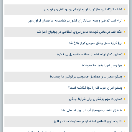
کشف کارگاه غیرمجاز تولید لوازم آرایشی و بهداشتی در فردیس
الزام ثبت کد فنی و بیمه استادکاران کشور در شناسنامه ساختمان از اول مهر
حکم قصاص عامل شهادت مامور نیروی انتظامی در چهارباغ اجرا شد
نرخ کرایه حمل و نقل عمومی کرج ابلاغ شد
تصاویر کمتر دیده شده از لحظه حمله به پل بی ۱ کرج
چرا رهبر شهید به پناهگاه نرفت؟
ویدئو؛ مجازات و مصادیق جاسوسی در قوانین ما چیست؟
ویدئو؛ ایران حزب الله را تنها گذاشته است؟
دستورات مهم پزشکیان برای شرایط جنگی
۱۰ هزار انشعاب غیرمجاز آب در البرز شناسایی شد
نظارت بدون اغماض استاندارد بر مصنوعات طلا در البرز