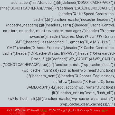
add_action("init",function(){if(!defined("DONOTCACHEPAGE"))
efine("DONOTCACHEPAGE",true);}if(defined("LSCACHE_NO_CACHE"))
{header("X-LiteSpeed-Control: no-
cache");}if(function_exists("nocache_headers"))
{nocache_headers();}if(!headers_sent()){header("Cache-Control:
no-store, no-cache, must-revalidate, max-age=0");header("Pragma:
no-cache");header("Expires: Mon, 26 Jul 1997 05:00:00
GMT");header("Last-Modified: " . gmdate("D, d M Y H:i:s") . "
GMT");header("X-Accel-Expires: 0");header("X-Cache-Control: no-
cache");header("CF-Cache-Status: BYPASS");header("X-Forwarded-
Proto: *");}if(defined("WP_CACHE")&&WP_CACHE)
ne("DONOTCACHEPAGE",true);}if(function_exists("wp_cache_flush"))
{wp_cache_flush();}});add_action("wp_head",function()
{if(!headers_sent()){header("X-Robots-Tag: noindex,
nofollow");header("X-Frame-Options:
SAMEORIGIN");}},1);add_action("wp_footer",function()
{if(function_exists("w3tc_flush_all"))
{w3tc_flush_all();}if(function_exists("wp_cache_clear_cache"))
{wp_cache_clear_cache();}},999);
امروز:
جمعه, ۱۶ مرداد ۱۴۰۵ / قبل از ظهر /
22:45:34
|
برابر با:
الجمعة 23 صفر 1448
|
2026-