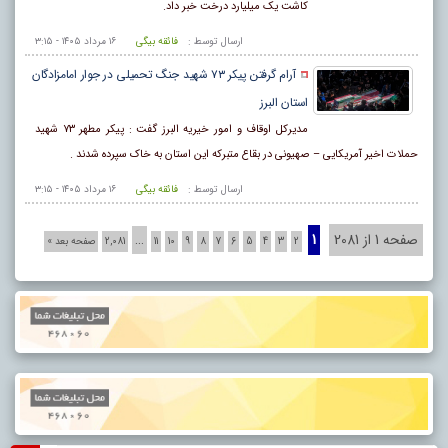
کاشت یک میلیارد درخت خبر داد.
ارسال توسط :
فائقه بیگی
۱۶ مرداد ۱۴۰۵ - ۳:۱۵
آرام گرفتن پیکر ۷۳ شهید جنگ تحمیلی در جوار امامزادگان
استان البرز
مدیرکل اوقاف و امور خیریه البرز گفت : پیکر مطهر ۷۳ شهید
حملات اخیر آمریکایی – صهیونی در بقاع متبرکه این استان به خاک سپرده شدند .
ارسال توسط :
فائقه بیگی
۱۶ مرداد ۱۴۰۵ - ۳:۱۵
صفحه 1 از 2081
1
…
2
3
4
5
6
7
8
9
10
11
2,081
صفحه بعد »