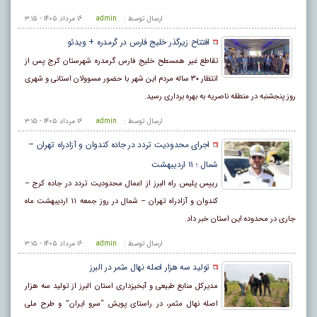
ارسال توسط :
admin
۱۶ مرداد ۱۴۰۵ - ۳:۱۵
افتتاح زیرگذر خلیج فارس در گرمدره + ویدئو
تقاطع غیر همسطح خلیج فارس گرمدره شهرستان کرج پس از
انتظار ۳۰ ساله مردم این شهر با حضور مسوولان استانی و شهری
روز پنجشنبه در منطقه ناصریه به بهره برداری رسید.
ارسال توسط :
admin
۱۶ مرداد ۱۴۰۵ - ۳:۱۵
اجرای محدودیت تردد در جاده کندوان و آزادراه تهران –
شمال ؛ ١١ اردیبهشت
رییس پلیس راه البرز از اعمال محدودیت تردد در جاده کرج –
کندوان و آزادراه تهران – شمال در روز جمعه ١١ اردیبهشت ماه
جاری در محدوده این استان خبر داد.
ارسال توسط :
admin
۱۶ مرداد ۱۴۰۵ - ۳:۱۵
تولید سه هزار اصله نهال مثمر در البرز
مدیرکل منابع طبیعی و آبخیزداری استان البرز از تولید سه هزار
اصله نهال مثمر، در راستای پویش “سرو ایران” و طرح ملی