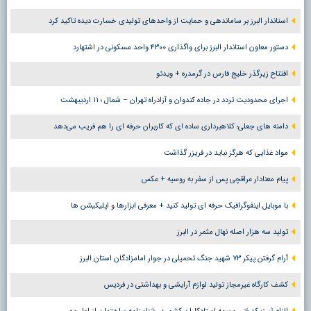
استاندار البرز بر ساماندهی و حمایت از واحدهای تولیدی خسارت دیده تاکید کرد
دستور معاون استاندار البرز برای واگذاری ۴۳۰۰ واحد مسکونی در اشتهارد
افتتاح زیرگذر خلیج فارس در گرمدره + ویدئو
اجرای محدودیت تردد در جاده کندوان و آزادراه تهران – شمال ؛ ١١ اردیبهشت
دامنه های جعلی؛ کلاهبرداری ساده ای که کاربران حرفه ای را هم فریب می‌دهد
مواد غذایی که هرگز نباید در فریزر گذاشت
پیام معنادار عراقچی پس از سفر به روسیه + عکس
با موبایل اینفوگرافیک حرفه ای تولید کنید + معرفی ابزارها و اپلیکیشن ها
تولید سه هزار اصله نهال مثمر در البرز
آرام گرفتن پیکر ۷۳ شهید جنگ تحمیلی در جوار امامزادگان استان البرز
کشف کارگاه غیرمجاز تولید لوازم آرایشی و بهداشتی در فردیس