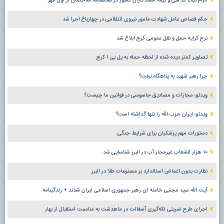
الزام ثبت کد فنی و بیمه استادکاران کشور در شناسنامه ساختمان از اول مهر
حکم قصاص عامل شهادت مامور نیروی انتظامی در چهارباغ اجرا شد
نرخ کرایه حمل و نقل عمومی کرج ابلاغ شد
تصاویر کمتر دیده شده از لحظه حمله به پل بی ۱ کرج
چرا رهبر شهید به پناهگاه نرفت؟
ویدئو؛ مجازات و مصادیق جاسوسی در قوانین ما چیست؟
ویدئو؛ ایران حزب الله را تنها گذاشته است؟
دستورات مهم پزشکیان برای شرایط جنگی
۱۰ هزار انشعاب غیرمجاز آب در البرز شناسایی شد
نظارت بدون اغماض استاندارد بر مصنوعات طلا در البرز
آیت الله سید مجتبی خامنه ای رهبر جمهوری اسلامی ایران شدند + زندگینامه
اجرای طرح ضربتی لکه‌گیری آسفالت در ماهدشت به مناسبت استقبال از بهار