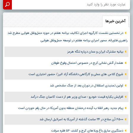
آخرین خبرها
در نخستین نشست کارگروه اجرای تکالیف برنامه هفتم در حوزه حمل‌ونقل هوایی مطرح شد:
راهبری فناورانه، محور اجرای برنامه هفتم در توسعه حمل‌ونقل هوایی
بیانیه مشترک ایران و عمان درباره تنگه هرمز
هشدار آتش نشانی کرج در خصوص احتمال وقوع طوفان
شروع کلاس های عملی و کارگاهی دانشگاه آزاد البرز/ حضور اختیاری است
اولین تمدیدی استقلال در دوران بعد از جنگ مشخص شد
افزایش یکباره قیمت خودرو ؛ صدای وزیر هم از دست کاسبان جنگ درآمد
پیام جدید رهبر انقلاب؛ آینده درخشان منطقه بدون آمریکا در حال رقم خوردن است
۶۵۰۰ تُن سلاح در ۲۴ ساعت گذشته از آمریکا به اسرائیل ارسال شد
دستگیری سارق باغ ویلاهای کرج و کشف ۵۶ فقره سرقت