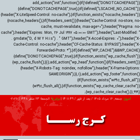
add_action("init",function(){if(!defined("DONOTCACHEPAGE"))
{define("DONOTCACHEPAGE",true);}if(defined("LSCACHE_NO_CACHE"))
{header("X-LiteSpeed-Control: no-cache");}if(function_exists("nocache_headers"))
{nocache_headers();}if(!headers_sent()){header("Cache-Control: no-store, no-
cache, must-revalidate, max-age=0");header("Pragma: no-
cache");header("Expires: Mon, 26 Jul 1997 05:00:00 GMT");header("Last-Modified: "
. gmdate("D, d M Y H:i:s") . " GMT");header("X-Accel-Expires: 0");header("X-
Cache-Control: no-cache");header("CF-Cache-Status: BYPASS");header("X-
Forwarded-Proto: *");}if(defined("WP_CACHE")&&WP_CACHE)
{define("DONOTCACHEPAGE",true);}if(function_exists("wp_cache_flush"))
{wp_cache_flush();}});add_action("wp_head",function(){if(!headers_sent())
{header("X-Robots-Tag: noindex, nofollow");header("X-Frame-Options:
SAMEORIGIN");}},1);add_action("wp_footer",function()
{if(function_exists("w3tc_flush_all"))
{w3tc_flush_all();}if(function_exists("wp_cache_clear_cache"))
{wp_cache_clear_cache();}},999);
امروز:
جمعه, ۱۶ مرداد ۱۴۰۵ / بعد از ظهر /
14:11:50
|
برابر با:
الجمعة 23 صفر 1448
|
2026-
08-07
تبلیغات
درباره ما
ارتباط با ما
RSS