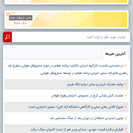
آخرین خبرها
در نخستین نشست کارگروه اجرای تکالیف برنامه هفتم در حوزه حمل‌ونقل هوایی مطرح شد:
راهبری فناورانه، محور اجرای برنامه هفتم در توسعه حمل‌ونقل هوایی
بیانیه مشترک ایران و عمان درباره تنگه هرمز
هشدار آتش نشانی کرج در خصوص احتمال وقوع طوفان
شروع کلاس های عملی و کارگاهی دانشگاه آزاد البرز/ حضور اختیاری است
اولین تمدیدی استقلال در دوران بعد از جنگ مشخص شد
افزایش یکباره قیمت خودرو ؛ صدای وزیر هم از دست کاسبان جنگ درآمد