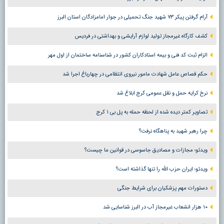
آرام گرفتن پیکر ۷۳ شهید جنگ تحمیلی در جوار امامزادگان استان البرز
کشف کارگاه غیرمجاز تولید لوازم آرایشی و بهداشتی در فردیس
الزام ثبت کد فنی و بیمه استادکاران کشور در شناسنامه ساختمان از اول مهر
حکم قصاص عامل شهادت مامور نیروی انتظامی در چهارباغ اجرا شد
نرخ کرایه حمل و نقل عمومی کرج ابلاغ شد
تصاویر کمتر دیده شده از لحظه حمله به پل بی ۱ کرج
چرا رهبر شهید به پناهگاه نرفت؟
ویدئو؛ مجازات و مصادیق جاسوسی در قوانین ما چیست؟
ویدئو؛ ایران حزب الله را تنها گذاشته است؟
دستورات مهم پزشکیان برای شرایط جنگی
۱۰ هزار انشعاب غیرمجاز آب در البرز شناسایی شد