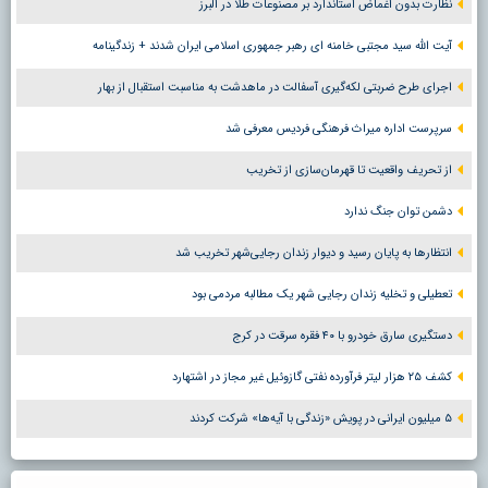
نظارت بدون اغماض استاندارد بر مصنوعات طلا در البرز
آیت الله سید مجتبی خامنه ای رهبر جمهوری اسلامی ایران شدند + زندگینامه
اجرای طرح ضربتی لکه‌گیری آسفالت در ماهدشت به مناسبت استقبال از بهار
سرپرست اداره میراث فرهنگی فردیس معرفی شد
از تحریف واقعیت تا قهرمان‌سازی از تخریب
دشمن توان جنگ ندارد
انتظارها به پایان رسید و دیوار زندان رجایی‌شهر تخریب شد
تعطیلی و تخلیه زندان رجایی شهر یک مطالبه مردمی بود
دستگیری سارق خودرو با ۴۰ فقره سرقت در کرج
کشف ۲۵ هزار لیتر فرآورده نفتی گازوئیل غیر مجاز در اشتهارد
۵ میلیون ایرانی در پویش «زندگی با آیه‌ها» شرکت کردند