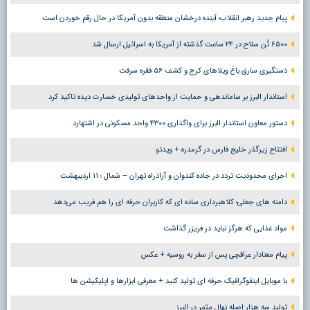
پیام جدید رهبر انقلاب؛ آینده درخشان منطقه بدون آمریکا در حال رقم خوردن است
۶۵۰۰ تُن سلاح در ۲۴ ساعت گذشته از آمریکا به اسرائیل ارسال شد
دستگیری سارق باغ ویلاهای کرج و کشف ۵۶ فقره سرقت
استاندار البرز بر ساماندهی و حمایت از واحدهای تولیدی خسارت دیده تاکید کرد
دستور معاون استاندار البرز برای واگذاری ۴۳۰۰ واحد مسکونی در اشتهارد
افتتاح زیرگذر خلیج فارس در گرمدره + ویدئو
اجرای محدودیت تردد در جاده کندوان و آزادراه تهران – شمال ؛ ١١ اردیبهشت
دامنه های جعلی؛ کلاهبرداری ساده ای که کاربران حرفه ای را هم فریب می‌دهد
مواد غذایی که هرگز نباید در فریزر گذاشت
پیام معنادار عراقچی پس از سفر به روسیه + عکس
با موبایل اینفوگرافیک حرفه ای تولید کنید + معرفی ابزارها و اپلیکیشن ها
تولید سه هزار اصله نهال مثمر در البرز