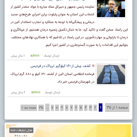
نماینده رئیس جمهور و دبیرکل ستاد مبارزه با مواد مخدر کشور از
انتخاب این استان به عنوان پایلوت برای اجرای طرح‌های جدید
درمانی و پیشگیرانه با توجه به عملکرد و تجارب استاندار البرز در
این راستا، سخن گفت و تاکید کرد: ما به دنبال تکمیل زنجیره درمان هستیم، از غربالگری و
درمان تا بازتوانی و مهارت‌آموزی. در این راستا، در تلاشیم که با همکاری نهادهای مختلف،
بتوانیم این اقدامات را به صورت گسترده‌تری در کشور اجرا کنیم.
ارسال توسط :
admin
1 سال پيش
کشف بیش از ۱۶۱ کیلوگرم تریاک در فردیس
فرمانده انتظامی استان البرز از کشف ۱۶۱ کیلو و ۸۸۰ گرم تریاک
در ‏شهرستان فردیس خبر داد.‏
ارسال توسط :
admin
2 سال پيش
صفحه 1 از 35
1
…
2
3
4
5
6
7
8
9
10
11
35
صفحه بعد »