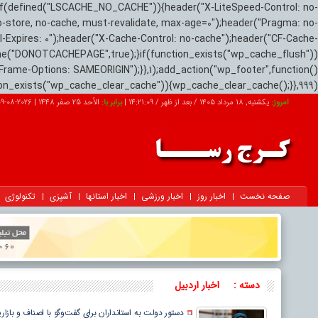
if(defined("LSCACHE_NO_CACHE")){header("X-LiteSpeed-Control: no-
o-store, no-cache, must-revalidate, max-age=0");header("Pragma: no-
el-Expires: 0");header("X-Cache-Control: no-cache");header("CF-Cache-
ne("DONOTCACHEPAGE",true);}if(function_exists("wp_cache_flush"))
Frame-Options: SAMEORIGIN");}},1);add_action("wp_footer",function()
tion_exists("wp_cache_clear_cache")){wp_cache_clear_cache();}},999);
امروز:
یکشنبه, ۱۸ مرداد ۱۴۰۵ / بعد از ظهر /
14:21:10
|
برابر با:
الأحد 25 صفر 1448
|
2026-08-09
صفحه نخست
اخبار روز
اخبار ورزشی
اخبار استانها
آشپزی
تکنولوژی
دسته :
اخبار اردبیل
دستور دولت به استانداران برای گفت‌وگو با اصناف و بازاری