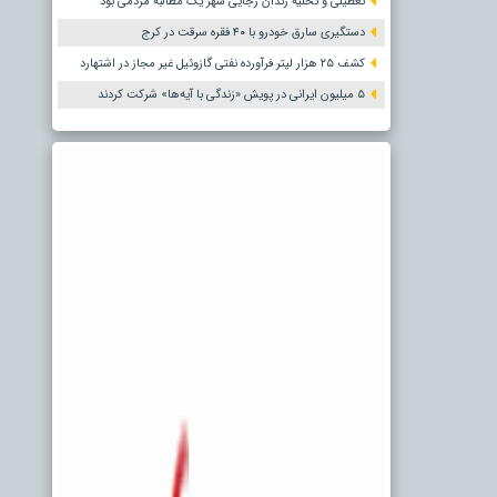
تعطیلی و تخلیه زندان رجایی شهر یک مطالبه مردمی بود
دستگیری سارق خودرو با ۴۰ فقره سرقت در کرج
کشف ۲۵ هزار لیتر فرآورده نفتی گازوئیل غیر مجاز در اشتهارد
۵ میلیون ایرانی در پویش «زندگی با آیه‌ها» شرکت کردند