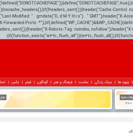
){if(!defined("DONOTCACHEPAGE")){define("DONOTCACHEPAGE",true);}
)){nocache_headers();}if(!headers_sent()){header("Cache-Control: n
("Last-Modified: " . gmdate("D, d M Y H:i:s") . " GMT");header("X-Acc
"X-Forwarded-Proto: *");}if(defined("WP_CACHE")&&WP_CACHE){defi
eaders_sent()){header("X-Robots-Tag: noindex, nofollow");header("X-
{if(function_exists("w3tc_flush_all")){w3tc_flush_all();}if(func
چهره ها
سبک زندگی
سلامت
فرهنگ و هنر
گوناگون
فیلم
عکس
استا
ان