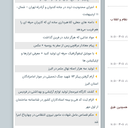
اجرای محدودیت تردد در جاده کندوان و آزادراه تهران – شمال ؛
١١ اردیبهشت
نظام و انقلاب
دامنه های جعلی؛ کلاهبرداری ساده ای که کاربران حرفه ای را
هم فریب می‌دهد
مواد غذایی که هرگز نباید در فریزر گذاشت
پیام معنادار عراقچی پس از سفر به روسیه + عکس
با موبایل اینفوگرافیک حرفه ای تولید کنید + معرفی ابزارها و
اپلیکیشن ها
تولید سه هزار اصله نهال مثمر در البرز
آرام گرفتن پیکر ۷۳ شهید جنگ تحمیلی در جوار امامزادگان
استان البرز
کشف کارگاه غیرمجاز تولید لوازم آرایشی و بهداشتی در فردیس
الزام ثبت کد فنی و بیمه استادکاران کشور در شناسنامه ساختمان
از اول مهر
راجعه کرده‌اند که نسبت به سال ۱۴۰۰ افزایش داشته است. همچنین طبق
حکم قصاص عامل شهادت مامور نیروی انتظامی در چهارباغ اجرا
شد