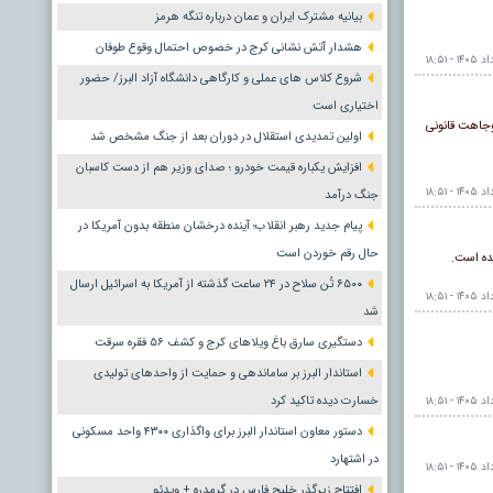
بیانیه مشترک ایران و عمان درباره تنگه هرمز
هشدار آتش نشانی کرج در خصوص احتمال وقوع طوفان
شروع کلاس های عملی و کارگاهی دانشگاه آزاد البرز/ حضور
اختیاری است
 وجاهت قانونی
اولین تمدیدی استقلال در دوران بعد از جنگ مشخص شد
افزایش یکباره قیمت خودرو ؛ صدای وزیر هم از دست کاسبان
جنگ درآمد
پیام جدید رهبر انقلاب؛ آینده درخشان منطقه بدون آمریکا در
حال رقم خوردن است
۶۵۰۰ تُن سلاح در ۲۴ ساعت گذشته از آمریکا به اسرائیل ارسال
شد
دستگیری سارق باغ ویلاهای کرج و کشف ۵۶ فقره سرقت
استاندار البرز بر ساماندهی و حمایت از واحدهای تولیدی
خسارت دیده تاکید کرد
دستور معاون استاندار البرز برای واگذاری ۴۳۰۰ واحد مسکونی
در اشتهارد
افتتاح زیرگذر خلیج فارس در گرمدره + ویدئو