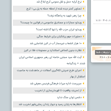
نرخ کرایه حمل و نقل عمومی کرج ابلاغ شد
تصاویر کمتر دیده شده از لحظه حمله به پل بی ۱ کرج
چرا رهبر شهید به پناهگاه نرفت؟
ویدئو؛ مجازات و مصادیق جاسوسی در قوانین ما چیست؟
ویدئو؛ ایران حزب الله را تنها گذاشته است؟
دستورات مهم پزشکیان برای شرایط جنگی
۱۰ هزار انشعاب غیرمجاز آب در البرز شناسایی شد
نظارت بدون اغماض استاندارد بر مصنوعات طلا در البرز
آیت الله سید مجتبی خامنه ای رهبر جمهوری اسلامی ایران
شدند + زندگینامه
اجرای طرح ضربتی لکه‌گیری آسفالت در ماهدشت به مناسبت
استقبال از بهار
سرپرست اداره میراث فرهنگی فردیس معرفی شد
از تحریف واقعیت تا قهرمان‌سازی از تخریب
دشمن توان جنگ ندارد
انتظارها به پایان رسید و دیوار زندان رجایی‌شهر تخریب شد