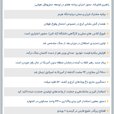
راهبری فناورانه، محور اجرای برنامه هفتم در توسعه حمل‌ونقل هوایی
بیانیه مشترک ایران و عمان درباره تنگه هرمز
هشدار آتش نشانی کرج در خصوص احتمال وقوع طوفان
شروع کلاس های عملی و کارگاهی دانشگاه آزاد البرز/ حضور اختیاری است
اولین تمدیدی استقلال در دوران بعد از جنگ مشخص شد
افزایش یکباره قیمت خودرو ؛ صدای وزیر هم از دست کاسبان جنگ درآمد
پیام جدید رهبر انقلاب؛ آینده درخشان منطقه بدون آمریکا در حال رقم خوردن است
۶۵۰۰ تُن سلاح در ۲۴ ساعت گذشته از آمریکا به اسرائیل ارسال شد
دستگیری سارق باغ ویلاهای کرج و کشف ۵۶ فقره سرقت
استاندار البرز بر ساماندهی و حمایت از واحدهای تولیدی خسارت دیده تاکید کرد
دستور معاون استاندار البرز برای واگذاری ۴۳۰۰ واحد مسکونی در اشتهارد
افتتاح زیرگذر خلیج فارس در گرمدره + ویدئو