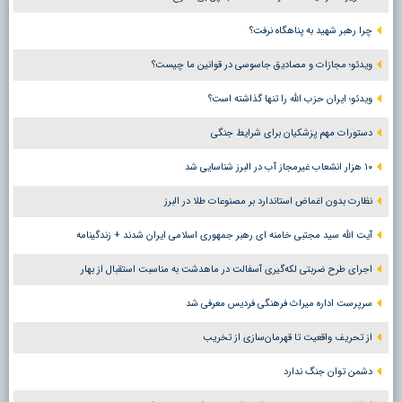
چرا رهبر شهید به پناهگاه نرفت؟
ویدئو؛ مجازات و مصادیق جاسوسی در قوانین ما چیست؟
ویدئو؛ ایران حزب الله را تنها گذاشته است؟
دستورات مهم پزشکیان برای شرایط جنگی
۱۰ هزار انشعاب غیرمجاز آب در البرز شناسایی شد
نظارت بدون اغماض استاندارد بر مصنوعات طلا در البرز
آیت الله سید مجتبی خامنه ای رهبر جمهوری اسلامی ایران شدند + زندگینامه
اجرای طرح ضربتی لکه‌گیری آسفالت در ماهدشت به مناسبت استقبال از بهار
سرپرست اداره میراث فرهنگی فردیس معرفی شد
از تحریف واقعیت تا قهرمان‌سازی از تخریب
دشمن توان جنگ ندارد