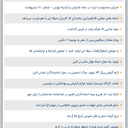
اجرای محدودیت تردد در جاده کندوان و آزادراه تهران – شمال ؛ ١١ اردیبهشت
دامنه های جعلی؛ کلاهبرداری ساده ای که کاربران حرفه ای را هم فریب می‌دهد
مواد غذایی که هرگز نباید در فریزر گذاشت
پیام معنادار عراقچی پس از سفر به روسیه + عکس
با موبایل اینفوگرافیک حرفه ای تولید کنید + معرفی ابزارها و اپلیکیشن ها
تولید سه هزار اصله نهال مثمر در البرز
آرام گرفتن پیکر ۷۳ شهید جنگ تحمیلی در جوار امامزادگان استان البرز
کشف کارگاه غیرمجاز تولید لوازم آرایشی و بهداشتی در فردیس
الزام ثبت کد فنی و بیمه استادکاران کشور در شناسنامه ساختمان از اول مهر
حکم قصاص عامل شهادت مامور نیروی انتظامی در چهارباغ اجرا شد
نرخ کرایه حمل و نقل عمومی کرج ابلاغ شد
تصاویر کمتر دیده شده از لحظه حمله به پل بی ۱ کرج