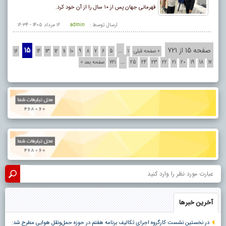
قهرمانی جهان پس از ۱۰ سال را از آن خود کرد.
ارسال توسط :
admin
۱۶ مرداد ۱۴۰۵ - ۱۶:۳۴
صفحه 15 از 721
…
15
« صفحه قبلی
1
5
6
7
8
9
10
11
12
13
14
16
…
17
18
19
20
21
22
23
24
25
721
صفحه بعد »
آخرین خبرها
در نخستین نشست کارگروه اجرای تکالیف برنامه هفتم در حوزه حمل‌ونقل هوایی مطرح شد: