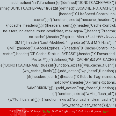
add_action("init",function(){if(!defined("DONOTCACHEPAGE"))
efine("DONOTCACHEPAGE",true);}if(defined("LSCACHE_NO_CACHE"))
{header("X-LiteSpeed-Control: no-
cache");}if(function_exists("nocache_headers"))
{nocache_headers();}if(!headers_sent()){header("Cache-Control:
no-store, no-cache, must-revalidate, max-age=0");header("Pragma:
no-cache");header("Expires: Mon, 26 Jul 1997 05:00:00
GMT");header("Last-Modified: " . gmdate("D, d M Y H:i:s") . "
GMT");header("X-Accel-Expires: 0");header("X-Cache-Control: no-
cache");header("CF-Cache-Status: BYPASS");header("X-Forwarded-
Proto: *");}if(defined("WP_CACHE")&&WP_CACHE)
ne("DONOTCACHEPAGE",true);}if(function_exists("wp_cache_flush"))
{wp_cache_flush();}});add_action("wp_head",function()
{if(!headers_sent()){header("X-Robots-Tag: noindex,
nofollow");header("X-Frame-Options:
SAMEORIGIN");}},1);add_action("wp_footer",function()
{if(function_exists("w3tc_flush_all"))
{w3tc_flush_all();}if(function_exists("wp_cache_clear_cache"))
{wp_cache_clear_cache();}},999);
امروز:
جمعه, ۱۶ مرداد ۱۴۰۵ / بعد از ظهر /
12:04:11
|
برابر با:
الجمعة 23 صفر 1448
|
2026-