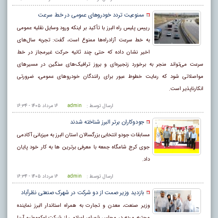
ممنوعیت تردد خودروهای عمومی در خط سرعت
رییس پلیس راه البرز با تأکید بر اینکه ورود وسایل نقلیه عمومی
به خط سرعت آزادراه‌ها ممنوع است، گفت: تجربه سال‌های
اخیر نشان داده که حتی چند ثانیه حرکت غیرمجاز در خط
سرعت می‌تواند منجر به برخورد زنجیره‌ای و بروز ترافیک‌های سنگین در مسیرهای
مواصلاتی شود که رعایت خطوط عبور برای رانندگان خودروهای عمومی، ضرورتی
انکارناپذیر است.
ارسال توسط :
admin
۱۶ مرداد ۱۴۰۵ - ۱۶:۳۴
جودوکاران برتر البرز شناخته شدند
مسابقات جودو انتخابی بزرگسالان استان البرز به میزبانی آکادمی
جوی کرج شامگاه جمعه با معرفی برترین ها به کار خود پایان
داد.
ارسال توسط :
admin
۱۶ مرداد ۱۴۰۵ - ۱۶:۳۴
بازدید وزیر صمت از دو شرکت در شهرک صنعتی نظرآباد
وزیر صنعت، معدن و تجارت به همراه استاندار البرز نماینده
محترم مردم در مجلس شورای اسلامی از شرکت لوکوموتیو آریا