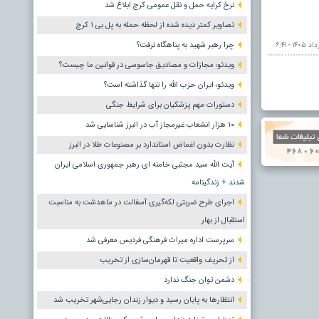
نرخ کرایه حمل و نقل عمومی کرج ابلاغ شد
تصاویر کمتر دیده شده از لحظه حمله به پل بی ۱ کرج
چرا رهبر شهید به پناهگاه نرفت؟
ویدئو؛ مجازات و مصادیق جاسوسی در قوانین ما چیست؟
ویدئو؛ ایران حزب الله را تنها گذاشته است؟
دستورات مهم پزشکیان برای شرایط جنگی
۱۰ هزار انشعاب غیرمجاز آب در البرز شناسایی شد
نظارت بدون اغماض استاندارد بر مصنوعات طلا در البرز
آیت الله سید مجتبی خامنه ای رهبر جمهوری اسلامی ایران
شدند + زندگینامه
اجرای طرح ضربتی لکه‌گیری آسفالت در ماهدشت به مناسبت
استقبال از بهار
سرپرست اداره میراث فرهنگی فردیس معرفی شد
از تحریف واقعیت تا قهرمان‌سازی از تخریب
دشمن توان جنگ ندارد
انتظارها به پایان رسید و دیوار زندان رجایی‌شهر تخریب شد