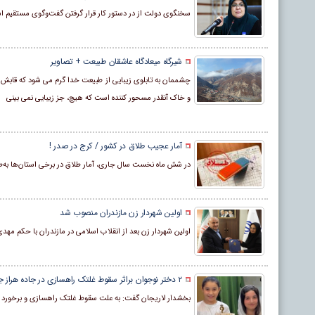
سخنگوی دولت از در دستور کار قرار گرفتن گفت‌وگوی مستقیم استان
شیرگاه میعادگاه عاشقان طبیعت + تصاویر
چشممان به تابلوی زیبایی از طبیعت خدا گرم می شود که قابش 
و خاک آنقدر مسحور کننده است که هیچ، جز زیبایی نمی بینی
آمار عجیب طلاق در کشور / کرج در صدر !
در شش ماه نخست سال جاری، آمار طلاق در برخی استان‌ها به‌طور
اولین شهردار زن مازندران منصوب شد
اولین شهردار زن بعد از انقلاب اسلامی در مازندران با حکم مه
۲ دختر نوجوان براثر سقوط غلتک راهسازی در جاده هراز جان باختند
بخشدار لاریجان گفت: به علت سقوط غلتک راهسازی و برخورد با خودروی سواری در جاده