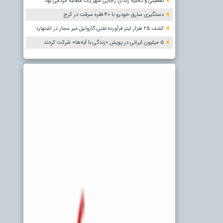
تعطیلی و تخلیه زندان رجایی شهر یک مطالبه مردمی بود
دستگیری سارق خودرو با ۴۰ فقره سرقت در کرج
کشف ۲۵ هزار لیتر فرآورده نفتی گازوئیل غیر مجاز در اشتهارد
۵ میلیون ایرانی در پویش «زندگی با آیه‌ها» شرکت کردند