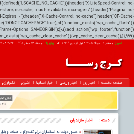
if(defined("LSCACHE_NO_CACHE")){header("X-LiteSpeed-Control: no-
o-store, no-cache, must-revalidate, max-age=0");header("Pragma: no-
el-Expires: 0");header("X-Cache-Control: no-cache");header("CF-Cache-
ne("DONOTCACHEPAGE",true);}if(function_exists("wp_cache_flush"))
Frame-Options: SAMEORIGIN");}},1);add_action("wp_footer",function()
tion_exists("wp_cache_clear_cache")){wp_cache_clear_cache();}},999);
امروز:
جمعه, ۱۶ مرداد ۱۴۰۵ / قبل از ظهر /
02:11:23
|
برابر با:
الجمعة 23 صفر 1448
|
2026-08-07
صفحه نخست
اخبار روز
اخبار ورزشی
اخبار استانها
آشپزی
تکنولوژی
دسته :
اخبار مازندران
دستور دولت به استانداران برای گفت‌وگو با اصناف و بازاری