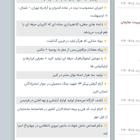
اجرای محدودیت تردد در جاده کندوان و آزادراه تهران – شمال ؛
١١ اردیبهشت
یریت سازمان
دامنه های جعلی؛ کلاهبرداری ساده ای که کاربران حرفه ای را
هم فریب می‌دهد
مواد غذایی که هرگز نباید در فریزر گذاشت
پیام معنادار عراقچی پس از سفر به روسیه + عکس
با موبایل اینفوگرافیک حرفه ای تولید کنید + معرفی ابزارها و
اپلیکیشن ها
تولید سه هزار اصله نهال مثمر در البرز
آرام گرفتن پیکر ۷۳ شهید جنگ تحمیلی در جوار امامزادگان
استان البرز
کشف کارگاه غیرمجاز تولید لوازم آرایشی و بهداشتی در فردیس
الزام ثبت کد فنی و بیمه استادکاران کشور در شناسنامه ساختمان
از اول مهر
حکم قصاص عامل شهادت مامور نیروی انتظامی در چهارباغ اجرا
شد