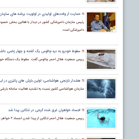
حمایت از واحد‌های تولیدی در اولویت برنامه های سازم
رئیس سازمان دامپزشکی کشور در دیدار با فعالین بخش خصوص
دامپزشکی است.
سقوط خودرو به دره چالوس یک کشته و چهار زخمی داش
رییس جمعیت هلال احمر چالوس گفت: سقوط یک دستگاه خودرو س
هشدار نارنجی هواشناسی؛ اولین بارش های پائیزی در این
سازمان هواشناسی کشور نسبت به تشدید فعالیت سامانه بارشی
اجساد خواهران غرق شده کرجی در تنکابن پیدا شد
رییس جمعیت هلال احمر تنکابن از پیدا شدن اجساد ۲ خواهر غرق شده کرجی در رودخانه سه هزار این شهرستان خبر داد.