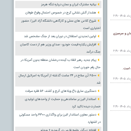
بیانیه مشترک ایران و عمان درباره تنگه هرمز
هشدار آتش نشانی کرج در خصوص احتمال وقوع طوفان
شروع کلاس های عملی و کارگاهی دانشگاه آزاد البرز/ حضور
اختیاری است
مان و سرسبزی
اولین تمدیدی استقلال در دوران بعد از جنگ مشخص شد
افزایش یکباره قیمت خودرو ؛ صدای وزیر هم از دست کاسبان
جنگ درآمد
پیام جدید رهبر انقلاب؛ آینده درخشان منطقه بدون آمریکا در
حال رقم خوردن است
ه است.
۶۵۰۰ تُن سلاح در ۲۴ ساعت گذشته از آمریکا به اسرائیل ارسال
شد
دستگیری سارق باغ ویلاهای کرج و کشف ۵۶ فقره سرقت
استاندار البرز بر ساماندهی و حمایت از واحدهای تولیدی
خسارت دیده تاکید کرد
دستور معاون استاندار البرز برای واگذاری ۴۳۰۰ واحد مسکونی
در اشتهارد
افتتاح زیرگذر خلیج فارس در گرمدره + ویدئو