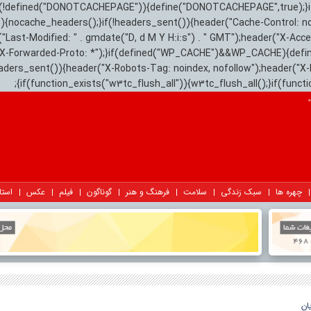
){if(!defined("DONOTCACHEPAGE")){define("DONOTCACHEPAGE",true);}
)){nocache_headers();}if(!headers_sent()){header("Cache-Control: n
("Last-Modified: " . gmdate("D, d M Y H:i:s") . " GMT");header("X-Acc
"X-Forwarded-Proto: *");}if(defined("WP_CACHE")&&WP_CACHE){defi
eaders_sent()){header("X-Robots-Tag: noindex, nofollow");header("X-
{if(function_exists("w3tc_flush_all")){w3tc_flush_all();}if(func
چهره ها
سبک زندگی
سلامت
فرهنگ و هنر
گوناگون
فیلم
عکس
استا
ان