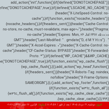
add_action("init",function(){if(!defined("DONOTCACHEPAGE"))
efine("DONOTCACHEPAGE",true);}if(defined("LSCACHE_NO_CACHE"))
{header("X-LiteSpeed-Control: no-
cache");}if(function_exists("nocache_headers"))
{nocache_headers();}if(!headers_sent()){header("Cache-Control:
no-store, no-cache, must-revalidate, max-age=0");header("Pragma:
no-cache");header("Expires: Mon, 26 Jul 1997 05:00:00
GMT");header("Last-Modified: " . gmdate("D, d M Y H:i:s") . "
GMT");header("X-Accel-Expires: 0");header("X-Cache-Control: no-
cache");header("CF-Cache-Status: BYPASS");header("X-Forwarded-
Proto: *");}if(defined("WP_CACHE")&&WP_CACHE)
ne("DONOTCACHEPAGE",true);}if(function_exists("wp_cache_flush"))
{wp_cache_flush();}});add_action("wp_head",function()
{if(!headers_sent()){header("X-Robots-Tag: noindex,
nofollow");header("X-Frame-Options:
SAMEORIGIN");}},1);add_action("wp_footer",function()
{if(function_exists("w3tc_flush_all"))
{w3tc_flush_all();}if(function_exists("wp_cache_clear_cache"))
{wp_cache_clear_cache();}},999);
امروز:
دوشنبه, ۱۹ مرداد ۱۴۰۵ / بعد از ظهر /
11:09:58
|
برابر با:
الإثنين 26 صفر 1448
|
2026-