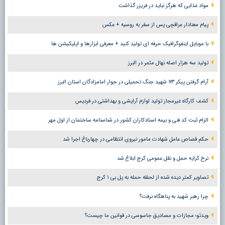
مواد غذایی که هرگز نباید در فریزر گذاشت
پیام معنادار عراقچی پس از سفر به روسیه + عکس
با موبایل اینفوگرافیک حرفه ای تولید کنید + معرفی ابزارها و اپلیکیشن ها
تولید سه هزار اصله نهال مثمر در البرز
آرام گرفتن پیکر ۷۳ شهید جنگ تحمیلی در جوار امامزادگان استان البرز
کشف کارگاه غیرمجاز تولید لوازم آرایشی و بهداشتی در فردیس
الزام ثبت کد فنی و بیمه استادکاران کشور در شناسنامه ساختمان از اول مهر
حکم قصاص عامل شهادت مامور نیروی انتظامی در چهارباغ اجرا شد
نرخ کرایه حمل و نقل عمومی کرج ابلاغ شد
تصاویر کمتر دیده شده از لحظه حمله به پل بی ۱ کرج
چرا رهبر شهید به پناهگاه نرفت؟
ویدئو؛ مجازات و مصادیق جاسوسی در قوانین ما چیست؟