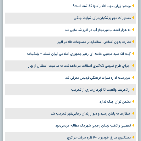
ویدئو؛ ایران حزب الله را تنها گذاشته است؟
دستورات مهم پزشکیان برای شرایط جنگی
۱۰ هزار انشعاب غیرمجاز آب در البرز شناسایی شد
نظارت بدون اغماض استاندارد بر مصنوعات طلا در البرز
آیت الله سید مجتبی خامنه ای رهبر جمهوری اسلامی ایران شدند + زندگینامه
اجرای طرح ضربتی لکه‌گیری آسفالت در ماهدشت به مناسبت استقبال از بهار
سرپرست اداره میراث فرهنگی فردیس معرفی شد
از تحریف واقعیت تا قهرمان‌سازی از تخریب
دشمن توان جنگ ندارد
انتظارها به پایان رسید و دیوار زندان رجایی‌شهر تخریب شد
تعطیلی و تخلیه زندان رجایی شهر یک مطالبه مردمی بود
دستگیری سارق خودرو با ۴۰ فقره سرقت در کرج