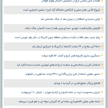
هشدار آتش نشانی کرج در خصوص احتمال وقوع طوفان
شروع کلاس های عملی و کارگاهی دانشگاه آزاد البرز/ حضور اختیاری است
اولین تمدیدی استقلال در دوران بعد از جنگ مشخص شد
افزایش یکباره قیمت خودرو ؛ صدای وزیر هم از دست کاسبان جنگ درآمد
پیام جدید رهبر انقلاب؛ آینده درخشان منطقه بدون آمریکا در حال رقم خوردن است
۶۵۰۰ تُن سلاح در ۲۴ ساعت گذشته از آمریکا به اسرائیل ارسال شد
دستگیری سارق باغ ویلاهای کرج و کشف ۵۶ فقره سرقت
استاندار البرز بر ساماندهی و حمایت از واحدهای تولیدی خسارت دیده تاکید کرد
دستور معاون استاندار البرز برای واگذاری ۴۳۰۰ واحد مسکونی در اشتهارد
افتتاح زیرگذر خلیج فارس در گرمدره + ویدئو
اجرای محدودیت تردد در جاده کندوان و آزادراه تهران – شمال ؛ ١١ اردیبهشت
دامنه های جعلی؛ کلاهبرداری ساده ای که کاربران حرفه ای را هم فریب می‌دهد