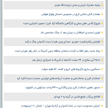
بیانیه مشترک ایران و عمان درباره تنگه هرمز
هشدار آتش نشانی کرج در خصوص احتمال وقوع طوفان
شروع کلاس های عملی و کارگاهی دانشگاه آزاد البرز/ حضور اختیاری است
اولین تمدیدی استقلال در دوران بعد از جنگ مشخص شد
افزایش یکباره قیمت خودرو ؛ صدای وزیر هم از دست کاسبان جنگ درآمد
پیام جدید رهبر انقلاب؛ آینده درخشان منطقه بدون آمریکا در حال رقم خوردن است
۶۵۰۰ تُن سلاح در ۲۴ ساعت گذشته از آمریکا به اسرائیل ارسال شد
دستگیری سارق باغ ویلاهای کرج و کشف ۵۶ فقره سرقت
استاندار البرز بر ساماندهی و حمایت از واحدهای تولیدی خسارت دیده تاکید کرد
دستور معاون استاندار البرز برای واگذاری ۴۳۰۰ واحد مسکونی در اشتهارد
افتتاح زیرگذر خلیج فارس در گرمدره + ویدئو
اجرای محدودیت تردد در جاده کندوان و آزادراه تهران – شمال ؛ ١١ اردیبهشت