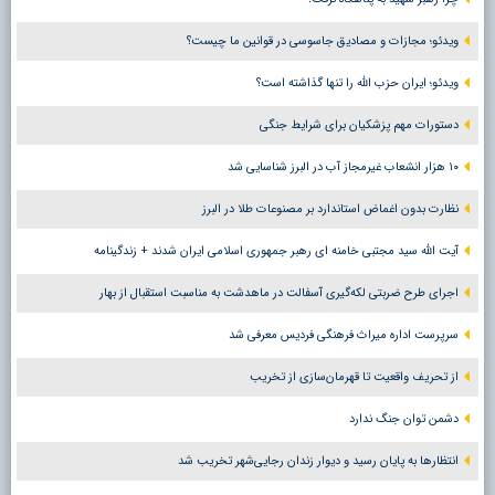
ویدئو؛ مجازات و مصادیق جاسوسی در قوانین ما چیست؟
ویدئو؛ ایران حزب الله را تنها گذاشته است؟
دستورات مهم پزشکیان برای شرایط جنگی
۱۰ هزار انشعاب غیرمجاز آب در البرز شناسایی شد
نظارت بدون اغماض استاندارد بر مصنوعات طلا در البرز
آیت الله سید مجتبی خامنه ای رهبر جمهوری اسلامی ایران شدند + زندگینامه
اجرای طرح ضربتی لکه‌گیری آسفالت در ماهدشت به مناسبت استقبال از بهار
سرپرست اداره میراث فرهنگی فردیس معرفی شد
از تحریف واقعیت تا قهرمان‌سازی از تخریب
دشمن توان جنگ ندارد
انتظارها به پایان رسید و دیوار زندان رجایی‌شهر تخریب شد