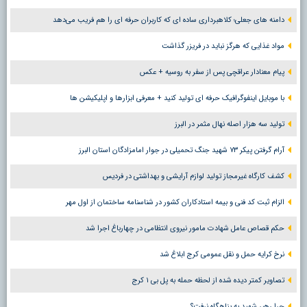
دامنه های جعلی؛ کلاهبرداری ساده ای که کاربران حرفه ای را هم فریب می‌دهد
مواد غذایی که هرگز نباید در فریزر گذاشت
پیام معنادار عراقچی پس از سفر به روسیه + عکس
با موبایل اینفوگرافیک حرفه ای تولید کنید + معرفی ابزارها و اپلیکیشن ها
تولید سه هزار اصله نهال مثمر در البرز
آرام گرفتن پیکر ۷۳ شهید جنگ تحمیلی در جوار امامزادگان استان البرز
کشف کارگاه غیرمجاز تولید لوازم آرایشی و بهداشتی در فردیس
الزام ثبت کد فنی و بیمه استادکاران کشور در شناسنامه ساختمان از اول مهر
حکم قصاص عامل شهادت مامور نیروی انتظامی در چهارباغ اجرا شد
نرخ کرایه حمل و نقل عمومی کرج ابلاغ شد
تصاویر کمتر دیده شده از لحظه حمله به پل بی ۱ کرج
چرا رهبر شهید به پناهگاه نرفت؟