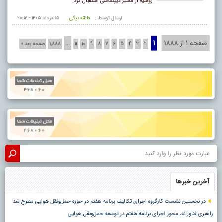
روسیه از مسیر دیپلماسی استقبال کرد.
ارسال توسط :
فائقه بیگی
۱۵ مرداد ۱۴۰۵ - ۲۰:۱۲
صفحه 1 از 1888
1
…
2
3
4
5
6
7
8
9
10
11
1,888
صفحه بعد »
آخرین خبرها
در نخستین نشست کارگروه اجرای تکالیف برنامه هفتم در حوزه حمل‌ونقل هوایی مطرح شد:
راهبری فناورانه، محور اجرای برنامه هفتم در توسعه حمل‌ونقل هوایی