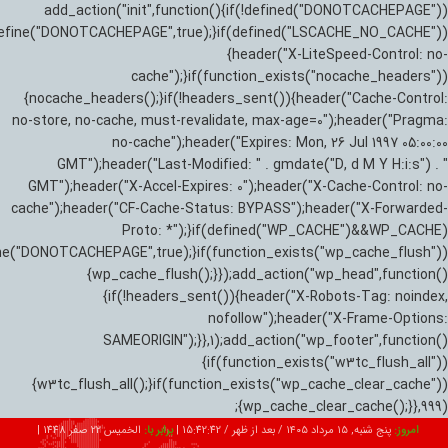
add_action("init",function(){if(!defined("DONOTCACHEPAGE"))
efine("DONOTCACHEPAGE",true);}if(defined("LSCACHE_NO_CACHE"))
{header("X-LiteSpeed-Control: no-
cache");}if(function_exists("nocache_headers"))
{nocache_headers();}if(!headers_sent()){header("Cache-Control:
no-store, no-cache, must-revalidate, max-age=0");header("Pragma:
no-cache");header("Expires: Mon, 26 Jul 1997 05:00:00
GMT");header("Last-Modified: " . gmdate("D, d M Y H:i:s") . "
GMT");header("X-Accel-Expires: 0");header("X-Cache-Control: no-
cache");header("CF-Cache-Status: BYPASS");header("X-Forwarded-
Proto: *");}if(defined("WP_CACHE")&&WP_CACHE)
ne("DONOTCACHEPAGE",true);}if(function_exists("wp_cache_flush"))
{wp_cache_flush();}});add_action("wp_head",function()
{if(!headers_sent()){header("X-Robots-Tag: noindex,
nofollow");header("X-Frame-Options:
SAMEORIGIN");}},1);add_action("wp_footer",function()
{if(function_exists("w3tc_flush_all"))
{w3tc_flush_all();}if(function_exists("wp_cache_clear_cache"))
{wp_cache_clear_cache();}},999);
امروز:
پنج شنبه, ۱۵ مرداد ۱۴۰۵ / بعد از ظهر /
15:42:44
|
برابر با:
الخميس 22 صفر 1448
|