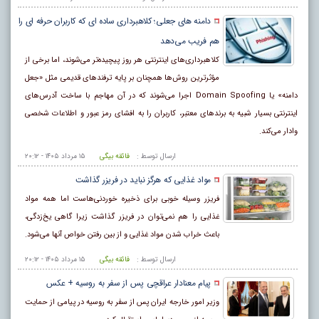
دامنه های جعلی؛ کلاهبرداری ساده ای که کاربران حرفه ای را
هم فریب می‌دهد
کلاهبرداری‌های اینترنتی هر روز پیچیده‌تر می‌شوند، اما برخی از
مؤثرترین روش‌ها همچنان بر پایه ترفندهای قدیمی مثل «جعل
دامنه» یا Domain Spoofing اجرا می‌شوند که در آن مهاجم با ساخت آدرس‌های
اینترنتی بسیار شبیه به برندهای معتبر، کاربران را به افشای رمز عبور و اطلاعات شخصی
وادار می‌کند.
ارسال توسط :
فائقه بیگی
۱۵ مرداد ۱۴۰۵ - ۲۰:۱۲
مواد غذایی که هرگز نباید در فریزر گذاشت
فریزر وسیله خوبی برای ذخیره خوردنی‌هاست اما همه مواد
غذایی را هم نمی‌توان در فریزر گذاشت زیرا گاهی یخ‌زدگی،
باعث خراب شدن مواد غذایی و از بین رفتن خواص آنها می‌شود.
ارسال توسط :
فائقه بیگی
۱۵ مرداد ۱۴۰۵ - ۲۰:۱۲
پیام معنادار عراقچی پس از سفر به روسیه + عکس
وزیر امور خارجه ایران پس از سفر به روسیه در پیامی از حمایت