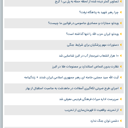
تصاویر کمتر دیده شده از لحظه حمله به پل بی ۱ کرج
چرا رهبر شهید به پناهگاه نرفت؟
ویدئو؛ مجازات و مصادیق جاسوسی در قوانین ما چیست؟
ویدئو؛ ایران حزب الله را تنها گذاشته است؟
دستورات مهم پزشکیان برای شرایط جنگی
۱۰ هزار انشعاب غیرمجاز آب در البرز شناسایی شد
نظارت بدون اغماض استاندارد بر مصنوعات طلا در البرز
آیت الله سید مجتبی خامنه ای رهبر جمهوری اسلامی ایران شدند + زندگینامه
اجرای طرح ضربتی لکه‌گیری آسفالت در ماهدشت به مناسبت استقبال از بهار
سرپرست اداره میراث فرهنگی فردیس معرفی شد
از تحریف واقعیت تا قهرمان‌سازی از تخریب
دشمن توان جنگ ندارد