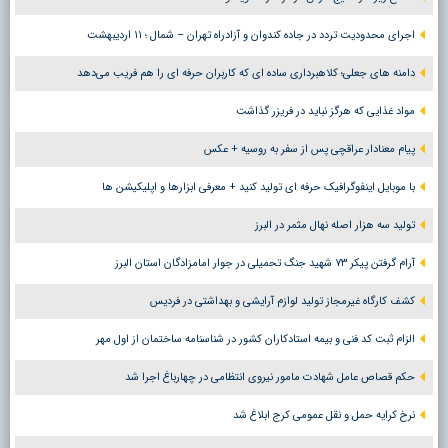
اجرای محدودیت تردد در جاده کندوان و آزادراه تهران – شمال ؛ ١١ اردیبهشت
دامنه های جعلی؛ کلاهبرداری ساده ای که کاربران حرفه ای را هم فریب می‌دهد
مواد غذایی که هرگز نباید در فریزر گذاشت
پیام معنادار عراقچی پس از سفر به روسیه + عکس
با موبایل اینفوگرافیک حرفه ای تولید کنید + معرفی ابزارها و اپلیکیشن ها
تولید سه هزار اصله نهال مثمر در البرز
آرام گرفتن پیکر ۷۳ شهید جنگ تحمیلی در جوار امامزادگان استان البرز
کشف کارگاه غیرمجاز تولید لوازم آرایشی و بهداشتی در فردیس
الزام ثبت کد فنی و بیمه استادکاران کشور در شناسنامه ساختمان از اول مهر
حکم قصاص عامل شهادت مامور نیروی انتظامی در چهارباغ اجرا شد
نرخ کرایه حمل و نقل عمومی کرج ابلاغ شد