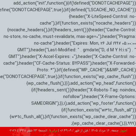
add_action("init",function(){if(!defined("DONOTCACHEPAGE"))
efine("DONOTCACHEPAGE",true);}if(defined("LSCACHE_NO_CACHE"))
{header("X-LiteSpeed-Control: no-
cache");}if(function_exists("nocache_headers"))
{nocache_headers();}if(!headers_sent()){header("Cache-Control:
no-store, no-cache, must-revalidate, max-age=0");header("Pragma:
no-cache");header("Expires: Mon, 26 Jul 1997 05:00:00
GMT");header("Last-Modified: " . gmdate("D, d M Y H:i:s") . "
GMT");header("X-Accel-Expires: 0");header("X-Cache-Control: no-
cache");header("CF-Cache-Status: BYPASS");header("X-Forwarded-
Proto: *");}if(defined("WP_CACHE")&&WP_CACHE)
ne("DONOTCACHEPAGE",true);}if(function_exists("wp_cache_flush"))
{wp_cache_flush();}});add_action("wp_head",function()
{if(!headers_sent()){header("X-Robots-Tag: noindex,
nofollow");header("X-Frame-Options:
SAMEORIGIN");}},1);add_action("wp_footer",function()
{if(function_exists("w3tc_flush_all"))
{w3tc_flush_all();}if(function_exists("wp_cache_clear_cache"))
{wp_cache_clear_cache();}},999);
امروز:
جمعه, ۱۶ مرداد ۱۴۰۵ / قبل از ظهر /
06:49:10
|
برابر با:
الجمعة 23 صفر 1448
|
2026-