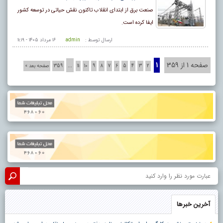
صنعت برق از ابتدای انقلاب تاکنون نقش حیاتی در توسعه کشور
ایفا کرده است.
ارسال توسط :
admin
۱۶ مرداد ۱۴۰۵ - ۱۱:۱۹
صفحه 1 از 359
1
…
2
3
4
5
6
7
8
9
10
11
359
صفحه بعد »
آخرین خبرها