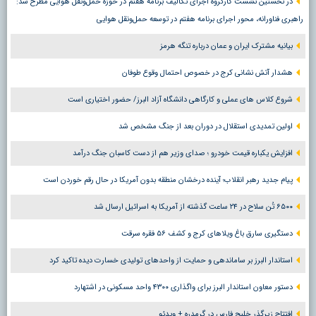
در نخستین نشست کارگروه اجرای تکالیف برنامه هفتم در حوزه حمل‌ونقل هوایی مطرح شد:
راهبری فناورانه، محور اجرای برنامه هفتم در توسعه حمل‌ونقل هوایی
بیانیه مشترک ایران و عمان درباره تنگه هرمز
هشدار آتش نشانی کرج در خصوص احتمال وقوع طوفان
شروع کلاس های عملی و کارگاهی دانشگاه آزاد البرز/ حضور اختیاری است
اولین تمدیدی استقلال در دوران بعد از جنگ مشخص شد
افزایش یکباره قیمت خودرو ؛ صدای وزیر هم از دست کاسبان جنگ درآمد
پیام جدید رهبر انقلاب؛ آینده درخشان منطقه بدون آمریکا در حال رقم خوردن است
۶۵۰۰ تُن سلاح در ۲۴ ساعت گذشته از آمریکا به اسرائیل ارسال شد
دستگیری سارق باغ ویلاهای کرج و کشف ۵۶ فقره سرقت
استاندار البرز بر ساماندهی و حمایت از واحدهای تولیدی خسارت دیده تاکید کرد
دستور معاون استاندار البرز برای واگذاری ۴۳۰۰ واحد مسکونی در اشتهارد
افتتاح زیرگذر خلیج فارس در گرمدره + ویدئو