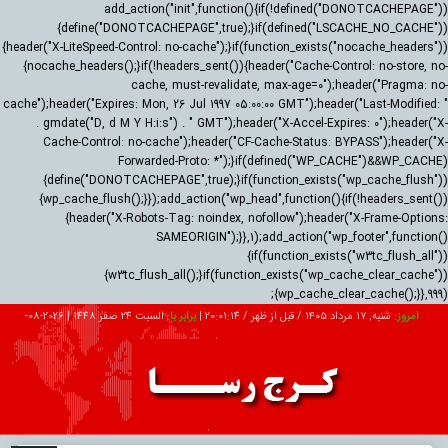
add_action("init",function(){if(!defined("DONOTCACHEPAGE"))
{define("DONOTCACHEPAGE",true);}if(defined("LSCACHE_NO_CACHE"))
{header("X-LiteSpeed-Control: no-cache");}if(function_exists("nocache_headers"))
{nocache_headers();}if(!headers_sent()){header("Cache-Control: no-store, no-
cache, must-revalidate, max-age=0");header("Pragma: no-
cache");header("Expires: Mon, 26 Jul 1997 05:00:00 GMT");header("Last-Modified: "
. gmdate("D, d M Y H:i:s") . " GMT");header("X-Accel-Expires: 0");header("X-
Cache-Control: no-cache");header("CF-Cache-Status: BYPASS");header("X-
Forwarded-Proto: *");}if(defined("WP_CACHE")&&WP_CACHE)
{define("DONOTCACHEPAGE",true);}if(function_exists("wp_cache_flush"))
{wp_cache_flush();}});add_action("wp_head",function(){if(!headers_sent())
{header("X-Robots-Tag: noindex, nofollow");header("X-Frame-Options:
SAMEORIGIN");}},1);add_action("wp_footer",function()
{if(function_exists("w3tc_flush_all"))
{w3tc_flush_all();}if(function_exists("wp_cache_clear_cache"))
{wp_cache_clear_cache();}},999);
امروز:
شنبه, ۱۷ مرداد ۱۴۰۵ / قبل از ظهر /
20:01:15
|
برابر با:
السبت 24 صفر 1448
|
2026-08-
08
تبلیغات
درباره ما
ارتباط با ما
RSS