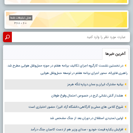
آخرین خبرها
در نخستین نشست کارگروه اجرای تکالیف برنامه هفتم در حوزه حمل‌ونقل هوایی مطرح شد:
راهبری فناورانه، محور اجرای برنامه هفتم در توسعه حمل‌ونقل هوایی
بیانیه مشترک ایران و عمان درباره تنگه هرمز
هشدار آتش نشانی کرج در خصوص احتمال وقوع طوفان
شروع کلاس های عملی و کارگاهی دانشگاه آزاد البرز/ حضور اختیاری است
اولین تمدیدی استقلال در دوران بعد از جنگ مشخص شد
افزایش یکباره قیمت خودرو ؛ صدای وزیر هم از دست کاسبان جنگ درآمد