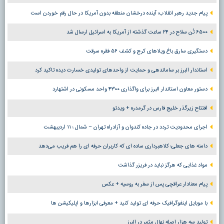
پیام جدید رهبر انقلاب؛ آینده درخشان منطقه بدون آمریکا در حال رقم خوردن است
۶۵۰۰ تُن سلاح در ۲۴ ساعت گذشته از آمریکا به اسرائیل ارسال شد
دستگیری سارق باغ ویلاهای کرج و کشف ۵۶ فقره سرقت
استاندار البرز بر ساماندهی و حمایت از واحدهای تولیدی خسارت دیده تاکید کرد
دستور معاون استاندار البرز برای واگذاری ۴۳۰۰ واحد مسکونی در اشتهارد
افتتاح زیرگذر خلیج فارس در گرمدره + ویدئو
اجرای محدودیت تردد در جاده کندوان و آزادراه تهران – شمال ؛ ١١ اردیبهشت
دامنه های جعلی؛ کلاهبرداری ساده ای که کاربران حرفه ای را هم فریب می‌دهد
مواد غذایی که هرگز نباید در فریزر گذاشت
پیام معنادار عراقچی پس از سفر به روسیه + عکس
با موبایل اینفوگرافیک حرفه ای تولید کنید + معرفی ابزارها و اپلیکیشن ها
تولید سه هزار اصله نهال مثمر در البرز