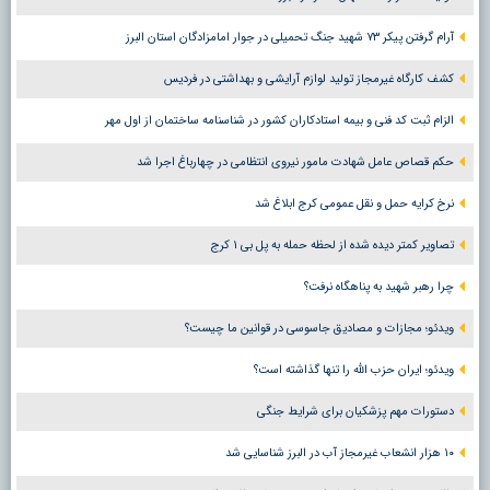
آرام گرفتن پیکر ۷۳ شهید جنگ تحمیلی در جوار امامزادگان استان البرز
کشف کارگاه غیرمجاز تولید لوازم آرایشی و بهداشتی در فردیس
الزام ثبت کد فنی و بیمه استادکاران کشور در شناسنامه ساختمان از اول مهر
حکم قصاص عامل شهادت مامور نیروی انتظامی در چهارباغ اجرا شد
نرخ کرایه حمل و نقل عمومی کرج ابلاغ شد
تصاویر کمتر دیده شده از لحظه حمله به پل بی ۱ کرج
چرا رهبر شهید به پناهگاه نرفت؟
ویدئو؛ مجازات و مصادیق جاسوسی در قوانین ما چیست؟
ویدئو؛ ایران حزب الله را تنها گذاشته است؟
دستورات مهم پزشکیان برای شرایط جنگی
۱۰ هزار انشعاب غیرمجاز آب در البرز شناسایی شد