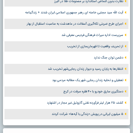
نظارت بدون اغماض استاندارد بر مصنوعات طلا در البرز
آیت الله سید مجتبی خامنه ای رهبر جمهوری اسلامی ایران شدند + زندگینامه
اجرای طرح ضربتی لکه‌گیری آسفالت در ماهدشت به مناسبت استقبال از بهار
سرپرست اداره میراث فرهنگی فردیس معرفی شد
از تحریف واقعیت تا قهرمان‌سازی از تخریب
دشمن توان جنگ ندارد
انتظارها به پایان رسید و دیوار زندان رجایی‌شهر تخریب شد
تعطیلی و تخلیه زندان رجایی شهر یک مطالبه مردمی بود
دستگیری سارق خودرو با ۴۰ فقره سرقت در کرج
کشف ۲۵ هزار لیتر فرآورده نفتی گازوئیل غیر مجاز در اشتهارد
۵ میلیون ایرانی در پویش «زندگی با آیه‌ها» شرکت کردند