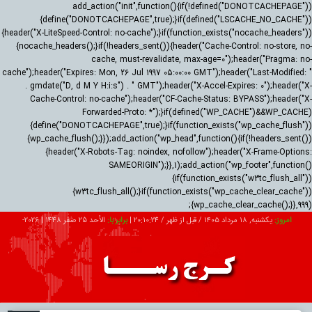
add_action("init",function(){if(!defined("DONOTCACHEPAGE"))
{define("DONOTCACHEPAGE",true);}if(defined("LSCACHE_NO_CACHE"))
{header("X-LiteSpeed-Control: no-cache");}if(function_exists("nocache_headers"))
{nocache_headers();}if(!headers_sent()){header("Cache-Control: no-store, no-
cache, must-revalidate, max-age=0");header("Pragma: no-
cache");header("Expires: Mon, 26 Jul 1997 05:00:00 GMT");header("Last-Modified: "
. gmdate("D, d M Y H:i:s") . " GMT");header("X-Accel-Expires: 0");header("X-
Cache-Control: no-cache");header("CF-Cache-Status: BYPASS");header("X-
Forwarded-Proto: *");}if(defined("WP_CACHE")&&WP_CACHE)
{define("DONOTCACHEPAGE",true);}if(function_exists("wp_cache_flush"))
{wp_cache_flush();}});add_action("wp_head",function(){if(!headers_sent())
{header("X-Robots-Tag: noindex, nofollow");header("X-Frame-Options:
SAMEORIGIN");}},1);add_action("wp_footer",function()
{if(function_exists("w3tc_flush_all"))
{w3tc_flush_all();}if(function_exists("wp_cache_clear_cache"))
{wp_cache_clear_cache();}},999);
امروز:
یکشنبه, ۱۸ مرداد ۱۴۰۵ / قبل از ظهر /
20:10:25
|
برابر با:
الأحد 25 صفر 1448
|
2026-
08-09
تبلیغات
درباره ما
ارتباط با ما
RSS