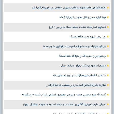
حکم قصاص عامل شهادت مامور نیروی انتظامی در چهارباغ اجرا شد
نرخ کرایه حمل و نقل عمومی کرج ابلاغ شد
تصاویر کمتر دیده شده از لحظه حمله به پل بی ۱ کرج
چرا رهبر شهید به پناهگاه نرفت؟
ویدئو؛ مجازات و مصادیق جاسوسی در قوانین ما چیست؟
ویدئو؛ ایران حزب الله را تنها گذاشته است؟
دستورات مهم پزشکیان برای شرایط جنگی
۱۰ هزار انشعاب غیرمجاز آب در البرز شناسایی شد
نظارت بدون اغماض استاندارد بر مصنوعات طلا در البرز
آیت الله سید مجتبی خامنه ای رهبر جمهوری اسلامی ایران شدند + زندگینامه
اجرای طرح ضربتی لکه‌گیری آسفالت در ماهدشت به مناسبت استقبال از بهار