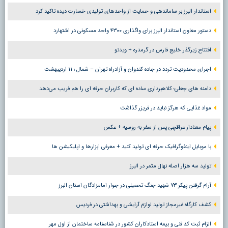
استاندار البرز بر ساماندهی و حمایت از واحدهای تولیدی خسارت دیده تاکید کرد
دستور معاون استاندار البرز برای واگذاری ۴۳۰۰ واحد مسکونی در اشتهارد
افتتاح زیرگذر خلیج فارس در گرمدره + ویدئو
اجرای محدودیت تردد در جاده کندوان و آزادراه تهران – شمال ؛ ١١ اردیبهشت
دامنه های جعلی؛ کلاهبرداری ساده ای که کاربران حرفه ای را هم فریب می‌دهد
مواد غذایی که هرگز نباید در فریزر گذاشت
پیام معنادار عراقچی پس از سفر به روسیه + عکس
با موبایل اینفوگرافیک حرفه ای تولید کنید + معرفی ابزارها و اپلیکیشن ها
تولید سه هزار اصله نهال مثمر در البرز
آرام گرفتن پیکر ۷۳ شهید جنگ تحمیلی در جوار امامزادگان استان البرز
کشف کارگاه غیرمجاز تولید لوازم آرایشی و بهداشتی در فردیس
الزام ثبت کد فنی و بیمه استادکاران کشور در شناسنامه ساختمان از اول مهر