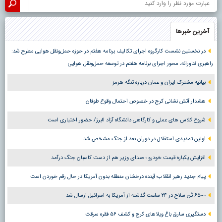
آخرین خبرها
در نخستین نشست کارگروه اجرای تکالیف برنامه هفتم در حوزه حمل‌ونقل هوایی مطرح شد:
راهبری فناورانه، محور اجرای برنامه هفتم در توسعه حمل‌ونقل هوایی
بیانیه مشترک ایران و عمان درباره تنگه هرمز
هشدار آتش نشانی کرج در خصوص احتمال وقوع طوفان
شروع کلاس های عملی و کارگاهی دانشگاه آزاد البرز/ حضور اختیاری است
اولین تمدیدی استقلال در دوران بعد از جنگ مشخص شد
افزایش یکباره قیمت خودرو ؛ صدای وزیر هم از دست کاسبان جنگ درآمد
پیام جدید رهبر انقلاب؛ آینده درخشان منطقه بدون آمریکا در حال رقم خوردن است
۶۵۰۰ تُن سلاح در ۲۴ ساعت گذشته از آمریکا به اسرائیل ارسال شد
دستگیری سارق باغ ویلاهای کرج و کشف ۵۶ فقره سرقت