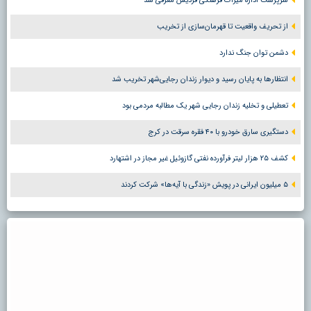
سرپرست اداره میراث فرهنگی فردیس معرفی شد
از تحریف واقعیت تا قهرمان‌سازی از تخریب
دشمن توان جنگ ندارد
انتظارها به پایان رسید و دیوار زندان رجایی‌شهر تخریب شد
تعطیلی و تخلیه زندان رجایی شهر یک مطالبه مردمی بود
دستگیری سارق خودرو با ۴۰ فقره سرقت در کرج
کشف ۲۵ هزار لیتر فرآورده نفتی گازوئیل غیر مجاز در اشتهارد
۵ میلیون ایرانی در پویش «زندگی با آیه‌ها» شرکت کردند