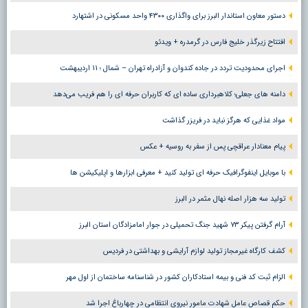
دستور معاون استاندار البرز برای واگذاری ۴۳۰۰ واحد مسکونی در اشتهارد
افتتاح زیرگذر خلیج فارس در گرمدره + ویدئو
اجرای محدودیت تردد در جاده کندوان و آزادراه تهران – شمال ؛ ١١ اردیبهشت
دامنه های جعلی؛ کلاهبرداری ساده ای که کاربران حرفه ای را هم فریب می‌دهد
مواد غذایی که هرگز نباید در فریزر گذاشت
پیام معنادار عراقچی پس از سفر به روسیه + عکس
با موبایل اینفوگرافیک حرفه ای تولید کنید + معرفی ابزارها و اپلیکیشن ها
تولید سه هزار اصله نهال مثمر در البرز
آرام گرفتن پیکر ۷۳ شهید جنگ تحمیلی در جوار امامزادگان استان البرز
کشف کارگاه غیرمجاز تولید لوازم آرایشی و بهداشتی در فردیس
الزام ثبت کد فنی و بیمه استادکاران کشور در شناسنامه ساختمان از اول مهر
حکم قصاص عامل شهادت مامور نیروی انتظامی در چهارباغ اجرا شد