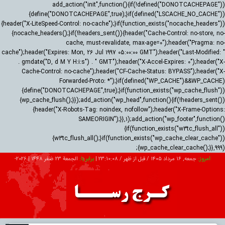
add_action("init",function(){if(!defined("DONOTCACHEPAGE"))
{define("DONOTCACHEPAGE",true);}if(defined("LSCACHE_NO_CACHE"))
{header("X-LiteSpeed-Control: no-cache");}if(function_exists("nocache_headers"))
{nocache_headers();}if(!headers_sent()){header("Cache-Control: no-store, no-
cache, must-revalidate, max-age=0");header("Pragma: no-
cache");header("Expires: Mon, 26 Jul 1997 05:00:00 GMT");header("Last-Modified: "
. gmdate("D, d M Y H:i:s") . " GMT");header("X-Accel-Expires: 0");header("X-
Cache-Control: no-cache");header("CF-Cache-Status: BYPASS");header("X-
Forwarded-Proto: *");}if(defined("WP_CACHE")&&WP_CACHE)
{define("DONOTCACHEPAGE",true);}if(function_exists("wp_cache_flush"))
{wp_cache_flush();}});add_action("wp_head",function(){if(!headers_sent())
{header("X-Robots-Tag: noindex, nofollow");header("X-Frame-Options:
SAMEORIGIN");}},1);add_action("wp_footer",function()
{if(function_exists("w3tc_flush_all"))
{w3tc_flush_all();}if(function_exists("wp_cache_clear_cache"))
{wp_cache_clear_cache();}},999);
امروز:
جمعه, ۱۶ مرداد ۱۴۰۵ / قبل از ظهر /
23:10:09
|
برابر با:
الجمعة 23 صفر 1448
|
2026-
08-07
تبلیغات
درباره ما
ارتباط با ما
RSS