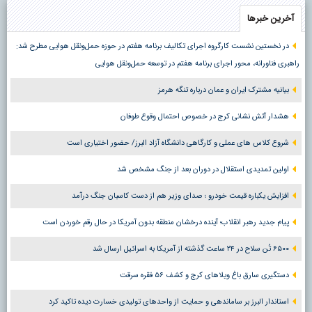
آخرین خبرها
در نخستین نشست کارگروه اجرای تکالیف برنامه هفتم در حوزه حمل‌ونقل هوایی مطرح شد:
راهبری فناورانه، محور اجرای برنامه هفتم در توسعه حمل‌ونقل هوایی
بیانیه مشترک ایران و عمان درباره تنگه هرمز
هشدار آتش نشانی کرج در خصوص احتمال وقوع طوفان
شروع کلاس های عملی و کارگاهی دانشگاه آزاد البرز/ حضور اختیاری است
اولین تمدیدی استقلال در دوران بعد از جنگ مشخص شد
افزایش یکباره قیمت خودرو ؛ صدای وزیر هم از دست کاسبان جنگ درآمد
پیام جدید رهبر انقلاب؛ آینده درخشان منطقه بدون آمریکا در حال رقم خوردن است
۶۵۰۰ تُن سلاح در ۲۴ ساعت گذشته از آمریکا به اسرائیل ارسال شد
دستگیری سارق باغ ویلاهای کرج و کشف ۵۶ فقره سرقت
استاندار البرز بر ساماندهی و حمایت از واحدهای تولیدی خسارت دیده تاکید کرد