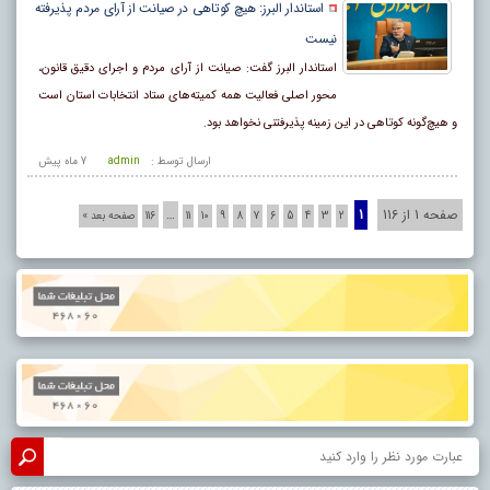
استاندار البرز: هیچ کوتاهی در صیانت از آرای مردم پذیرفته
نیست
استاندار البرز گفت: صیانت از آرای مردم و اجرای دقیق قانون،
محور اصلی فعالیت همه کمیته‌های ستاد انتخابات استان است
و هیچ‌گونه کوتاهی در این زمینه پذیرفتنی نخواهد بود.
ارسال توسط :
admin
7 ماه پيش
صفحه 1 از 116
1
…
2
3
4
5
6
7
8
9
10
11
116
صفحه بعد »