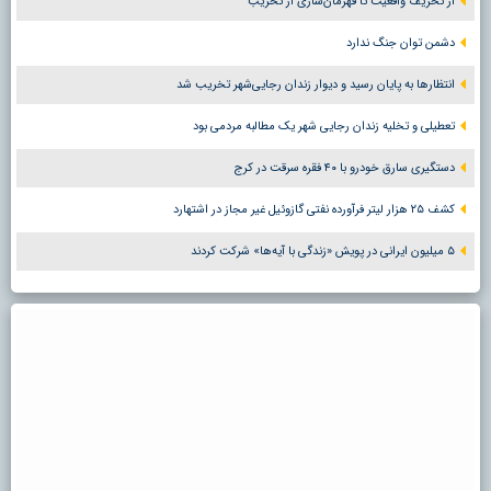
از تحریف واقعیت تا قهرمان‌سازی از تخریب
دشمن توان جنگ ندارد
انتظارها به پایان رسید و دیوار زندان رجایی‌شهر تخریب شد
تعطیلی و تخلیه زندان رجایی شهر یک مطالبه مردمی بود
دستگیری سارق خودرو با ۴۰ فقره سرقت در کرج
کشف ۲۵ هزار لیتر فرآورده نفتی گازوئیل غیر مجاز در اشتهارد
۵ میلیون ایرانی در پویش «زندگی با آیه‌ها» شرکت کردند