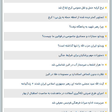
نرخ کرایه حمل و نقل عمومی کرج ابلاغ شد
تصاویر کمتر دیده شده از لحظه حمله به پل بی ۱ کرج
چرا رهبر شهید به پناهگاه نرفت؟
ویدئو؛ مجازات و مصادیق جاسوسی در قوانین ما چیست؟
ویدئو؛ ایران حزب الله را تنها گذاشته است؟
دستورات مهم پزشکیان برای شرایط جنگی
۱۰ هزار انشعاب غیرمجاز آب در البرز شناسایی شد
نظارت بدون اغماض استاندارد بر مصنوعات طلا در البرز
آیت الله سید مجتبی خامنه ای رهبر جمهوری اسلامی ایران شدند + زندگینامه
اجرای طرح ضربتی لکه‌گیری آسفالت در ماهدشت به مناسبت استقبال از بهار
سرپرست اداره میراث فرهنگی فردیس معرفی شد