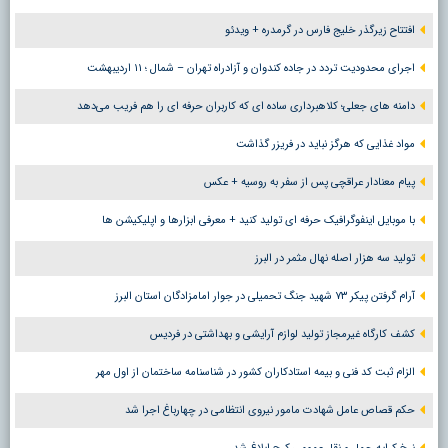
افتتاح زیرگذر خلیج فارس در گرمدره + ویدئو
اجرای محدودیت تردد در جاده کندوان و آزادراه تهران – شمال ؛ ١١ اردیبهشت
دامنه های جعلی؛ کلاهبرداری ساده ای که کاربران حرفه ای را هم فریب می‌دهد
مواد غذایی که هرگز نباید در فریزر گذاشت
پیام معنادار عراقچی پس از سفر به روسیه + عکس
با موبایل اینفوگرافیک حرفه ای تولید کنید + معرفی ابزارها و اپلیکیشن ها
تولید سه هزار اصله نهال مثمر در البرز
آرام گرفتن پیکر ۷۳ شهید جنگ تحمیلی در جوار امامزادگان استان البرز
کشف کارگاه غیرمجاز تولید لوازم آرایشی و بهداشتی در فردیس
الزام ثبت کد فنی و بیمه استادکاران کشور در شناسنامه ساختمان از اول مهر
حکم قصاص عامل شهادت مامور نیروی انتظامی در چهارباغ اجرا شد