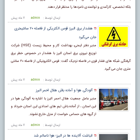
بلکه تخصص، کارآمدی و توانمندی نامزد‌ها را مدنظر قرار دهند.
ارسال توسط :
admin
7 ماه پيش
هشدار برق البرز؛ قوس الکتریکی از فاصله ۲۰ سانتیمتری
جان می‌گیرد
مدیر دفتر ایمنی، بهداشت کار و محیط زیست (HSE) شرکت
توزیع نیروی برق استان البرز با هشدار در خصوص خطر برق
گرفتگی شبکه های فشار قوی در فاصله نزدیک گفت: قوس الکترونیکی از فاصله ۲۰ سانتی
متری جان می گیرد.
ارسال توسط :
admin
7 ماه پيش
آلودگی هوا و آماده باش هلال احمر البرز
مدیر عامل جمعیت هلال احمر البرز با اشاره به آلودگی هوا در
این استان ، از آماده باش تیم های امدادی این استان خبرداد و
از گروه های حساس خواست از منزل خارج نشوند.
ارسال توسط :
admin
7 ماه پيش
انباشت آلاینده ها در البرز؛ هوا ناسالم شد