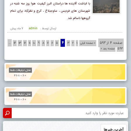
با انباشت آلاینده ها دراستان البرز کیفیت هوا روز سه شنبه در
شهرستان های فردیس ، ساوجبلاغ ، کرج و نظرآباد برای تمام
گروهها ناسالم شد.
ارسال توسط :
admin
7 ماه پيش
صفحه 4 از 593
4
…
« صفحه قبلی
1
2
3
5
6
7
8
9
10
11
12
13
14
593
صفحه بعد »
آخرین خبرها