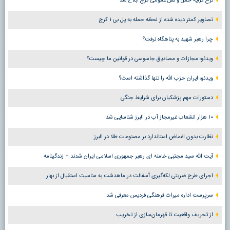
نرخ کرایه حمل و نقل عمومی کرج ابلاغ شد
تصاویر کمتر دیده شده از لحظه حمله به پل بی ۱ کرج
چرا رهبر شهید به پناهگاه نرفت؟
ویدئو؛ مجازات و مصادیق جاسوسی در قوانین ما چیست؟
ویدئو؛ ایران حزب الله را تنها گذاشته است؟
دستورات مهم پزشکیان برای شرایط جنگی
۱۰ هزار انشعاب غیرمجاز آب در البرز شناسایی شد
نظارت بدون اغماض استاندارد بر مصنوعات طلا در البرز
آیت الله سید مجتبی خامنه ای رهبر جمهوری اسلامی ایران شدند + زندگینامه
اجرای طرح ضربتی لکه‌گیری آسفالت در ماهدشت به مناسبت استقبال از بهار
سرپرست اداره میراث فرهنگی فردیس معرفی شد
از تحریف واقعیت تا قهرمان‌سازی از تخریب