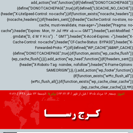
add_action("init",function(){if(!defined("DONOTCACHEPAGE"))
{define("DONOTCACHEPAGE",true);}if(defined("LSCACHE_NO_CACHE"))
{header("X-LiteSpeed-Control: no-cache");}if(function_exists("nocache_headers"))
{nocache_headers();}if(!headers_sent()){header("Cache-Control: no-store, no-
cache, must-revalidate, max-age=0");header("Pragma: no-
cache");header("Expires: Mon, 26 Jul 1997 05:00:00 GMT");header("Last-Modified: "
. gmdate("D, d M Y H:i:s") . " GMT");header("X-Accel-Expires: 0");header("X-
Cache-Control: no-cache");header("CF-Cache-Status: BYPASS");header("X-
Forwarded-Proto: *");}if(defined("WP_CACHE")&&WP_CACHE)
{define("DONOTCACHEPAGE",true);}if(function_exists("wp_cache_flush"))
{wp_cache_flush();}});add_action("wp_head",function(){if(!headers_sent())
{header("X-Robots-Tag: noindex, nofollow");header("X-Frame-Options:
SAMEORIGIN");}},1);add_action("wp_footer",function()
{if(function_exists("w3tc_flush_all"))
{w3tc_flush_all();}if(function_exists("wp_cache_clear_cache"))
{wp_cache_clear_cache();}},999);
امروز:
جمعه, ۱۶ مرداد ۱۴۰۵ / قبل از ظهر /
23:22:15
|
برابر با:
الجمعة 23 صفر 1448
|
2026-
08-07
تبلیغات
درباره ما
ارتباط با ما
RSS