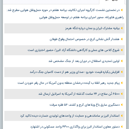
در نخستین نشست کارگروه اجرای تکالیف برنامه هفتم در حوزه حمل‌ونقل هوایی مطرح شد:
راهبری فناورانه، محور اجرای برنامه هفتم در توسعه حمل‌ونقل هوایی
بیانیه مشترک ایران و عمان درباره تنگه هرمز
هشدار آتش نشانی کرج در خصوص احتمال وقوع طوفان
شروع کلاس های عملی و کارگاهی دانشگاه آزاد البرز/ حضور اختیاری است
اولین تمدیدی استقلال در دوران بعد از جنگ مشخص شد
افزایش یکباره قیمت خودرو ؛ صدای وزیر هم از دست کاسبان جنگ درآمد
پیام جدید رهبر انقلاب؛ آینده درخشان منطقه بدون آمریکا در حال رقم خوردن است
۶۵۰۰ تُن سلاح در ۲۴ ساعت گذشته از آمریکا به اسرائیل ارسال شد
دستگیری سارق باغ ویلاهای کرج و کشف ۵۶ فقره سرقت
استاندار البرز بر ساماندهی و حمایت از واحدهای تولیدی خسارت دیده تاکید کرد
دستور معاون استاندار البرز برای واگذاری ۴۳۰۰ واحد مسکونی در اشتهارد