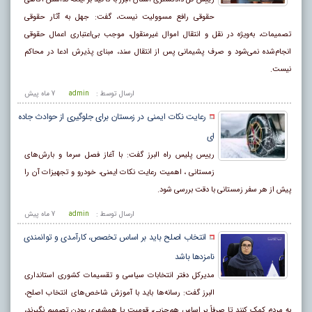
حقوقی رافع مسوولیت نیست، گفت: جهل به آثار حقوقی
تصمیمات، به‌ویژه در نقل و انتقال اموال غیرمنقول، موجب بی‌اعتباری اعمال حقوقی
انجام‌شده نمی‌شود و صرف پشیمانی پس از انتقال سند، مبنای پذیرش ادعا در محاکم
نیست.
ارسال توسط :
admin
7 ماه پيش
رعایت نکات ایمنی در زمستان برای جلوگیری از حوادث جاده
ای
رییس پلیس راه البرز گفت: با آغاز فصل سرما و بارش‌های
زمستانی ، اهمیت رعایت نکات ایمنی، خودرو و تجهیزات آن را
پیش از هر سفر زمستانی با دقت بررسی شود.
ارسال توسط :
admin
7 ماه پيش
انتخاب اصلح باید بر اساس تخصص، کارآمدی و توانمندی
نامزد‌ها باشد
مدیرکل دفتر انتخابات سیاسی و تقسیمات کشوری استانداری
البرز گفت: رسانه‌ها باید با آموزش شاخص‌های انتخاب اصلح،
به مردم کمک کنند تا صرفاً بر اساس هم‌حزبی، قومیت یا همشهری بودن تصمیم نگیرند،