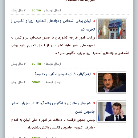
ارسال توسط :
admin
3 سال پيش
ایران برخی اشخاص و نهادهای اتحادیه اروپا و انگلیس را
تحریم کرد
وزارت امور خارجه کشورمان با صدور بیانیه‌ای در واکنش به
تحریم‌های اخیر علیه کشورمان از اعمال تحریم علیه برخی
اشخاص و نهادهای اتحادیه اروپا و رژیم انگلیس خبر داد.
ارسال توسط :
admin
3 سال پيش
اینفوگرافیک/ اَبَرجاسوس انگلیس که بود؟
ارسال توسط :
admin
4 سال پيش
هم نوایی ماکرون با انگلیس و«ام آی-۶» در ماجرای اعدام
جاسوس لندن
رئیس جمهور فرانسه با دخالت در امور داخلی ایران به اعدام
«علیرضا اکبری»، جاسوس انگلیس واکنش نشان داد.