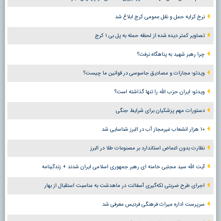
نرخ کرایه حمل و نقل عمومی کرج ابلاغ شد
تصاویر کمتر دیده شده از لحظه حمله به پل بی ۱ کرج
چرا رهبر شهید به پناهگاه نرفت؟
ویدئو؛ مجازات و مصادیق جاسوسی در قوانین ما چیست؟
ویدئو؛ ایران حزب الله را تنها گذاشته است؟
دستورات مهم پزشکیان برای شرایط جنگی
۱۰ هزار انشعاب غیرمجاز آب در البرز شناسایی شد
نظارت بدون اغماض استاندارد بر مصنوعات طلا در البرز
آیت الله سید مجتبی خامنه ای رهبر جمهوری اسلامی ایران شدند + زندگینامه
اجرای طرح ضربتی لکه‌گیری آسفالت در ماهدشت به مناسبت استقبال از بهار
سرپرست اداره میراث فرهنگی فردیس معرفی شد