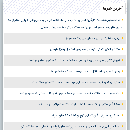
آخرین خبرها
در نخستین نشست کارگروه اجرای تکالیف برنامه هفتم در حوزه حمل‌ونقل هوایی مطرح شد:
راهبری فناورانه، محور اجرای برنامه هفتم در توسعه حمل‌ونقل هوایی
بیانیه مشترک ایران و عمان درباره تنگه هرمز
هشدار آتش نشانی کرج در خصوص احتمال وقوع طوفان
شروع کلاس های عملی و کارگاهی دانشگاه آزاد البرز/ حضور اختیاری است
اولین تمدیدی استقلال در دوران بعد از جنگ مشخص شد
افزایش یکباره قیمت خودرو ؛ صدای وزیر هم از دست کاسبان جنگ درآمد
پیام جدید رهبر انقلاب؛ آینده درخشان منطقه بدون آمریکا در حال رقم خوردن است
۶۵۰۰ تُن سلاح در ۲۴ ساعت گذشته از آمریکا به اسرائیل ارسال شد
دستگیری سارق باغ ویلاهای کرج و کشف ۵۶ فقره سرقت
استاندار البرز بر ساماندهی و حمایت از واحدهای تولیدی خسارت دیده تاکید کرد