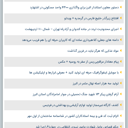
دستور معاون استاندار البرز برای واگذاری ۴۳۰۰ واحد مسکونی در اشتهارد
افتتاح زیرگذر خلیج فارس در گرمدره + ویدئو
اجرای محدودیت تردد در جاده کندوان و آزادراه تهران – شمال ؛ ١١ اردیبهشت
دامنه های جعلی؛ کلاهبرداری ساده ای که کاربران حرفه ای را هم فریب می‌دهد
مواد غذایی که هرگز نباید در فریزر گذاشت
پیام معنادار عراقچی پس از سفر به روسیه + عکس
با موبایل اینفوگرافیک حرفه ای تولید کنید + معرفی ابزارها و اپلیکیشن ها
تولید سه هزار اصله نهال مثمر در البرز
آرام گرفتن پیکر ۷۳ شهید جنگ تحمیلی در جوار امامزادگان استان البرز
کشف کارگاه غیرمجاز تولید لوازم آرایشی و بهداشتی در فردیس
الزام ثبت کد فنی و بیمه استادکاران کشور در شناسنامه ساختمان از اول مهر
حکم قصاص عامل شهادت مامور نیروی انتظامی در چهارباغ اجرا شد