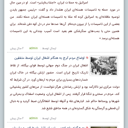
اسرائیل به حملات ایران، «اجتناب‌ناپذیر» است. او در عین حال
در مورد حمله به تاسیسات هسته‌ای ایران هشدار داد و گفت: «رئیس جمهور بایدن
توصیه عاقلانه‌ای به اسرائیل کرده که مثلا به تاسیسات هسته‌ای ایران حمله نکنند. من
بعضی از این تاسیسات را از بیرون دیده‌ام. آن‌ها صد‌ها متر در دل کوه دفن شده‌اند. برای
همین حتی با بمب‌های سنگرشکن هم بعید است آسیب چندانی به این تاسیسات
هسته‌ای برسد.»
ارسال توسط :
admin
2 سال پيش
اوضاع مردم کرج به هنگام اشغال ایران توسط متفقین
اشغال ایران در جنگ دوم جهانی توسط قوای بیگانه، از نقاط
تاریک تاریخ ایران است. حضور ارتش بیگانه در خاک ایران
خسارت‌های بسیاری برای مردم به ارمغان آورد. در آن شرایط که
دولت مرکزی نیز ناکارآمد بود و ارتش رضاخان هرگز نتوانست از مرزهای کشور پشتیبانی
کند، مردم در سختی و تنگنا قرار گرفتند. پس از اشغال ایران، وضعیت اسفناک و بحرانی بر
شهرها و روستاها حاکم شد. انبارهای غله و آذوقه توسط اشغالگران ضبط گردید و به دنبال
آن قحطی و گرسنگی به شکل گسترده‌ای در همه مناطق شایع شد.
ارسال توسط :
admin
2 سال پيش
به هرگونه ماجراجویی رژیم اسرائیل پاسخ قوی و پشیمان