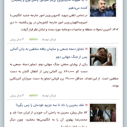
کننده می‌دهیم
در تماس تلفنی دیوید کامرون وزیر امور خارجه جدید انگلیس با
امیرعبداللهیان وزیر امور خارجه کشورمان در روز یکشنبه، ۱۰ دی
۱۴۰۲، آخرین تحولات منطقه و مناسبات دوجانبه مورد بحث و تبادل نظر قرار گرفت.
ارسال توسط :
admin
3 سال پيش
تجاوز دسته جمعی و سازمان یافته متفقین به زنان آلمانی
پس از جنگ جهانی دوم
یکی از زوایای مخفی جنگ جهانی دوم، تجاوز دسته جمعی به
دست کم ۸۶۰,۰۰۰ زن آلمانی پس از اشغال آلمان به دست
متفقین است. از این تعداد، حداقل ۱۹۰,۰۰۰ زن، قربانی تجاوز به دست سربازان آمریکایی
بودند.
ارسال توسط :
admin
3 سال پيش
شاه، بحرین را داد تا سه جزیره خودمان را پس بگیرد!
۵۲ سال پیش، بحرین به راحتی آب خوردن از ایران جدا شد و
محمدرضا پهلوی آن را به انگلیسی‌ها بخشید؛ چون دیگر
مروارید اعلاء نداشت!