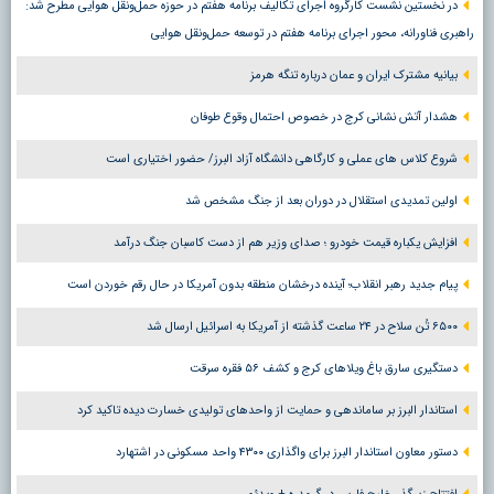
در نخستین نشست کارگروه اجرای تکالیف برنامه هفتم در حوزه حمل‌ونقل هوایی مطرح شد:
راهبری فناورانه، محور اجرای برنامه هفتم در توسعه حمل‌ونقل هوایی
بیانیه مشترک ایران و عمان درباره تنگه هرمز
هشدار آتش نشانی کرج در خصوص احتمال وقوع طوفان
شروع کلاس های عملی و کارگاهی دانشگاه آزاد البرز/ حضور اختیاری است
اولین تمدیدی استقلال در دوران بعد از جنگ مشخص شد
افزایش یکباره قیمت خودرو ؛ صدای وزیر هم از دست کاسبان جنگ درآمد
پیام جدید رهبر انقلاب؛ آینده درخشان منطقه بدون آمریکا در حال رقم خوردن است
۶۵۰۰ تُن سلاح در ۲۴ ساعت گذشته از آمریکا به اسرائیل ارسال شد
دستگیری سارق باغ ویلاهای کرج و کشف ۵۶ فقره سرقت
استاندار البرز بر ساماندهی و حمایت از واحدهای تولیدی خسارت دیده تاکید کرد
دستور معاون استاندار البرز برای واگذاری ۴۳۰۰ واحد مسکونی در اشتهارد