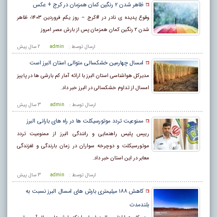
ظاهر شدن ۲ رنگین کمان همزمان در کرج + عکس
وقوع پدیده ی نادر در #کرج – روز یکم فروردین ۱۴۰۳؛ ظاهر
شدن ۲ رنگین کمان همزمان پس از بارش عصر امروز
ارسال توسط :
admin
2 سال پيش
امسال چهارمین خشکسالی متوالی استان البرز است
مدیرکل هواشناسی استان البرز با ارائه آمار کم بارشی ها در پاییز
امسال از تداوم خشکسالی در البرز خبر داد.
ارسال توسط :
admin
3 سال پيش
ممنوعیت تردد موتورسیکلت ها در راه های بارانی البرز
رییس پلیس راهنمایی و رانندگی البرز از ممنوعیت تردد
موتورسیکلت و دوچرخه سواران در زمان بارندگی و لغزندگی
معابر در این استان خبر داد.
ارسال توسط :
admin
3 سال پيش
کاهش ۱۸۸ میلیمتری بارش های امسال البرز نسبت به
بلندمدت