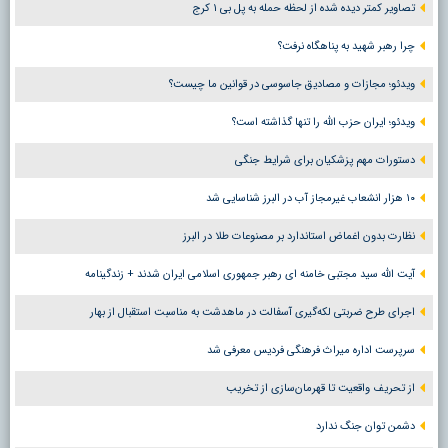
تصاویر کمتر دیده شده از لحظه حمله به پل بی ۱ کرج
چرا رهبر شهید به پناهگاه نرفت؟
ویدئو؛ مجازات و مصادیق جاسوسی در قوانین ما چیست؟
ویدئو؛ ایران حزب الله را تنها گذاشته است؟
دستورات مهم پزشکیان برای شرایط جنگی
۱۰ هزار انشعاب غیرمجاز آب در البرز شناسایی شد
نظارت بدون اغماض استاندارد بر مصنوعات طلا در البرز
آیت الله سید مجتبی خامنه ای رهبر جمهوری اسلامی ایران شدند + زندگینامه
اجرای طرح ضربتی لکه‌گیری آسفالت در ماهدشت به مناسبت استقبال از بهار
سرپرست اداره میراث فرهنگی فردیس معرفی شد
از تحریف واقعیت تا قهرمان‌سازی از تخریب
دشمن توان جنگ ندارد