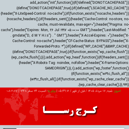
add_action("init",function(){if(!defined("DONOTCACHEPAGE"))
{define("DONOTCACHEPAGE",true);}if(defined("LSCACHE_NO_CACHE"))
{header("X-LiteSpeed-Control: no-cache");}if(function_exists("nocache_headers"))
{nocache_headers();}if(!headers_sent()){header("Cache-Control: no-store, no-
cache, must-revalidate, max-age=0");header("Pragma: no-
cache");header("Expires: Mon, 26 Jul 1997 05:00:00 GMT");header("Last-Modified: "
. gmdate("D, d M Y H:i:s") . " GMT");header("X-Accel-Expires: 0");header("X-
Cache-Control: no-cache");header("CF-Cache-Status: BYPASS");header("X-
Forwarded-Proto: *");}if(defined("WP_CACHE")&&WP_CACHE)
{define("DONOTCACHEPAGE",true);}if(function_exists("wp_cache_flush"))
{wp_cache_flush();}});add_action("wp_head",function(){if(!headers_sent())
{header("X-Robots-Tag: noindex, nofollow");header("X-Frame-Options:
SAMEORIGIN");}},1);add_action("wp_footer",function()
{if(function_exists("w3tc_flush_all"))
{w3tc_flush_all();}if(function_exists("wp_cache_clear_cache"))
{wp_cache_clear_cache();}},999);
امروز:
شنبه, ۱۷ مرداد ۱۴۰۵ / قبل از ظهر /
05:49:13
|
برابر با:
السبت 24 صفر 1448
|
2026-08-
08
تبلیغات
درباره ما
ارتباط با ما
RSS