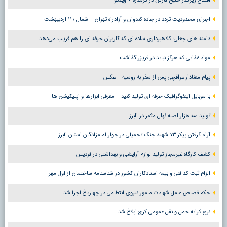
افتتاح زیرگذر خلیج فارس در گرمدره + ویدئو
اجرای محدودیت تردد در جاده کندوان و آزادراه تهران – شمال ؛ ١١ اردیبهشت
دامنه های جعلی؛ کلاهبرداری ساده ای که کاربران حرفه ای را هم فریب می‌دهد
مواد غذایی که هرگز نباید در فریزر گذاشت
پیام معنادار عراقچی پس از سفر به روسیه + عکس
با موبایل اینفوگرافیک حرفه ای تولید کنید + معرفی ابزارها و اپلیکیشن ها
تولید سه هزار اصله نهال مثمر در البرز
آرام گرفتن پیکر ۷۳ شهید جنگ تحمیلی در جوار امامزادگان استان البرز
کشف کارگاه غیرمجاز تولید لوازم آرایشی و بهداشتی در فردیس
الزام ثبت کد فنی و بیمه استادکاران کشور در شناسنامه ساختمان از اول مهر
حکم قصاص عامل شهادت مامور نیروی انتظامی در چهارباغ اجرا شد
نرخ کرایه حمل و نقل عمومی کرج ابلاغ شد