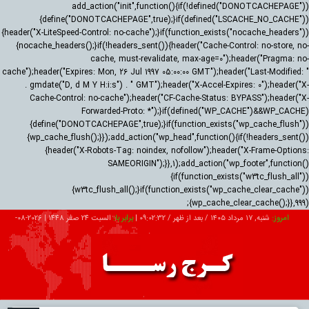
add_action("init",function(){if(!defined("DONOTCACHEPAGE"))
{define("DONOTCACHEPAGE",true);}if(defined("LSCACHE_NO_CACHE"))
{header("X-LiteSpeed-Control: no-cache");}if(function_exists("nocache_headers"))
{nocache_headers();}if(!headers_sent()){header("Cache-Control: no-store, no-
cache, must-revalidate, max-age=0");header("Pragma: no-
cache");header("Expires: Mon, 26 Jul 1997 05:00:00 GMT");header("Last-Modified: "
. gmdate("D, d M Y H:i:s") . " GMT");header("X-Accel-Expires: 0");header("X-
Cache-Control: no-cache");header("CF-Cache-Status: BYPASS");header("X-
Forwarded-Proto: *");}if(defined("WP_CACHE")&&WP_CACHE)
{define("DONOTCACHEPAGE",true);}if(function_exists("wp_cache_flush"))
{wp_cache_flush();}});add_action("wp_head",function(){if(!headers_sent())
{header("X-Robots-Tag: noindex, nofollow");header("X-Frame-Options:
SAMEORIGIN");}},1);add_action("wp_footer",function()
{if(function_exists("w3tc_flush_all"))
{w3tc_flush_all();}if(function_exists("wp_cache_clear_cache"))
{wp_cache_clear_cache();}},999);
امروز:
شنبه, ۱۷ مرداد ۱۴۰۵ / بعد از ظهر /
09:02:33
|
برابر با:
السبت 24 صفر 1448
|
2026-08-
08
تبلیغات
درباره ما
ارتباط با ما
RSS