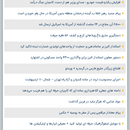
افزایش یکباره قیمت خودرو ؛ صدای وزیر هم از دست کاسبان جنگ درآمد
پیام جدید رهبر انقلاب؛ آینده درخشان منطقه بدون آمریکا در حال رقم خوردن است
۶۵۰۰ تُن سلاح در ۲۴ ساعت گذشته از آمریکا به اسرائیل ارسال شد
دستگیری سارق باغ ویلاهای کرج و کشف ۵۶ فقره سرقت
استاندار البرز بر ساماندهی و حمایت از واحدهای تولیدی خسارت دیده تاکید کرد
دستور معاون استاندار البرز برای واگذاری ۴۳۰۰ واحد مسکونی در اشتهارد
افتتاح زیرگذر خلیج فارس در گرمدره + ویدئو
اجرای محدودیت تردد در جاده کندوان و آزادراه تهران – شمال ؛ ١١ اردیبهشت
دامنه های جعلی؛ کلاهبرداری ساده ای که کاربران حرفه ای را هم فریب می‌دهد
مواد غذایی که هرگز نباید در فریزر گذاشت
پیام معنادار عراقچی پس از سفر به روسیه + عکس
با موبایل اینفوگرافیک حرفه ای تولید کنید + معرفی ابزارها و اپلیکیشن ها