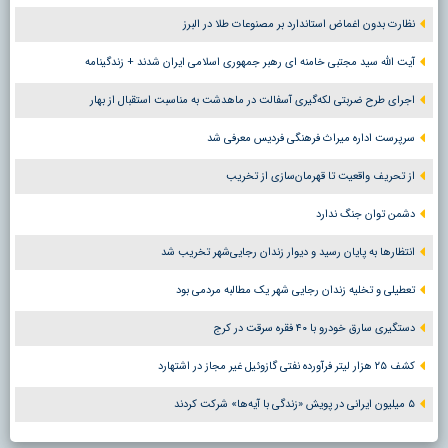
نظارت بدون اغماض استاندارد بر مصنوعات طلا در البرز
آیت الله سید مجتبی خامنه ای رهبر جمهوری اسلامی ایران شدند + زندگینامه
اجرای طرح ضربتی لکه‌گیری آسفالت در ماهدشت به مناسبت استقبال از بهار
سرپرست اداره میراث فرهنگی فردیس معرفی شد
از تحریف واقعیت تا قهرمان‌سازی از تخریب
دشمن توان جنگ ندارد
انتظارها به پایان رسید و دیوار زندان رجایی‌شهر تخریب شد
تعطیلی و تخلیه زندان رجایی شهر یک مطالبه مردمی بود
دستگیری سارق خودرو با ۴۰ فقره سرقت در کرج
کشف ۲۵ هزار لیتر فرآورده نفتی گازوئیل غیر مجاز در اشتهارد
۵ میلیون ایرانی در پویش «زندگی با آیه‌ها» شرکت کردند