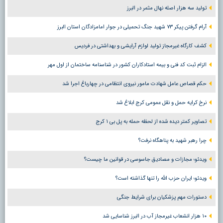
تولید سه هزار اصله نهال مثمر در البرز
آرام گرفتن پیکر ۷۳ شهید جنگ تحمیلی در جوار امامزادگان استان البرز
کشف کارگاه غیرمجاز تولید لوازم آرایشی و بهداشتی در فردیس
الزام ثبت کد فنی و بیمه استادکاران کشور در شناسنامه ساختمان از اول مهر
حکم قصاص عامل شهادت مامور نیروی انتظامی در چهارباغ اجرا شد
نرخ کرایه حمل و نقل عمومی کرج ابلاغ شد
تصاویر کمتر دیده شده از لحظه حمله به پل بی ۱ کرج
چرا رهبر شهید به پناهگاه نرفت؟
ویدئو؛ مجازات و مصادیق جاسوسی در قوانین ما چیست؟
ویدئو؛ ایران حزب الله را تنها گذاشته است؟
دستورات مهم پزشکیان برای شرایط جنگی
۱۰ هزار انشعاب غیرمجاز آب در البرز شناسایی شد