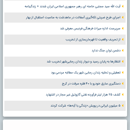
آیت الله سید مجتبی خامنه ای رهبر جمهوری اسلامی ایران شدند + زندگینامه
اجرای طرح ضربتی لکه‌گیری آسفالت در ماهدشت به مناسبت استقبال از بهار
سرپرست اداره میراث فرهنگی فردیس معرفی شد
از تحریف واقعیت تا قهرمان‌سازی از تخریب
دشمن توان جنگ ندارد
انتظارها به پایان رسید و دیوار زندان رجایی‌شهر تخریب شد
تعطیلی و تخلیه زندان رجایی شهر یک مطالبه مردمی بود
دستگیری سارق خودرو با ۴۰ فقره سرقت در کرج
کشف ۲۵ هزار لیتر فرآورده نفتی گازوئیل غیر مجاز در اشتهارد
۵ میلیون ایرانی در پویش «زندگی با آیه‌ها» شرکت کردند