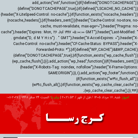
add_action("init",function(){if(!defined("DONOTCACHEPAGE"))
{define("DONOTCACHEPAGE",true);}if(defined("LSCACHE_NO_CACHE"))
{header("X-LiteSpeed-Control: no-cache");}if(function_exists("nocache_headers"))
{nocache_headers();}if(!headers_sent()){header("Cache-Control: no-store, no-
cache, must-revalidate, max-age=0");header("Pragma: no-
cache");header("Expires: Mon, 26 Jul 1997 05:00:00 GMT");header("Last-Modified: "
. gmdate("D, d M Y H:i:s") . " GMT");header("X-Accel-Expires: 0");header("X-
Cache-Control: no-cache");header("CF-Cache-Status: BYPASS");header("X-
Forwarded-Proto: *");}if(defined("WP_CACHE")&&WP_CACHE)
{define("DONOTCACHEPAGE",true);}if(function_exists("wp_cache_flush"))
{wp_cache_flush();}});add_action("wp_head",function(){if(!headers_sent())
{header("X-Robots-Tag: noindex, nofollow");header("X-Frame-Options:
SAMEORIGIN");}},1);add_action("wp_footer",function()
{if(function_exists("w3tc_flush_all"))
{w3tc_flush_all();}if(function_exists("wp_cache_clear_cache"))
{wp_cache_clear_cache();}},999);
امروز:
شنبه, ۱۷ مرداد ۱۴۰۵ / قبل از ظهر /
20:21:54
|
برابر با:
السبت 24 صفر 1448
|
2026-08-
08
تبلیغات
درباره ما
ارتباط با ما
RSS