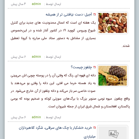
ارسال توسط :
admin
4 سال پيش
آجیل؛ دست نیافتنی تر از همیشه
یک هفته‌ ای است که اعمال محدودیت‌ های جدید برای کنترل
شیوع ویروس کووید ۱۹ در کشور آغاز شده و در این‌خصوص
بسیاری از مشاغل به دستور ستاد ملی مبارزه با کرونا تعطیل
شدند.
ارسال توسط :
admin
6 سال پيش
چلغوز چیست؟
دانه ای قهوه‌ ای رنگ که وقتی آن را در پوسته چوبی‌ اش می‌بینی
به یاد هسته خرما می افتی. این دانه را وقتی بو می‌دهند با
صوت خاصی سر باز می‌کند و دانه چلغوز از آن خارج می‌شود. در
واقع چلغوز، میوه نوعی صنوبر بزرگ با برگ‌های سوزنی کوتاه و ضخیم بوده که بومی
پاکستان، افغانستان و شمال شرق ایران از جمله شیروان است.
ارسال توسط :
admin
6 سال پيش
خرید خشکبار با چک های سرقتی، شگرد کلاهبرداران
میلیاردی