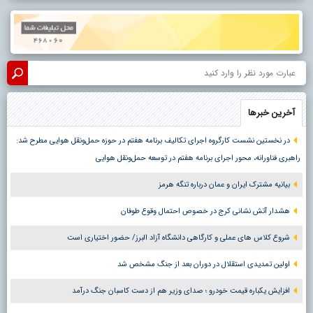
آخرین خبرها
در نخستین نشست کارگروه اجرای تکالیف برنامه هفتم در حوزه حمل‌ونقل هوایی مطرح شد:
راهبری فناورانه، محور اجرای برنامه هفتم در توسعه حمل‌ونقل هوایی
بیانیه مشترک ایران و عمان درباره تنگه هرمز
هشدار آتش نشانی کرج در خصوص احتمال وقوع طوفان
شروع کلاس های عملی و کارگاهی دانشگاه آزاد البرز/ حضور اختیاری است
اولین تمدیدی استقلال در دوران بعد از جنگ مشخص شد
افزایش یکباره قیمت خودرو ؛ صدای وزیر هم از دست کاسبان جنگ درآمد