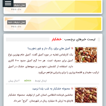
لیست خبرهای برچسب :
خشکبار
آجیل های براق، رنگ دار و شور نخورید!
یک کارشناس تغذیه در مورد آجیل گفت: آجیل خام بهترین نوع
آجیل برای مصرف است. هر ۱۰۰ گرم آجیل حدود ۶۰۰ کالری
دارد، استفاده از کشمش، نخودچی و میوه‌های خشک در آجیل
ترکیب مفیدتر و اقتصادی‌تری را برای پذیرایی فراهم می‌آورد.
ارسال توسط :
admin
2 سال پيش
محموله خشکبار به شب یلدا نرسید ‏
جانشین فرمانده انتظامی استان البرز از توقیف محموله خشکبار
قاچاق به ارزش ۵ میلیارد ریال در شهرستان ‏‎” ‎کرج” خبر داد.‎