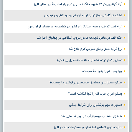
آرام گرفتن پیکر ۷۳ شهید جنگ تحمیلی در جوار امامزادگان استان البرز
کشف کارگاه غیرمجاز تولید لوازم آرایشی و بهداشتی در فردیس
الزام ثبت کد فنی و بیمه استادکاران کشور در شناسنامه ساختمان از اول مهر
حکم قصاص عامل شهادت مامور نیروی انتظامی در چهارباغ اجرا شد
نرخ کرایه حمل و نقل عمومی کرج ابلاغ شد
تصاویر کمتر دیده شده از لحظه حمله به پل بی ۱ کرج
چرا رهبر شهید به پناهگاه نرفت؟
ویدئو؛ مجازات و مصادیق جاسوسی در قوانین ما چیست؟
ویدئو؛ ایران حزب الله را تنها گذاشته است؟
دستورات مهم پزشکیان برای شرایط جنگی
۱۰ هزار انشعاب غیرمجاز آب در البرز شناسایی شد
نظارت بدون اغماض استاندارد بر مصنوعات طلا در البرز