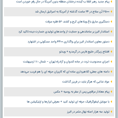
پیام جدید رهبر انقلاب؛ آینده درخشان منطقه بدون آمریکا در حال رقم خوردن است
۶۵۰۰ تُن سلاح در ۲۴ ساعت گذشته از آمریکا به اسرائیل ارسال شد
دستگیری سارق باغ ویلاهای کرج و کشف ۵۶ فقره سرقت
استاندار البرز بر ساماندهی و حمایت از واحدهای تولیدی خسارت دیده تاکید کرد
دستور معاون استاندار البرز برای واگذاری ۴۳۰۰ واحد مسکونی در اشتهارد
افتتاح زیرگذر خلیج فارس در گرمدره + ویدئو
اجرای محدودیت تردد در جاده کندوان و آزادراه تهران – شمال ؛ ١١ اردیبهشت
دامنه های جعلی؛ کلاهبرداری ساده ای که کاربران حرفه ای را هم فریب می‌دهد
مواد غذایی که هرگز نباید در فریزر گذاشت
پیام معنادار عراقچی پس از سفر به روسیه + عکس
با موبایل اینفوگرافیک حرفه ای تولید کنید + معرفی ابزارها و اپلیکیشن ها
تولید سه هزار اصله نهال مثمر در البرز