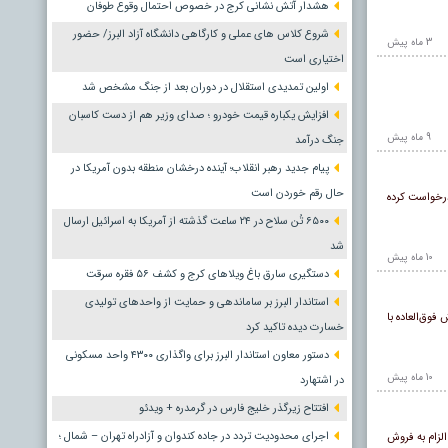
هشدار آتش نشانی کرج در خصوص احتمال وقوع طوفان
شروع کلاس های عملی و کارگاهی دانشگاه آزاد البرز/ حضور
3 ماه پيش
اختیاری است
اولین تمدیدی استقلال در دوران بعد از جنگ مشخص شد
افزایش یکباره قیمت خودرو ؛ صدای وزیر هم از دست کاسبان
9 ماه پيش
جنگ درآمد
پیام جدید رهبر انقلاب؛ آینده درخشان منطقه بدون آمریکا در
حال رقم خوردن است
درخواست کرده
۶۵۰۰ تُن سلاح در ۲۴ ساعت گذشته از آمریکا به اسرائیل ارسال
شد
10 ماه پيش
دستگیری سارق باغ ویلاهای کرج و کشف ۵۶ فقره سرقت
استاندار البرز بر ساماندهی و حمایت از واحدهای تولیدی
ن دوره ثبت درخواست خرید متقاضیان به صورت فروش فوری با موعد تحویل ۳۰ روزه، فروش فوق‌العاده با
خسارت دیده تاکید کرد
دستور معاون استاندار البرز برای واگذاری ۴۳۰۰ واحد مسکونی
10 ماه پيش
در اشتهارد
افتتاح زیرگذر خلیج فارس در گرمدره + ویدئو
اجرای محدودیت تردد در جاده کندوان و آزادراه تهران – شمال ؛
لزام به فروش