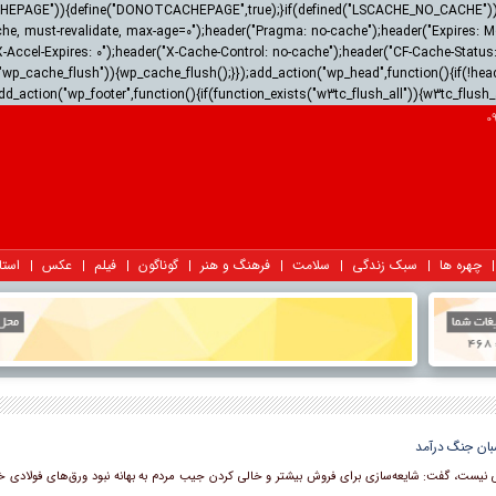
ACHEPAGE")){define("DONOTCACHEPAGE",true);}if(defined("LSCACHE_NO_CACHE")){he
he, must-revalidate, max-age=0");header("Pragma: no-cache");header("Expires: Mon,
X-Accel-Expires: 0");header("X-Cache-Control: no-cache");header("CF-Cache-Stat
wp_cache_flush")){wp_cache_flush();}});add_action("wp_head",function(){if(!hea
dd_action("wp_footer",function(){if(function_exists("w3tc_flush_all")){w3tc_flush_
چهره ها
سبک زندگی
سلامت
فرهنگ و هنر
گوناگون
فیلم
عکس
استا
بان جنگ درآمد
ی نیست، گفت: شایعه‌سازی ‌برای فروش بیشتر و خالی کردن جیب مردم به بهانه نبود ورق‌های فولادی خا