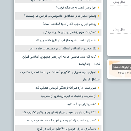
1 سال پيش
چرا رهبر شهید به پناهگاه نرفت؟
ویدئو؛ مجازات و مصادیق جاسوسی در قوانین ما چیست؟
ویدئو؛ ایران حزب الله را تنها گذاشته است؟
1 سال پيش
دستورات مهم پزشکیان برای شرایط جنگی
۱۰ هزار انشعاب غیرمجاز آب در البرز شناسایی شد
نظارت بدون اغماض استاندارد بر مصنوعات طلا در البرز
آیت الله سید مجتبی خامنه ای رهبر جمهوری اسلامی ایران
شدند + زندگینامه
اجرای طرح ضربتی لکه‌گیری آسفالت در ماهدشت به مناسبت
استقبال از بهار
سرپرست اداره میراث فرهنگی فردیس معرفی شد
از تحریف واقعیت تا قهرمان‌سازی از تخریب
دشمن توان جنگ ندارد
انتظارها به پایان رسید و دیوار زندان رجایی‌شهر تخریب شد
تعطیلی و تخلیه زندان رجایی شهر یک مطالبه مردمی بود
دستگیری سارق خودرو با ۴۰ فقره سرقت در کرج