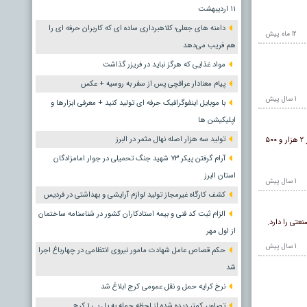
١١ اردیبهشت
دامنه های جعلی؛ کلاهبرداری ساده ای که کاربران حرفه ای را
12 ماه پيش
هم فریب می‌دهد
مواد غذایی که هرگز نباید در فریزر گذاشت
پیام معنادار عراقچی پس از سفر به روسیه + عکس
1 سال پيش
با موبایل اینفوگرافیک حرفه ای تولید کنید + معرفی ابزارها و
اپلیکیشن ها
تولید سه هزار اصله نهال مثمر در البرز
براساس مصوبه واردات دولت در سال ۱۴۰۴، واردات خودرو با حجم موتور بیش از ۲۵۰۰ سی سی به کشورمان آزاد شده است. واردات خودروهایی با حجم موتور بیش از ۲ هزار و ۵۰۰
آرام گرفتن پیکر ۷۳ شهید جنگ تحمیلی در جوار امامزادگان
استان البرز
1 سال پيش
کشف کارگاه غیرمجاز تولید لوازم آرایشی و بهداشتی در فردیس
الزام ثبت کد فنی و بیمه استادکاران کشور در شناسنامه ساختمان
تی را دارد.
از اول مهر
1 سال پيش
حکم قصاص عامل شهادت مامور نیروی انتظامی در چهارباغ اجرا
شد
نرخ کرایه حمل و نقل عمومی کرج ابلاغ شد
تصاویر کمتر دیده شده از لحظه حمله به پل بی ۱ کرج