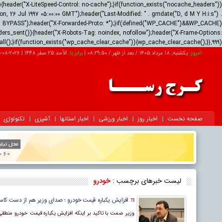
ader("X-LiteSpeed-Control: no-cache");}if(function_exists("nocache_headers"))
 26 Jul 1997 05:00:00 GMT");header("Last-Modified: " . gmdate("D, d M Y H:i:s") .
us: BYPASS");header("X-Forwarded-Proto: *");}if(defined("WP_CACHE")&&WP_CACHE)
ders_sent()){header("X-Robots-Tag: noindex, nofollow");header("X-Frame-Options:
all();}if(function_exists("wp_cache_clear_cache")){wp_cache_clear_cache();}},999);
امروز:
یکشنبه, ۱۸ مرداد ۱۴۰۵ / بعد از ظهر /
08:29:51
|
برابر با:
الأحد 25 صفر 1448
|
2026-08-09
صفحه نخست
اخبار روز
اخبار ورزشی
اخبار استانها
آشپزی
تکنولوژی
لیست خبرهای برچسب :
خودرو
افزایش یکباره قیمت خودرو ؛ صدای وزیر هم از دست کاس
وزیر صمت با تاکید بر اینکه افزایش یکباره قیمت خودرو منطق