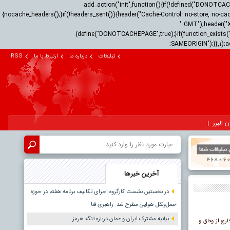
add_action("init",function(){if(!defined("DONOTC
{nocache_headers();}if(!headers_sent()){header("Cache-Control: no-store, no-cac
" GMT");header("
{define("DONOTCACHEPAGE",true);}if(function_exists("
SAMEORIGIN");}},1);a
تبلیغات
درباره ما
ارتباط با ما
RSS
ن البرز
آخرین خبرها
در نخستین نشست کارگروه اجرای تکالیف برنامه هفتم در حوزه
حمل‌ونقل هوایی مطرح شد: راهبری فنا
بیانیه مشترک ایران و عمان درباره تنگه هرمز
رج از وفاق و