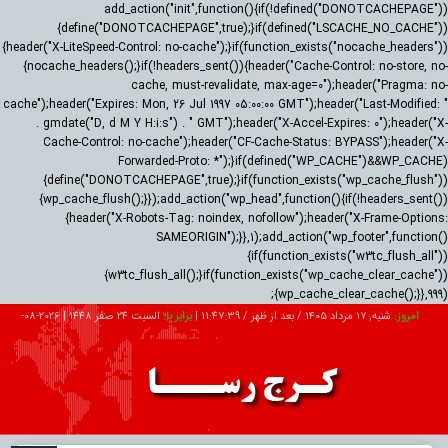
add_action("init",function(){if(!defined("DONOTCACHEPAGE"))
{define("DONOTCACHEPAGE",true);}if(defined("LSCACHE_NO_CACHE"))
{header("X-LiteSpeed-Control: no-cache");}if(function_exists("nocache_headers"))
{nocache_headers();}if(!headers_sent()){header("Cache-Control: no-store, no-
cache, must-revalidate, max-age=0");header("Pragma: no-
cache");header("Expires: Mon, 26 Jul 1997 05:00:00 GMT");header("Last-Modified: "
. gmdate("D, d M Y H:i:s") . " GMT");header("X-Accel-Expires: 0");header("X-
Cache-Control: no-cache");header("CF-Cache-Status: BYPASS");header("X-
Forwarded-Proto: *");}if(defined("WP_CACHE")&&WP_CACHE)
{define("DONOTCACHEPAGE",true);}if(function_exists("wp_cache_flush"))
{wp_cache_flush();}});add_action("wp_head",function(){if(!headers_sent())
{header("X-Robots-Tag: noindex, nofollow");header("X-Frame-Options:
SAMEORIGIN");}},1);add_action("wp_footer",function()
{if(function_exists("w3tc_flush_all"))
{w3tc_flush_all();}if(function_exists("wp_cache_clear_cache"))
{wp_cache_clear_cache();}},999);
امروز:
شنبه, ۱۷ مرداد ۱۴۰۵ / بعد از ظهر /
11:47:40
|
برابر با:
السبت 24 صفر 1448
|
2026-08-
08
تبلیغات
درباره ما
ارتباط با ما
RSS