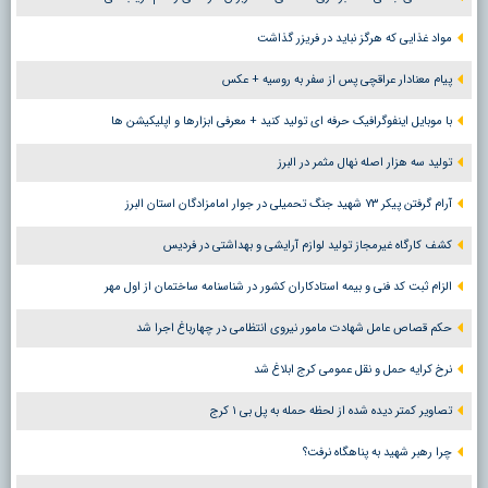
مواد غذایی که هرگز نباید در فریزر گذاشت
پیام معنادار عراقچی پس از سفر به روسیه + عکس
با موبایل اینفوگرافیک حرفه ای تولید کنید + معرفی ابزارها و اپلیکیشن ها
تولید سه هزار اصله نهال مثمر در البرز
آرام گرفتن پیکر ۷۳ شهید جنگ تحمیلی در جوار امامزادگان استان البرز
کشف کارگاه غیرمجاز تولید لوازم آرایشی و بهداشتی در فردیس
الزام ثبت کد فنی و بیمه استادکاران کشور در شناسنامه ساختمان از اول مهر
حکم قصاص عامل شهادت مامور نیروی انتظامی در چهارباغ اجرا شد
نرخ کرایه حمل و نقل عمومی کرج ابلاغ شد
تصاویر کمتر دیده شده از لحظه حمله به پل بی ۱ کرج
چرا رهبر شهید به پناهگاه نرفت؟