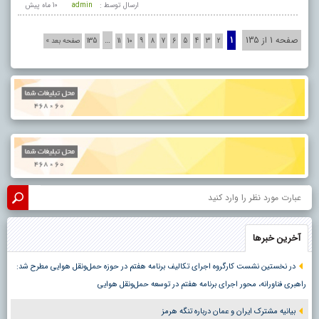
ارسال توسط :
admin
10 ماه پيش
صفحه 1 از 135
1
…
2
3
4
5
6
7
8
9
10
11
135
صفحه بعد »
آخرین خبرها
در نخستین نشست کارگروه اجرای تکالیف برنامه هفتم در حوزه حمل‌ونقل هوایی مطرح شد:
راهبری فناورانه، محور اجرای برنامه هفتم در توسعه حمل‌ونقل هوایی
بیانیه مشترک ایران و عمان درباره تنگه هرمز