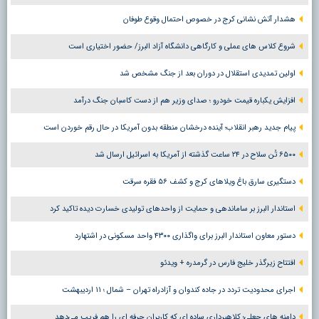
هشدار آتش نشانی کرج در خصوص احتمال وقوع طوفان
شروع کلاس های عملی و کارگاهی دانشگاه آزاد البرز/ حضور اختیاری است
اولین تمدیدی استقلال در دوران بعد از جنگ مشخص شد
افزایش یکباره قیمت خودرو ؛ صدای وزیر هم از دست کاسبان جنگ درآمد
پیام جدید رهبر انقلاب؛ آینده درخشان منطقه بدون آمریکا در حال رقم خوردن است
۶۵۰۰ تُن سلاح در ۲۴ ساعت گذشته از آمریکا به اسرائیل ارسال شد
دستگیری سارق باغ ویلاهای کرج و کشف ۵۶ فقره سرقت
استاندار البرز بر ساماندهی و حمایت از واحدهای تولیدی خسارت دیده تاکید کرد
دستور معاون استاندار البرز برای واگذاری ۴۳۰۰ واحد مسکونی در اشتهارد
افتتاح زیرگذر خلیج فارس در گرمدره + ویدئو
اجرای محدودیت تردد در جاده کندوان و آزادراه تهران – شمال ؛ ١١ اردیبهشت
دامنه های جعلی؛ کلاهبرداری ساده ای که کاربران حرفه ای را هم فریب می‌دهد