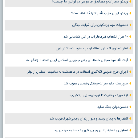
ویدئو؛ مجازات و مصادیق جاسوسی در قوانین ما چیست؟
ویدئو؛ ایران حزب الله را تنها گذاشته است؟
دستورات مهم پزشکیان برای شرایط جنگی
۱۰ هزار انشعاب غیرمجاز آب در البرز شناسایی شد
نظارت بدون اغماض استاندارد بر مصنوعات طلا در البرز
آیت الله سید مجتبی خامنه ای رهبر جمهوری اسلامی ایران شدند + زندگینامه
اجرای طرح ضربتی لکه‌گیری آسفالت در ماهدشت به مناسبت استقبال از بهار
سرپرست اداره میراث فرهنگی فردیس معرفی شد
از تحریف واقعیت تا قهرمان‌سازی از تخریب
دشمن توان جنگ ندارد
انتظارها به پایان رسید و دیوار زندان رجایی‌شهر تخریب شد
تعطیلی و تخلیه زندان رجایی شهر یک مطالبه مردمی بود