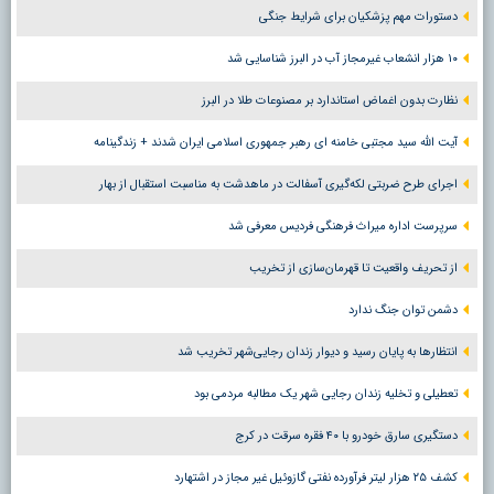
دستورات مهم پزشکیان برای شرایط جنگی
۱۰ هزار انشعاب غیرمجاز آب در البرز شناسایی شد
نظارت بدون اغماض استاندارد بر مصنوعات طلا در البرز
آیت الله سید مجتبی خامنه ای رهبر جمهوری اسلامی ایران شدند + زندگینامه
اجرای طرح ضربتی لکه‌گیری آسفالت در ماهدشت به مناسبت استقبال از بهار
سرپرست اداره میراث فرهنگی فردیس معرفی شد
از تحریف واقعیت تا قهرمان‌سازی از تخریب
دشمن توان جنگ ندارد
انتظارها به پایان رسید و دیوار زندان رجایی‌شهر تخریب شد
تعطیلی و تخلیه زندان رجایی شهر یک مطالبه مردمی بود
دستگیری سارق خودرو با ۴۰ فقره سرقت در کرج
کشف ۲۵ هزار لیتر فرآورده نفتی گازوئیل غیر مجاز در اشتهارد