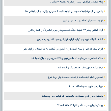
پیام معنادار عراقچی پس از سفر به روسیه + عکس
با موبایل اینفوگرافیک حرفه ای تولید کنید + معرفی ابزارها و اپلیکیشن ها
تولید سه هزار اصله نهال مثمر در البرز
آرام گرفتن پیکر ۷۳ شهید جنگ تحمیلی در جوار امامزادگان استان البرز
کشف کارگاه غیرمجاز تولید لوازم آرایشی و بهداشتی در فردیس
الزام ثبت کد فنی و بیمه استادکاران کشور در شناسنامه ساختمان از اول مهر
حکم قصاص عامل شهادت مامور نیروی انتظامی در چهارباغ اجرا شد
نرخ کرایه حمل و نقل عمومی کرج ابلاغ شد
تصاویر کمتر دیده شده از لحظه حمله به پل بی ۱ کرج
چرا رهبر شهید به پناهگاه نرفت؟
ویدئو؛ مجازات و مصادیق جاسوسی در قوانین ما چیست؟
ویدئو؛ ایران حزب الله را تنها گذاشته است؟