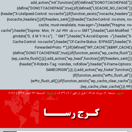
add_action("init",function(){if(!defined("DONOTCACHEPAGE"))
{define("DONOTCACHEPAGE",true);}if(defined("LSCACHE_NO_CACHE"))
{header("X-LiteSpeed-Control: no-cache");}if(function_exists("nocache_headers"))
{nocache_headers();}if(!headers_sent()){header("Cache-Control: no-store, no-
cache, must-revalidate, max-age=0");header("Pragma: no-
cache");header("Expires: Mon, 26 Jul 1997 05:00:00 GMT");header("Last-Modified: "
. gmdate("D, d M Y H:i:s") . " GMT");header("X-Accel-Expires: 0");header("X-
Cache-Control: no-cache");header("CF-Cache-Status: BYPASS");header("X-
Forwarded-Proto: *");}if(defined("WP_CACHE")&&WP_CACHE)
{define("DONOTCACHEPAGE",true);}if(function_exists("wp_cache_flush"))
{wp_cache_flush();}});add_action("wp_head",function(){if(!headers_sent())
{header("X-Robots-Tag: noindex, nofollow");header("X-Frame-Options:
SAMEORIGIN");}},1);add_action("wp_footer",function()
{if(function_exists("w3tc_flush_all"))
{w3tc_flush_all();}if(function_exists("wp_cache_clear_cache"))
{wp_cache_clear_cache();}},999);
امروز:
جمعه, ۱۶ مرداد ۱۴۰۵ / قبل از ظهر /
06:39:08
|
برابر با:
الجمعة 23 صفر 1448
|
2026-
08-07
تبلیغات
درباره ما
ارتباط با ما
RSS