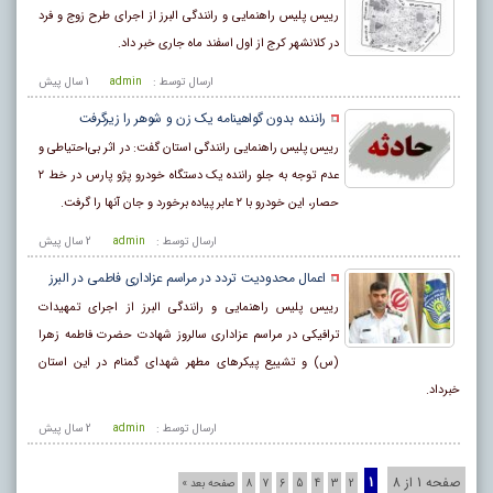
رییس پلیس راهنمایی و رانندگی البرز از اجرای طرح زوج و فرد
در کلانشهر کرج از اول اسفند ماه جاری خبر داد.
ارسال توسط :
admin
1 سال پيش
راننده بدون گواهینامه یک زن و شوهر را زیرگرفت
رییس پلیس راهنمایی رانندگی استان گفت: در اثر بی‌احتیاطی و
عدم توجه به جلو راننده یک دستگاه خودرو پژو پارس در خط ۲
حصار، این خودرو با ۲ عابر پیاده برخورد و جان آنها را گرفت.
ارسال توسط :
admin
2 سال پيش
اعمال محدودیت تردد در مراسم عزاداری فاطمی در البرز
رییس پلیس راهنمایی و رانندگی البرز از اجرای تمهیدات
ترافیکی در مراسم عزاداری سالروز شهادت حضرت فاطمه زهرا
(س) و تشییع پیکرهای مطهر شهدای گمنام در این استان
خبرداد.
ارسال توسط :
admin
2 سال پيش
صفحه 1 از 8
1
2
3
4
5
6
7
8
صفحه بعد »