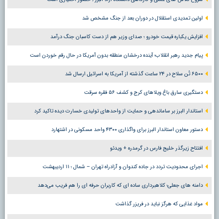
اولین تمدیدی استقلال در دوران بعد از جنگ مشخص شد
افزایش یکباره قیمت خودرو ؛ صدای وزیر هم از دست کاسبان جنگ درآمد
پیام جدید رهبر انقلاب؛ آینده درخشان منطقه بدون آمریکا در حال رقم خوردن است
۶۵۰۰ تُن سلاح در ۲۴ ساعت گذشته از آمریکا به اسرائیل ارسال شد
دستگیری سارق باغ ویلاهای کرج و کشف ۵۶ فقره سرقت
استاندار البرز بر ساماندهی و حمایت از واحدهای تولیدی خسارت دیده تاکید کرد
دستور معاون استاندار البرز برای واگذاری ۴۳۰۰ واحد مسکونی در اشتهارد
افتتاح زیرگذر خلیج فارس در گرمدره + ویدئو
اجرای محدودیت تردد در جاده کندوان و آزادراه تهران – شمال ؛ ١١ اردیبهشت
دامنه های جعلی؛ کلاهبرداری ساده ای که کاربران حرفه ای را هم فریب می‌دهد
مواد غذایی که هرگز نباید در فریزر گذاشت