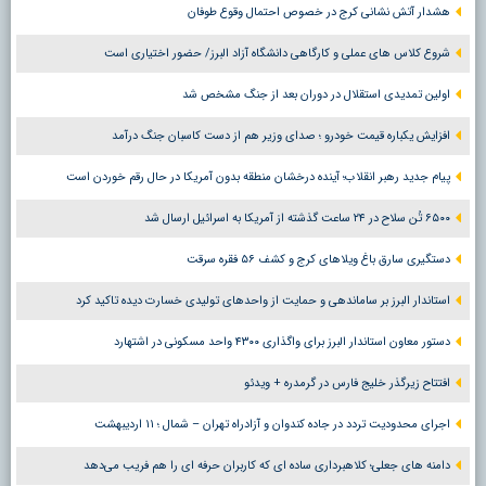
هشدار آتش نشانی کرج در خصوص احتمال وقوع طوفان
شروع کلاس های عملی و کارگاهی دانشگاه آزاد البرز/ حضور اختیاری است
اولین تمدیدی استقلال در دوران بعد از جنگ مشخص شد
افزایش یکباره قیمت خودرو ؛ صدای وزیر هم از دست کاسبان جنگ درآمد
پیام جدید رهبر انقلاب؛ آینده درخشان منطقه بدون آمریکا در حال رقم خوردن است
۶۵۰۰ تُن سلاح در ۲۴ ساعت گذشته از آمریکا به اسرائیل ارسال شد
دستگیری سارق باغ ویلاهای کرج و کشف ۵۶ فقره سرقت
استاندار البرز بر ساماندهی و حمایت از واحدهای تولیدی خسارت دیده تاکید کرد
دستور معاون استاندار البرز برای واگذاری ۴۳۰۰ واحد مسکونی در اشتهارد
افتتاح زیرگذر خلیج فارس در گرمدره + ویدئو
اجرای محدودیت تردد در جاده کندوان و آزادراه تهران – شمال ؛ ١١ اردیبهشت
دامنه های جعلی؛ کلاهبرداری ساده ای که کاربران حرفه ای را هم فریب می‌دهد