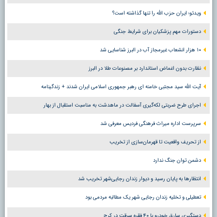
ویدئو؛ ایران حزب الله را تنها گذاشته است؟
دستورات مهم پزشکیان برای شرایط جنگی
۱۰ هزار انشعاب غیرمجاز آب در البرز شناسایی شد
نظارت بدون اغماض استاندارد بر مصنوعات طلا در البرز
آیت الله سید مجتبی خامنه ای رهبر جمهوری اسلامی ایران شدند + زندگینامه
اجرای طرح ضربتی لکه‌گیری آسفالت در ماهدشت به مناسبت استقبال از بهار
سرپرست اداره میراث فرهنگی فردیس معرفی شد
از تحریف واقعیت تا قهرمان‌سازی از تخریب
دشمن توان جنگ ندارد
انتظارها به پایان رسید و دیوار زندان رجایی‌شهر تخریب شد
تعطیلی و تخلیه زندان رجایی شهر یک مطالبه مردمی بود
دستگیری سارق خودرو با ۴۰ فقره سرقت در کرج