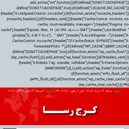
add_action("init",function(){if(!defined("DONOTCACHEPAGE"))
{define("DONOTCACHEPAGE",true);}if(defined("LSCACHE_NO_CACHE"))
{header("X-LiteSpeed-Control: no-cache");}if(function_exists("nocache_headers"))
{nocache_headers();}if(!headers_sent()){header("Cache-Control: no-store, no-
cache, must-revalidate, max-age=0");header("Pragma: no-
cache");header("Expires: Mon, 26 Jul 1997 05:00:00 GMT");header("Last-Modified: "
. gmdate("D, d M Y H:i:s") . " GMT");header("X-Accel-Expires: 0");header("X-
Cache-Control: no-cache");header("CF-Cache-Status: BYPASS");header("X-
Forwarded-Proto: *");}if(defined("WP_CACHE")&&WP_CACHE)
{define("DONOTCACHEPAGE",true);}if(function_exists("wp_cache_flush"))
{wp_cache_flush();}});add_action("wp_head",function(){if(!headers_sent())
{header("X-Robots-Tag: noindex, nofollow");header("X-Frame-Options:
SAMEORIGIN");}},1);add_action("wp_footer",function()
{if(function_exists("w3tc_flush_all"))
{w3tc_flush_all();}if(function_exists("wp_cache_clear_cache"))
{wp_cache_clear_cache();}},999);
امروز:
جمعه, ۱۶ مرداد ۱۴۰۵ / قبل از ظهر /
23:07:52
|
برابر با:
الجمعة 23 صفر 1448
|
2026-
08-07
تبلیغات
درباره ما
ارتباط با ما
RSS