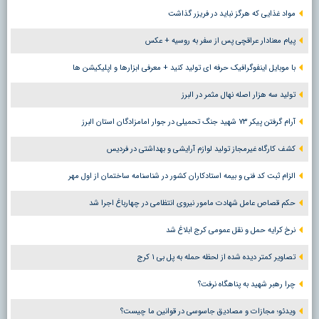
مواد غذایی که هرگز نباید در فریزر گذاشت
پیام معنادار عراقچی پس از سفر به روسیه + عکس
با موبایل اینفوگرافیک حرفه ای تولید کنید + معرفی ابزارها و اپلیکیشن ها
تولید سه هزار اصله نهال مثمر در البرز
آرام گرفتن پیکر ۷۳ شهید جنگ تحمیلی در جوار امامزادگان استان البرز
کشف کارگاه غیرمجاز تولید لوازم آرایشی و بهداشتی در فردیس
الزام ثبت کد فنی و بیمه استادکاران کشور در شناسنامه ساختمان از اول مهر
حکم قصاص عامل شهادت مامور نیروی انتظامی در چهارباغ اجرا شد
نرخ کرایه حمل و نقل عمومی کرج ابلاغ شد
تصاویر کمتر دیده شده از لحظه حمله به پل بی ۱ کرج
چرا رهبر شهید به پناهگاه نرفت؟
ویدئو؛ مجازات و مصادیق جاسوسی در قوانین ما چیست؟