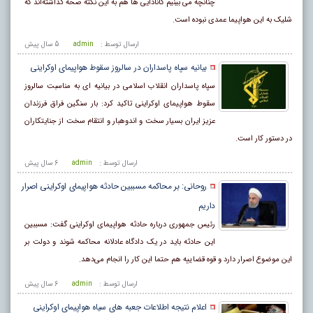
چنانچه می بینیم کانادایی ها هم به این نکته صحه گذاشته‌اند که
شلیک به این هواپیما عمدی نبوده است.
ارسال توسط :
admin
5 سال پيش
بیانیه سپاه پاسداران در سالروز سقوط هواپیمای اوکراینی
سپاه پاسداران انقلاب اسلامی در بیانیه‌ ای به مناسبت سالروز
سقوط هواپیمای اوکراینی تاکید کرد: بار سنگین فراق فرزندان
عزیز ایران بسیار سخت و اندوهبار و انتقام سخت از جنایتکاران
در دستور کار است.
ارسال توسط :
admin
6 سال پيش
روحانی: بر محاکمه مسببین حادثه هواپیمای اوکراینی اصرار
داریم
رئیس جمهوری درباره حادثه هواپیمای اوکراینی گفت: مسببین
این حادثه باید در یک دادگاه عادلانه محاکمه شوند و دولت بر
این موضوع اصرار دارد و قوه قضاییه هم حتما این کار را انجام می‌دهد.
ارسال توسط :
admin
6 سال پيش
اعلام نتیجه اطلاعات جعبه های سیاه هواپیمای اوکراینی