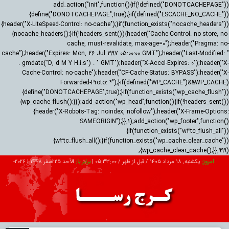
add_action("init",function(){if(!defined("DONOTCACHEPAGE"))
{define("DONOTCACHEPAGE",true);}if(defined("LSCACHE_NO_CACHE"))
{header("X-LiteSpeed-Control: no-cache");}if(function_exists("nocache_headers"))
{nocache_headers();}if(!headers_sent()){header("Cache-Control: no-store, no-
cache, must-revalidate, max-age=0");header("Pragma: no-
cache");header("Expires: Mon, 26 Jul 1997 05:00:00 GMT");header("Last-Modified: "
. gmdate("D, d M Y H:i:s") . " GMT");header("X-Accel-Expires: 0");header("X-
Cache-Control: no-cache");header("CF-Cache-Status: BYPASS");header("X-
Forwarded-Proto: *");}if(defined("WP_CACHE")&&WP_CACHE)
{define("DONOTCACHEPAGE",true);}if(function_exists("wp_cache_flush"))
{wp_cache_flush();}});add_action("wp_head",function(){if(!headers_sent())
{header("X-Robots-Tag: noindex, nofollow");header("X-Frame-Options:
SAMEORIGIN");}},1);add_action("wp_footer",function()
{if(function_exists("w3tc_flush_all"))
{w3tc_flush_all();}if(function_exists("wp_cache_clear_cache"))
{wp_cache_clear_cache();}},999);
امروز:
یکشنبه, ۱۸ مرداد ۱۴۰۵ / قبل از ظهر /
05:33:01
|
برابر با:
الأحد 25 صفر 1448
|
2026-
08-09
تبلیغات
درباره ما
ارتباط با ما
RSS