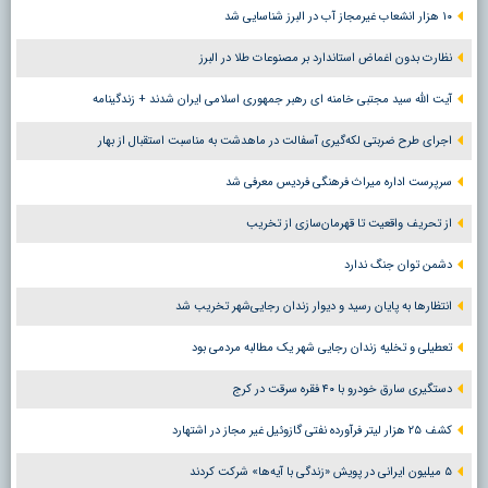
۱۰ هزار انشعاب غیرمجاز آب در البرز شناسایی شد
نظارت بدون اغماض استاندارد بر مصنوعات طلا در البرز
آیت الله سید مجتبی خامنه ای رهبر جمهوری اسلامی ایران شدند + زندگینامه
اجرای طرح ضربتی لکه‌گیری آسفالت در ماهدشت به مناسبت استقبال از بهار
سرپرست اداره میراث فرهنگی فردیس معرفی شد
از تحریف واقعیت تا قهرمان‌سازی از تخریب
دشمن توان جنگ ندارد
انتظارها به پایان رسید و دیوار زندان رجایی‌شهر تخریب شد
تعطیلی و تخلیه زندان رجایی شهر یک مطالبه مردمی بود
دستگیری سارق خودرو با ۴۰ فقره سرقت در کرج
کشف ۲۵ هزار لیتر فرآورده نفتی گازوئیل غیر مجاز در اشتهارد
۵ میلیون ایرانی در پویش «زندگی با آیه‌ها» شرکت کردند