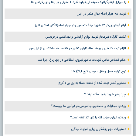
با موبایل اینفوگرافیک حرفه ای تولید کنید + معرفی ابزارها و اپلیکیشن ها
تولید سه هزار اصله نهال مثمر در البرز
آرام گرفتن پیکر ۷۳ شهید جنگ تحمیلی در جوار امامزادگان استان البرز
کشف کارگاه غیرمجاز تولید لوازم آرایشی و بهداشتی در فردیس
الزام ثبت کد فنی و بیمه استادکاران کشور در شناسنامه ساختمان از اول مهر
حکم قصاص عامل شهادت مامور نیروی انتظامی در چهارباغ اجرا شد
نرخ کرایه حمل و نقل عمومی کرج ابلاغ شد
تصاویر کمتر دیده شده از لحظه حمله به پل بی ۱ کرج
چرا رهبر شهید به پناهگاه نرفت؟
ویدئو؛ مجازات و مصادیق جاسوسی در قوانین ما چیست؟
ویدئو؛ ایران حزب الله را تنها گذاشته است؟
دستورات مهم پزشکیان برای شرایط جنگی