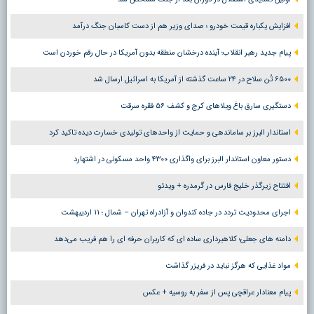
افزایش یکباره قیمت خودرو ؛ صدای وزیر هم از دست کاسبان جنگ درآمد
پیام جدید رهبر انقلاب؛ آینده درخشان منطقه بدون آمریکا در حال رقم خوردن است
۶۵۰۰ تُن سلاح در ۲۴ ساعت گذشته از آمریکا به اسرائیل ارسال شد
دستگیری سارق باغ ویلاهای کرج و کشف ۵۶ فقره سرقت
استاندار البرز بر ساماندهی و حمایت از واحدهای تولیدی خسارت دیده تاکید کرد
دستور معاون استاندار البرز برای واگذاری ۴۳۰۰ واحد مسکونی در اشتهارد
افتتاح زیرگذر خلیج فارس در گرمدره + ویدئو
اجرای محدودیت تردد در جاده کندوان و آزادراه تهران – شمال ؛ ١١ اردیبهشت
دامنه های جعلی؛ کلاهبرداری ساده ای که کاربران حرفه ای را هم فریب می‌دهد
مواد غذایی که هرگز نباید در فریزر گذاشت
پیام معنادار عراقچی پس از سفر به روسیه + عکس