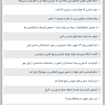
دامنه های جعلی؛ کلاهبرداری ساده ای که کاربران حرفه ای را هم فریب می‌دهد
مواد غذایی که هرگز نباید در فریزر گذاشت
پیام معنادار عراقچی پس از سفر به روسیه + عکس
با موبایل اینفوگرافیک حرفه ای تولید کنید + معرفی ابزارها و اپلیکیشن ها
تولید سه هزار اصله نهال مثمر در البرز
آرام گرفتن پیکر ۷۳ شهید جنگ تحمیلی در جوار امامزادگان استان البرز
کشف کارگاه غیرمجاز تولید لوازم آرایشی و بهداشتی در فردیس
الزام ثبت کد فنی و بیمه استادکاران کشور در شناسنامه ساختمان از اول مهر
حکم قصاص عامل شهادت مامور نیروی انتظامی در چهارباغ اجرا شد
نرخ کرایه حمل و نقل عمومی کرج ابلاغ شد
تصاویر کمتر دیده شده از لحظه حمله به پل بی ۱ کرج
چرا رهبر شهید به پناهگاه نرفت؟