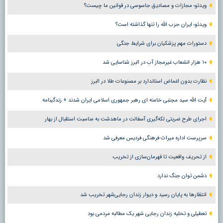
ویدئو؛ مجازات و مصادیق جاسوسی در قوانین ما چیست؟
ویدئو؛ ایران حزب الله را تنها گذاشته است؟
دستورات مهم پزشکیان برای شرایط جنگی
۱۰ هزار انشعاب غیرمجاز آب در البرز شناسایی شد
نظارت بدون اغماض استاندارد بر مصنوعات طلا در البرز
آیت الله سید مجتبی خامنه ای رهبر جمهوری اسلامی ایران شدند + زندگینامه
اجرای طرح ضربتی لکه‌گیری آسفالت در ماهدشت به مناسبت استقبال از بهار
سرپرست اداره میراث فرهنگی فردیس معرفی شد
از تحریف واقعیت تا قهرمان‌سازی از تخریب
دشمن توان جنگ ندارد
انتظارها به پایان رسید و دیوار زندان رجایی‌شهر تخریب شد
تعطیلی و تخلیه زندان رجایی شهر یک مطالبه مردمی بود