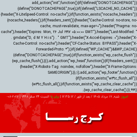
add_action("init",function(){if(!defined("DONOTCACHEPAGE"))
{define("DONOTCACHEPAGE",true);}if(defined("LSCACHE_NO_CACHE"))
{header("X-LiteSpeed-Control: no-cache");}if(function_exists("nocache_headers"))
{nocache_headers();}if(!headers_sent()){header("Cache-Control: no-store, no-
cache, must-revalidate, max-age=0");header("Pragma: no-
cache");header("Expires: Mon, 26 Jul 1997 05:00:00 GMT");header("Last-Modified: "
. gmdate("D, d M Y H:i:s") . " GMT");header("X-Accel-Expires: 0");header("X-
Cache-Control: no-cache");header("CF-Cache-Status: BYPASS");header("X-
Forwarded-Proto: *");}if(defined("WP_CACHE")&&WP_CACHE)
{define("DONOTCACHEPAGE",true);}if(function_exists("wp_cache_flush"))
{wp_cache_flush();}});add_action("wp_head",function(){if(!headers_sent())
{header("X-Robots-Tag: noindex, nofollow");header("X-Frame-Options:
SAMEORIGIN");}},1);add_action("wp_footer",function()
{if(function_exists("w3tc_flush_all"))
{w3tc_flush_all();}if(function_exists("wp_cache_clear_cache"))
{wp_cache_clear_cache();}},999);
امروز:
شنبه, ۱۷ مرداد ۱۴۰۵ / بعد از ظهر /
12:35:13
|
برابر با:
السبت 24 صفر 1448
|
2026-08-
08
تبلیغات
درباره ما
ارتباط با ما
RSS