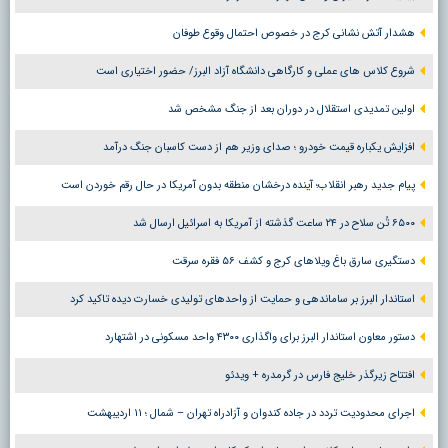
هشدار آتش نشانی کرج در خصوص احتمال وقوع طوفان
شروع کلاس های عملی و کارگاهی دانشگاه آزاد البرز/ حضور اختیاری است
اولین تمدیدی استقلال در دوران بعد از جنگ مشخص شد
افزایش یکباره قیمت خودرو ؛ صدای وزیر هم از دست کاسبان جنگ درآمد
پیام جدید رهبر انقلاب؛ آینده درخشان منطقه بدون آمریکا در حال رقم خوردن است
۶۵۰۰ تُن سلاح در ۲۴ ساعت گذشته از آمریکا به اسرائیل ارسال شد
دستگیری سارق باغ ویلاهای کرج و کشف ۵۶ فقره سرقت
استاندار البرز بر ساماندهی و حمایت از واحدهای تولیدی خسارت دیده تاکید کرد
دستور معاون استاندار البرز برای واگذاری ۴۳۰۰ واحد مسکونی در اشتهارد
افتتاح زیرگذر خلیج فارس در گرمدره + ویدئو
اجرای محدودیت تردد در جاده کندوان و آزادراه تهران – شمال ؛ ١١ اردیبهشت