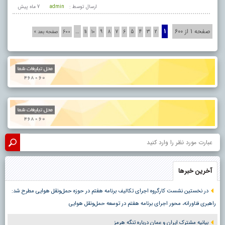
ارسال توسط :
admin
7 ماه پيش
صفحه 1 از 600
1
…
2
3
4
5
6
7
8
9
10
11
600
صفحه بعد »
آخرین خبرها
در نخستین نشست کارگروه اجرای تکالیف برنامه هفتم در حوزه حمل‌ونقل هوایی مطرح شد:
راهبری فناورانه، محور اجرای برنامه هفتم در توسعه حمل‌ونقل هوایی
بیانیه مشترک ایران و عمان درباره تنگه هرمز