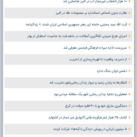
۱۰ هزار انشعاب غیرمجاز آب در البرز شناسایی شد
نظارت بدون اغماض استاندارد بر مصنوعات طلا در البرز
آیت الله سید مجتبی خامنه ای رهبر جمهوری اسلامی ایران شدند + زندگینامه
اجرای طرح ضربتی لکه‌گیری آسفالت در ماهدشت به مناسبت استقبال از بهار
سرپرست اداره میراث فرهنگی فردیس معرفی شد
از تحریف واقعیت تا قهرمان‌سازی از تخریب
دشمن توان جنگ ندارد
انتظارها به پایان رسید و دیوار زندان رجایی‌شهر تخریب شد
تعطیلی و تخلیه زندان رجایی شهر یک مطالبه مردمی بود
دستگیری سارق خودرو با ۴۰ فقره سرقت در کرج
کشف ۲۵ هزار لیتر فرآورده نفتی گازوئیل غیر مجاز در اشتهارد
۵ میلیون ایرانی در پویش «زندگی با آیه‌ها» شرکت کردند