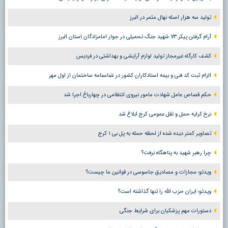
تولید سه هزار اصله نهال مثمر در البرز
آرام گرفتن پیکر ۷۳ شهید جنگ تحمیلی در جوار امامزادگان استان البرز
کشف کارگاه غیرمجاز تولید لوازم آرایشی و بهداشتی در فردیس
الزام ثبت کد فنی و بیمه استادکاران کشور در شناسنامه ساختمان از اول مهر
حکم قصاص عامل شهادت مامور نیروی انتظامی در چهارباغ اجرا شد
نرخ کرایه حمل و نقل عمومی کرج ابلاغ شد
تصاویر کمتر دیده شده از لحظه حمله به پل بی ۱ کرج
چرا رهبر شهید به پناهگاه نرفت؟
ویدئو؛ مجازات و مصادیق جاسوسی در قوانین ما چیست؟
ویدئو؛ ایران حزب الله را تنها گذاشته است؟
دستورات مهم پزشکیان برای شرایط جنگی