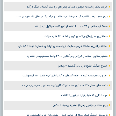
افزایش یکباره قیمت خودرو ؛ صدای وزیر هم از دست کاسبان جنگ درآمد
پیام جدید رهبر انقلاب؛ آینده درخشان منطقه بدون آمریکا در حال رقم خوردن است
۶۵۰۰ تُن سلاح در ۲۴ ساعت گذشته از آمریکا به اسرائیل ارسال شد
دستگیری سارق باغ ویلاهای کرج و کشف ۵۶ فقره سرقت
استاندار البرز بر ساماندهی و حمایت از واحدهای تولیدی خسارت دیده تاکید کرد
دستور معاون استاندار البرز برای واگذاری ۴۳۰۰ واحد مسکونی در اشتهارد
افتتاح زیرگذر خلیج فارس در گرمدره + ویدئو
اجرای محدودیت تردد در جاده کندوان و آزادراه تهران – شمال ؛ ١١ اردیبهشت
دامنه های جعلی؛ کلاهبرداری ساده ای که کاربران حرفه ای را هم فریب می‌دهد
مواد غذایی که هرگز نباید در فریزر گذاشت
پیام معنادار عراقچی پس از سفر به روسیه + عکس
با موبایل اینفوگرافیک حرفه ای تولید کنید + معرفی ابزارها و اپلیکیشن ها