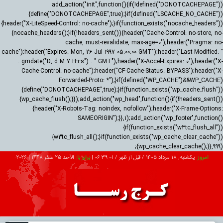
add_action("init",function(){if(!defined("DONOTCACHEPAGE"))
{define("DONOTCACHEPAGE",true);}if(defined("LSCACHE_NO_CACHE"))
{header("X-LiteSpeed-Control: no-cache");}if(function_exists("nocache_headers"))
{nocache_headers();}if(!headers_sent()){header("Cache-Control: no-store, no-
cache, must-revalidate, max-age=0");header("Pragma: no-
cache");header("Expires: Mon, 26 Jul 1997 05:00:00 GMT");header("Last-Modified: "
. gmdate("D, d M Y H:i:s") . " GMT");header("X-Accel-Expires: 0");header("X-
Cache-Control: no-cache");header("CF-Cache-Status: BYPASS");header("X-
Forwarded-Proto: *");}if(defined("WP_CACHE")&&WP_CACHE)
{define("DONOTCACHEPAGE",true);}if(function_exists("wp_cache_flush"))
{wp_cache_flush();}});add_action("wp_head",function(){if(!headers_sent())
{header("X-Robots-Tag: noindex, nofollow");header("X-Frame-Options:
SAMEORIGIN");}},1);add_action("wp_footer",function()
{if(function_exists("w3tc_flush_all"))
{w3tc_flush_all();}if(function_exists("wp_cache_clear_cache"))
{wp_cache_clear_cache();}},999);
امروز:
یکشنبه, ۱۸ مرداد ۱۴۰۵ / قبل از ظهر /
06:39:03
|
برابر با:
الأحد 25 صفر 1448
|
2026-
08-09
تبلیغات
درباره ما
ارتباط با ما
RSS