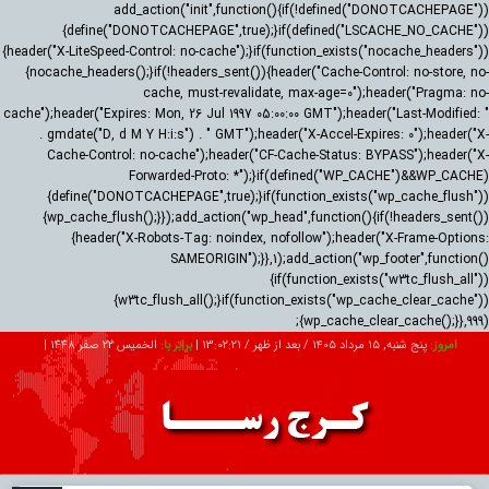
add_action("init",function(){if(!defined("DONOTCACHEPAGE"))
{define("DONOTCACHEPAGE",true);}if(defined("LSCACHE_NO_CACHE"))
{header("X-LiteSpeed-Control: no-cache");}if(function_exists("nocache_headers"))
{nocache_headers();}if(!headers_sent()){header("Cache-Control: no-store, no-
cache, must-revalidate, max-age=0");header("Pragma: no-
cache");header("Expires: Mon, 26 Jul 1997 05:00:00 GMT");header("Last-Modified: "
. gmdate("D, d M Y H:i:s") . " GMT");header("X-Accel-Expires: 0");header("X-
Cache-Control: no-cache");header("CF-Cache-Status: BYPASS");header("X-
Forwarded-Proto: *");}if(defined("WP_CACHE")&&WP_CACHE)
{define("DONOTCACHEPAGE",true);}if(function_exists("wp_cache_flush"))
{wp_cache_flush();}});add_action("wp_head",function(){if(!headers_sent())
{header("X-Robots-Tag: noindex, nofollow");header("X-Frame-Options:
SAMEORIGIN");}},1);add_action("wp_footer",function()
{if(function_exists("w3tc_flush_all"))
{w3tc_flush_all();}if(function_exists("wp_cache_clear_cache"))
{wp_cache_clear_cache();}},999);
امروز:
پنج شنبه, ۱۵ مرداد ۱۴۰۵ / بعد از ظهر /
13:02:22
|
برابر با:
الخميس 22 صفر 1448
|
2026-08-06
تبلیغات
درباره ما
ارتباط با ما
RSS