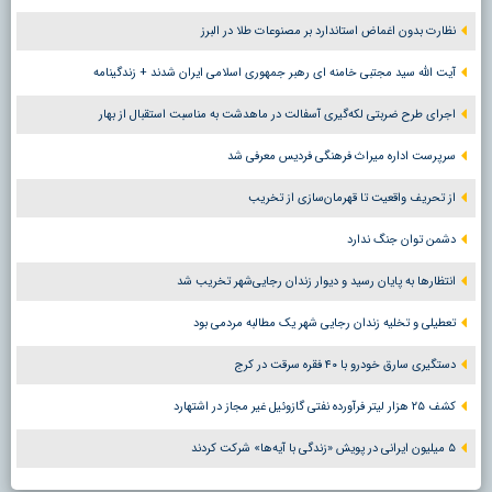
نظارت بدون اغماض استاندارد بر مصنوعات طلا در البرز
آیت الله سید مجتبی خامنه ای رهبر جمهوری اسلامی ایران شدند + زندگینامه
اجرای طرح ضربتی لکه‌گیری آسفالت در ماهدشت به مناسبت استقبال از بهار
سرپرست اداره میراث فرهنگی فردیس معرفی شد
از تحریف واقعیت تا قهرمان‌سازی از تخریب
دشمن توان جنگ ندارد
انتظارها به پایان رسید و دیوار زندان رجایی‌شهر تخریب شد
تعطیلی و تخلیه زندان رجایی شهر یک مطالبه مردمی بود
دستگیری سارق خودرو با ۴۰ فقره سرقت در کرج
کشف ۲۵ هزار لیتر فرآورده نفتی گازوئیل غیر مجاز در اشتهارد
۵ میلیون ایرانی در پویش «زندگی با آیه‌ها» شرکت کردند