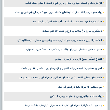
افزایش یکباره قیمت خودرو ؛ صدای وزیر هم از دست کاسبان جنگ درآمد
پیام جدید رهبر انقلاب؛ آینده درخشان منطقه بدون آمریکا در حال رقم خوردن است
۶۵۰۰ تُن سلاح در ۲۴ ساعت گذشته از آمریکا به اسرائیل ارسال شد
دستگیری سارق باغ ویلاهای کرج و کشف ۵۶ فقره سرقت
استاندار البرز بر ساماندهی و حمایت از واحدهای تولیدی خسارت دیده تاکید کرد
دستور معاون استاندار البرز برای واگذاری ۴۳۰۰ واحد مسکونی در اشتهارد
افتتاح زیرگذر خلیج فارس در گرمدره + ویدئو
اجرای محدودیت تردد در جاده کندوان و آزادراه تهران – شمال ؛ ١١ اردیبهشت
دامنه های جعلی؛ کلاهبرداری ساده ای که کاربران حرفه ای را هم فریب می‌دهد
مواد غذایی که هرگز نباید در فریزر گذاشت
پیام معنادار عراقچی پس از سفر به روسیه + عکس
با موبایل اینفوگرافیک حرفه ای تولید کنید + معرفی ابزارها و اپلیکیشن ها