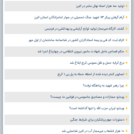
تولید سه هزار اصله نهال مثمر در البرز
آرام گرفتن پیکر ۷۳ شهید جنگ تحمیلی در جوار امامزادگان استان البرز
کشف کارگاه غیرمجاز تولید لوازم آرایشی و بهداشتی در فردیس
الزام ثبت کد فنی و بیمه استادکاران کشور در شناسنامه ساختمان از اول مهر
حکم قصاص عامل شهادت مامور نیروی انتظامی در چهارباغ اجرا شد
نرخ کرایه حمل و نقل عمومی کرج ابلاغ شد
تصاویر کمتر دیده شده از لحظه حمله به پل بی ۱ کرج
چرا رهبر شهید به پناهگاه نرفت؟
ویدئو؛ مجازات و مصادیق جاسوسی در قوانین ما چیست؟
ویدئو؛ ایران حزب الله را تنها گذاشته است؟
دستورات مهم پزشکیان برای شرایط جنگی
۱۰ هزار انشعاب غیرمجاز آب در البرز شناسایی شد