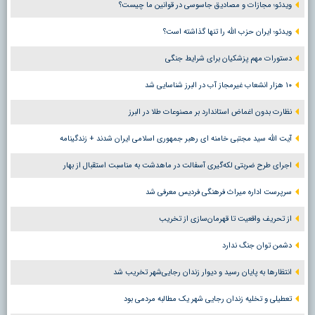
ویدئو؛ مجازات و مصادیق جاسوسی در قوانین ما چیست؟
ویدئو؛ ایران حزب الله را تنها گذاشته است؟
دستورات مهم پزشکیان برای شرایط جنگی
۱۰ هزار انشعاب غیرمجاز آب در البرز شناسایی شد
نظارت بدون اغماض استاندارد بر مصنوعات طلا در البرز
آیت الله سید مجتبی خامنه ای رهبر جمهوری اسلامی ایران شدند + زندگینامه
اجرای طرح ضربتی لکه‌گیری آسفالت در ماهدشت به مناسبت استقبال از بهار
سرپرست اداره میراث فرهنگی فردیس معرفی شد
از تحریف واقعیت تا قهرمان‌سازی از تخریب
دشمن توان جنگ ندارد
انتظارها به پایان رسید و دیوار زندان رجایی‌شهر تخریب شد
تعطیلی و تخلیه زندان رجایی شهر یک مطالبه مردمی بود