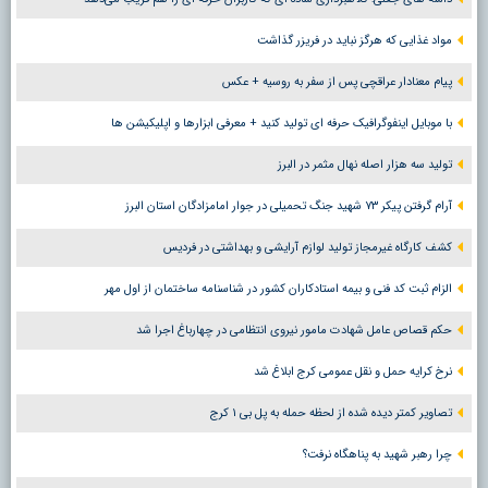
مواد غذایی که هرگز نباید در فریزر گذاشت
پیام معنادار عراقچی پس از سفر به روسیه + عکس
با موبایل اینفوگرافیک حرفه ای تولید کنید + معرفی ابزارها و اپلیکیشن ها
تولید سه هزار اصله نهال مثمر در البرز
آرام گرفتن پیکر ۷۳ شهید جنگ تحمیلی در جوار امامزادگان استان البرز
کشف کارگاه غیرمجاز تولید لوازم آرایشی و بهداشتی در فردیس
الزام ثبت کد فنی و بیمه استادکاران کشور در شناسنامه ساختمان از اول مهر
حکم قصاص عامل شهادت مامور نیروی انتظامی در چهارباغ اجرا شد
نرخ کرایه حمل و نقل عمومی کرج ابلاغ شد
تصاویر کمتر دیده شده از لحظه حمله به پل بی ۱ کرج
چرا رهبر شهید به پناهگاه نرفت؟