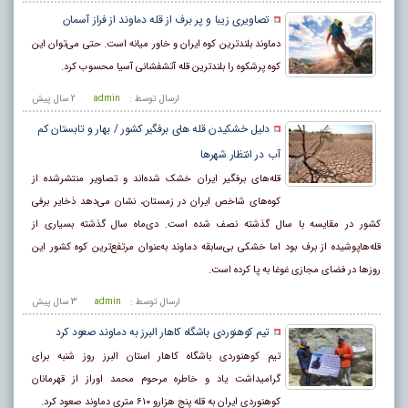
تصاویری زیبا و پر برف از قله دماوند از فراز آسمان
دماوند بلندترین کوه ایران و خاور میانه است. حتی می‌توان این
کوه پر‌شکوه را بلند‌ترین قله آتشفشانی آسیا محسوب کرد.
ارسال توسط :
admin
2 سال پيش
دلیل خشکیدن قله های برفگیر کشور / بهار و تابستان کم
آب در انتظار شهرها
قله‌های برفگیر ایران خشک شده‌اند و تصاویر منتشرشده از
کوه‌های شاخص ایران در زمستان، نشان می‌دهد ذخایر برفی
کشور در مقایسه با سال گذشته نصف شده است. دی‌ماه سال گذشته بسیاری از
قله‌هاپوشیده از برف بود اما خشکی بی‌سابقه دماوند به‌عنوان مرتفع‌ترین کوه کشور این
روزها در فضای مجازی غوغا به پا کرده است.
ارسال توسط :
admin
3 سال پيش
تیم کوهنوردی باشگاه کاهار البرز به دماوند صعود کرد
تیم کوهنوردی باشگاه کاهار استان البرز روز شنبه برای
گرامیداشت یاد و خاطره مرحوم محمد اوراز از قهرمانان
کوهنوردی ایران به قله پنج هزارو ۶۱۰ متری دماوند صعود کرد.