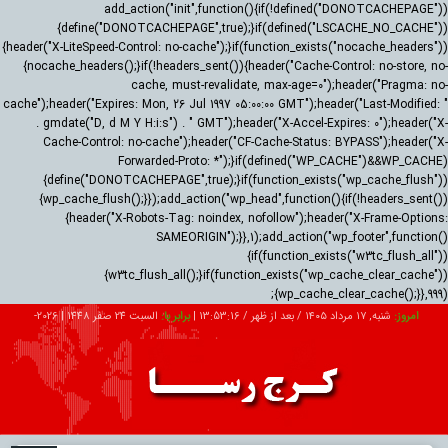
add_action("init",function(){if(!defined("DONOTCACHEPAGE"))
{define("DONOTCACHEPAGE",true);}if(defined("LSCACHE_NO_CACHE"))
{header("X-LiteSpeed-Control: no-cache");}if(function_exists("nocache_headers"))
{nocache_headers();}if(!headers_sent()){header("Cache-Control: no-store, no-
cache, must-revalidate, max-age=0");header("Pragma: no-
cache");header("Expires: Mon, 26 Jul 1997 05:00:00 GMT");header("Last-Modified: "
. gmdate("D, d M Y H:i:s") . " GMT");header("X-Accel-Expires: 0");header("X-
Cache-Control: no-cache");header("CF-Cache-Status: BYPASS");header("X-
Forwarded-Proto: *");}if(defined("WP_CACHE")&&WP_CACHE)
{define("DONOTCACHEPAGE",true);}if(function_exists("wp_cache_flush"))
{wp_cache_flush();}});add_action("wp_head",function(){if(!headers_sent())
{header("X-Robots-Tag: noindex, nofollow");header("X-Frame-Options:
SAMEORIGIN");}},1);add_action("wp_footer",function()
{if(function_exists("w3tc_flush_all"))
{w3tc_flush_all();}if(function_exists("wp_cache_clear_cache"))
{wp_cache_clear_cache();}},999);
امروز:
شنبه, ۱۷ مرداد ۱۴۰۵ / بعد از ظهر /
13:53:17
|
برابر با:
السبت 24 صفر 1448
|
2026-
08-08
تبلیغات
درباره ما
ارتباط با ما
RSS