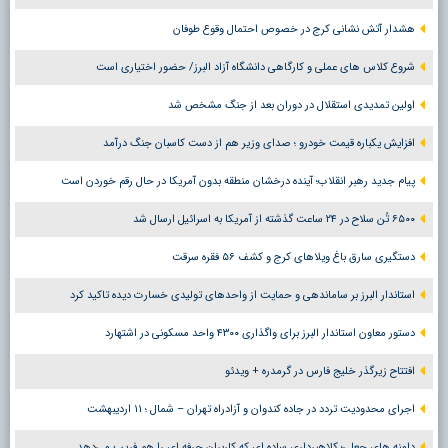
هشدار آتش نشانی کرج در خصوص احتمال وقوع طوفان
شروع کلاس های عملی و کارگاهی دانشگاه آزاد البرز/ حضور اختیاری است
اولین تمدیدی استقلال در دوران بعد از جنگ مشخص شد
افزایش یکباره قیمت خودرو ؛ صدای وزیر هم از دست کاسبان جنگ درآمد
پیام جدید رهبر انقلاب؛ آینده درخشان منطقه بدون آمریکا در حال رقم خوردن است
۶۵۰۰ تُن سلاح در ۲۴ ساعت گذشته از آمریکا به اسرائیل ارسال شد
دستگیری سارق باغ ویلاهای کرج و کشف ۵۶ فقره سرقت
استاندار البرز بر ساماندهی و حمایت از واحدهای تولیدی خسارت دیده تاکید کرد
دستور معاون استاندار البرز برای واگذاری ۴۳۰۰ واحد مسکونی در اشتهارد
افتتاح زیرگذر خلیج فارس در گرمدره + ویدئو
اجرای محدودیت تردد در جاده کندوان و آزادراه تهران – شمال ؛ ١١ اردیبهشت
دامنه های جعلی؛ کلاهبرداری ساده ای که کاربران حرفه ای را هم فریب می‌دهد