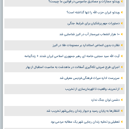
ویدئو؛ مجازات و مصادیق جاسوسی در قوانین ما چیست؟
ویدئو؛ ایران حزب الله را تنها گذاشته است؟
دستورات مهم پزشکیان برای شرایط جنگی
۱۰ هزار انشعاب غیرمجاز آب در البرز شناسایی شد
نظارت بدون اغماض استاندارد بر مصنوعات طلا در البرز
آیت الله سید مجتبی خامنه ای رهبر جمهوری اسلامی ایران شدند + زندگینامه
اجرای طرح ضربتی لکه‌گیری آسفالت در ماهدشت به مناسبت استقبال از بهار
سرپرست اداره میراث فرهنگی فردیس معرفی شد
از تحریف واقعیت تا قهرمان‌سازی از تخریب
دشمن توان جنگ ندارد
انتظارها به پایان رسید و دیوار زندان رجایی‌شهر تخریب شد
تعطیلی و تخلیه زندان رجایی شهر یک مطالبه مردمی بود