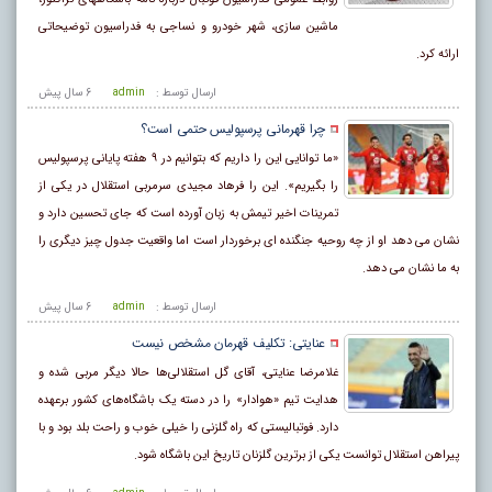
ماشین سازی، شهر خودرو و نساجی به فدراسیون توضیحاتی
ارائه کرد.
ارسال توسط :
admin
6 سال پيش
چرا قهرمانی پرسپولیس حتمی است؟
«ما توانایی این را داریم که بتوانیم در ۹ هفته پایانی پرسپولیس
را بگیریم». این را فرهاد مجیدی سرمربی استقلال در یکی از
تمرینات اخیر تیمش به زبان آورده است که جای تحسین دارد و
نشان می دهد او از چه روحیه جنگنده ای برخوردار است اما واقعیت جدول چیز دیگری را
به ما نشان می دهد.
ارسال توسط :
admin
6 سال پيش
عنایتی: تکلیف قهرمان مشخص نیست
غلامرضا عنایتی، آقای گل استقلالی‌ها حالا دیگر مربی شده و
هدایت تیم «هوادار» را در دسته یک باشگاه‌های کشور برعهده
دارد. فوتبالیستی که راه گلزنی را خیلی خوب و راحت بلد بود و با
پیراهن استقلال توانست یکی از برترین گلزنان تاریخ این باشگاه شود.