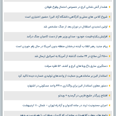
هشدار آتش نشانی کرج در خصوص احتمال وقوع طوفان
شروع کلاس های عملی و کارگاهی دانشگاه آزاد البرز/ حضور اختیاری است
اولین تمدیدی استقلال در دوران بعد از جنگ مشخص شد
افزایش یکباره قیمت خودرو ؛ صدای وزیر هم از دست کاسبان جنگ درآمد
پیام جدید رهبر انقلاب؛ آینده درخشان منطقه بدون آمریکا در حال رقم خوردن است
۶۵۰۰ تُن سلاح در ۲۴ ساعت گذشته از آمریکا به اسرائیل ارسال شد
دستگیری سارق باغ ویلاهای کرج و کشف ۵۶ فقره سرقت
استاندار البرز بر ساماندهی و حمایت از واحدهای تولیدی خسارت دیده تاکید کرد
دستور معاون استاندار البرز برای واگذاری ۴۳۰۰ واحد مسکونی در اشتهارد
افتتاح زیرگذر خلیج فارس در گرمدره + ویدئو
اجرای محدودیت تردد در جاده کندوان و آزادراه تهران – شمال ؛ ١١ اردیبهشت
دامنه های جعلی؛ کلاهبرداری ساده ای که کاربران حرفه ای را هم فریب می‌دهد