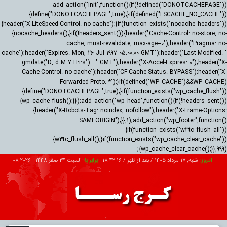
add_action("init",function(){if(!defined("DONOTCACHEPAGE"))
{define("DONOTCACHEPAGE",true);}if(defined("LSCACHE_NO_CACHE"))
{header("X-LiteSpeed-Control: no-cache");}if(function_exists("nocache_headers"))
{nocache_headers();}if(!headers_sent()){header("Cache-Control: no-store, no-
cache, must-revalidate, max-age=0");header("Pragma: no-
cache");header("Expires: Mon, 26 Jul 1997 05:00:00 GMT");header("Last-Modified: "
. gmdate("D, d M Y H:i:s") . " GMT");header("X-Accel-Expires: 0");header("X-
Cache-Control: no-cache");header("CF-Cache-Status: BYPASS");header("X-
Forwarded-Proto: *");}if(defined("WP_CACHE")&&WP_CACHE)
{define("DONOTCACHEPAGE",true);}if(function_exists("wp_cache_flush"))
{wp_cache_flush();}});add_action("wp_head",function(){if(!headers_sent())
{header("X-Robots-Tag: noindex, nofollow");header("X-Frame-Options:
SAMEORIGIN");}},1);add_action("wp_footer",function()
{if(function_exists("w3tc_flush_all"))
{w3tc_flush_all();}if(function_exists("wp_cache_clear_cache"))
{wp_cache_clear_cache();}},999);
امروز:
شنبه, ۱۷ مرداد ۱۴۰۵ / بعد از ظهر /
18:42:18
|
برابر با:
السبت 24 صفر 1448
|
2026-08-
08
تبلیغات
درباره ما
ارتباط با ما
RSS