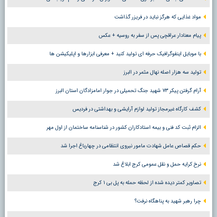
مواد غذایی که هرگز نباید در فریزر گذاشت
پیام معنادار عراقچی پس از سفر به روسیه + عکس
با موبایل اینفوگرافیک حرفه ای تولید کنید + معرفی ابزارها و اپلیکیشن ها
تولید سه هزار اصله نهال مثمر در البرز
آرام گرفتن پیکر ۷۳ شهید جنگ تحمیلی در جوار امامزادگان استان البرز
کشف کارگاه غیرمجاز تولید لوازم آرایشی و بهداشتی در فردیس
الزام ثبت کد فنی و بیمه استادکاران کشور در شناسنامه ساختمان از اول مهر
حکم قصاص عامل شهادت مامور نیروی انتظامی در چهارباغ اجرا شد
نرخ کرایه حمل و نقل عمومی کرج ابلاغ شد
تصاویر کمتر دیده شده از لحظه حمله به پل بی ۱ کرج
چرا رهبر شهید به پناهگاه نرفت؟