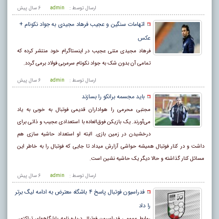
ارسال توسط :
admin
6 سال پيش
اتهامات سنگین و عجیب فرهاد مجیدی به جواد نکونام +
عکس
فرهاد مجیدی متنی عجیب در اینستاگرام خود منتشر کرده که
تمامی آن بدون شک به جواد نکونام سرمربی فولاد برمی گردد.
ارسال توسط :
admin
6 سال پيش
باید مجسمه برانکو را بسازند
مجتبی محرمی را هواداران قدیمی فوتبال به خوبی به یاد
می‌آورند. یک بازیکن فوق‌العاده با استعدادی عجیب و ذاتی برای
درخشیدن در زمین بازی. البته او استعداد حاشیه‌ سازی هم
داشت و در کنار فوتبال همیشه حواشی آزارش میداد تا جایی که فوتبال را به خاطر این
مسائل کنار گذاشته و حالا دیگر یک حاشیه‌ نشین است.
ارسال توسط :
admin
6 سال پيش
فدراسیون فوتبال پاسخ ۴ باشگاه معترض به ادامه لیگ برتر
را داد
روابط عمومی فدراسیون فوتبال درباره نامه باشگاههای تراکتور،