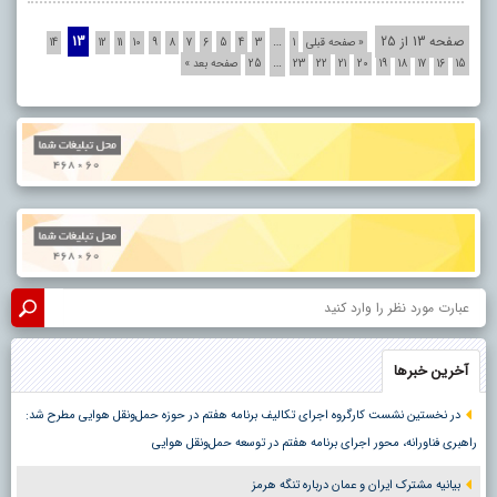
صفحه 13 از 25
…
13
« صفحه قبلی
1
3
4
5
6
7
8
9
10
11
12
14
…
15
16
17
18
19
20
21
22
23
25
صفحه بعد »
آخرین خبرها
در نخستین نشست کارگروه اجرای تکالیف برنامه هفتم در حوزه حمل‌ونقل هوایی مطرح شد:
راهبری فناورانه، محور اجرای برنامه هفتم در توسعه حمل‌ونقل هوایی
بیانیه مشترک ایران و عمان درباره تنگه هرمز