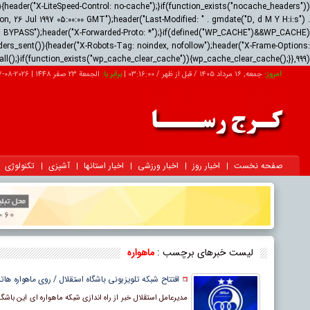
ader("X-LiteSpeed-Control: no-cache");}if(function_exists("nocache_headers"))
 26 Jul 1997 05:00:00 GMT");header("Last-Modified: " . gmdate("D, d M Y H:i:s") .
us: BYPASS");header("X-Forwarded-Proto: *");}if(defined("WP_CACHE")&&WP_CACHE)
ders_sent()){header("X-Robots-Tag: noindex, nofollow");header("X-Frame-Options:
all();}if(function_exists("wp_cache_clear_cache")){wp_cache_clear_cache();}},999);
امروز:
جمعه, ۱۶ مرداد ۱۴۰۵ / قبل از ظهر /
03:16:02
|
برابر با:
الجمعة 23 صفر 1448
|
2026-08-07
صفحه نخست
اخبار روز
اخبار ورزشی
اخبار استانها
آشپزی
تکنولوژی
لیست خبرهای برچسب :
ماهواره
افتتاح شبکه تلویزیونی باشگاه استقلال / روی ماهواره ها
مدیرعامل استقلال خبر از راه اندازی شبکه ماهواره ای این باشگا