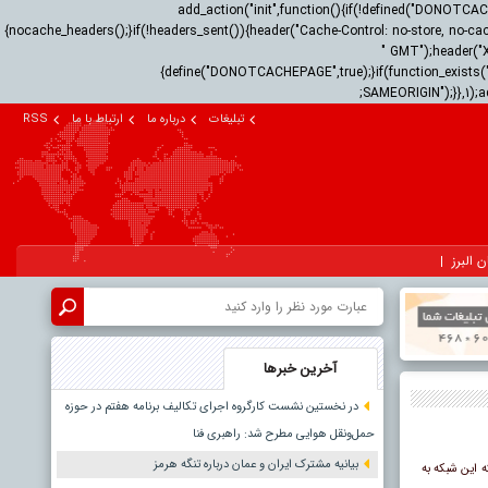
add_action("init",function(){if(!defined("DONOTC
{nocache_headers();}if(!headers_sent()){header("Cache-Control: no-store, no-cac
" GMT");header("
{define("DONOTCACHEPAGE",true);}if(function_exists("
SAMEORIGIN");}},1);a
تبلیغات
درباره ما
ارتباط با ما
RSS
ن البرز
آخرین خبرها
در نخستین نشست کارگروه اجرای تکالیف برنامه هفتم در حوزه
حمل‌ونقل هوایی مطرح شد: راهبری فنا
بیانیه مشترک ایران و عمان درباره تنگه هرمز
ه این شبکه به