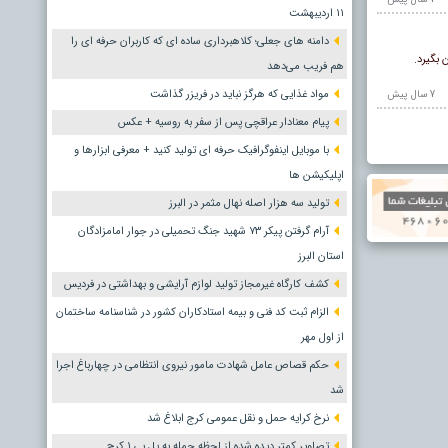
١١ اردیبهشت
دامنه های جعلی؛ کلاهبرداری ساده ای که کاربران حرفه ای را
 بگیرد.
هم فریب می‌دهد
مواد غذایی که هرگز نباید در فریزر گذاشت
7 سال پيش
پیام معنادار عراقچی پس از سفر به روسیه + عکس
با موبایل اینفوگرافیک حرفه ای تولید کنید + معرفی ابزارها و
اپلیکیشن ها
تولید سه هزار اصله نهال مثمر در البرز
آرام گرفتن پیکر ۷۳ شهید جنگ تحمیلی در جوار امامزادگان
استان البرز
کشف کارگاه غیرمجاز تولید لوازم آرایشی و بهداشتی در فردیس
الزام ثبت کد فنی و بیمه استادکاران کشور در شناسنامه ساختمان
از اول مهر
حکم قصاص عامل شهادت مامور نیروی انتظامی در چهارباغ اجرا
شد
نرخ کرایه حمل و نقل عمومی کرج ابلاغ شد
تصاویر کمتر دیده شده از لحظه حمله به پل بی ۱ کرج