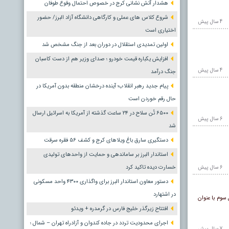
هشدار آتش نشانی کرج در خصوص احتمال وقوع طوفان
شروع کلاس های عملی و کارگاهی دانشگاه آزاد البرز/ حضور
4 سال پيش
اختیاری است
اولین تمدیدی استقلال در دوران بعد از جنگ مشخص شد
افزایش یکباره قیمت خودرو ؛ صدای وزیر هم از دست کاسبان
4 سال پيش
جنگ درآمد
پیام جدید رهبر انقلاب؛ آینده درخشان منطقه بدون آمریکا در
حال رقم خوردن است
۶۵۰۰ تُن سلاح در ۲۴ ساعت گذشته از آمریکا به اسرائیل ارسال
6 سال پيش
شد
دستگیری سارق باغ ویلاهای کرج و کشف ۵۶ فقره سرقت
استاندار البرز بر ساماندهی و حمایت از واحدهای تولیدی
خسارت دیده تاکید کرد
6 سال پيش
دستور معاون استاندار البرز برای واگذاری ۴۳۰۰ واحد مسکونی
در اشتهارد
ی ماهواره بر نسل سوم با عنوان
افتتاح زیرگذر خلیج فارس در گرمدره + ویدئو
اجرای محدودیت تردد در جاده کندوان و آزادراه تهران – شمال ؛
7 سال پيش