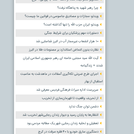
چرا رهبر شهید به پناهگاه نرفت؟
ویدئو؛ مجازات و مصادیق جاسوسی در قوانین ما چیست؟
ویدئو؛ ایران حزب الله را تنها گذاشته است؟
دستورات مهم پزشکیان برای شرایط جنگی
۱۰ هزار انشعاب غیرمجاز آب در البرز شناسایی شد
نظارت بدون اغماض استاندارد بر مصنوعات طلا در البرز
آیت الله سید مجتبی خامنه ای رهبر جمهوری اسلامی ایران
شدند + زندگینامه
اجرای طرح ضربتی لکه‌گیری آسفالت در ماهدشت به مناسبت
استقبال از بهار
سرپرست اداره میراث فرهنگی فردیس معرفی شد
از تحریف واقعیت تا قهرمان‌سازی از تخریب
دشمن توان جنگ ندارد
انتظارها به پایان رسید و دیوار زندان رجایی‌شهر تخریب شد
تعطیلی و تخلیه زندان رجایی شهر یک مطالبه مردمی بود
دستگیری سارق خودرو با ۴۰ فقره سرقت در کرج