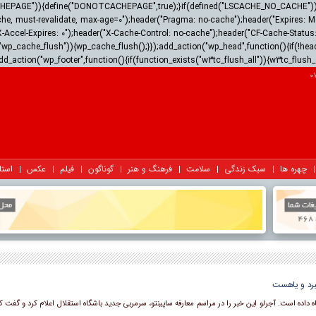
ACHEPAGE")){define("DONOTCACHEPAGE",true);}if(defined("LSCACHE_NO_CACHE")){he
he, must-revalidate, max-age=0");header("Pragma: no-cache");header("Expires: Mon,
X-Accel-Expires: 0");header("X-Cache-Control: no-cache");header("CF-Cache-Stat
wp_cache_flush")){wp_cache_flush();}});add_action("wp_head",function(){if(!hea
dd_action("wp_footer",function(){if(function_exists("w3tc_flush_all")){w3tc_flush_
چهره ها
سبک زندگی
سلامت
فرهنگ و هنر
گوناگون
فیلم
عکس
استا
تبرد و یاهست
ه داده است. آجرلو این خبر را در مراسم معارفه ساپینتو، سرمربی جدید باشگاه استقلال اعلام کرد و گفت ک