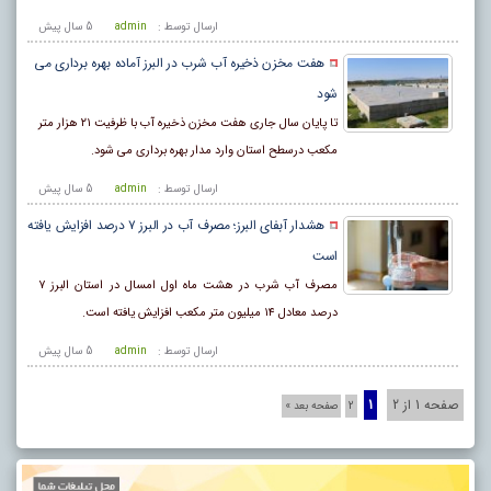
ارسال توسط :
admin
5 سال پيش
هفت مخزن ذخیره آب شرب در البرز آماده بهره برداری می
شود
تا پایان سال جاری هفت مخزن ذخیره آب با ظرفیت ۲۱ هزار متر
مکعب درسطح استان وارد مدار بهره برداری می شود.
ارسال توسط :
admin
5 سال پيش
هشدار آبفای البرز؛ مصرف آب در البرز ۷ درصد افزایش یافته
است
مصرف آب شرب در هشت ماه اول امسال در استان البرز ۷
درصد معادل ۱۴ میلیون متر مکعب افزایش یافته است.
ارسال توسط :
admin
5 سال پيش
صفحه 1 از 2
1
2
صفحه بعد »