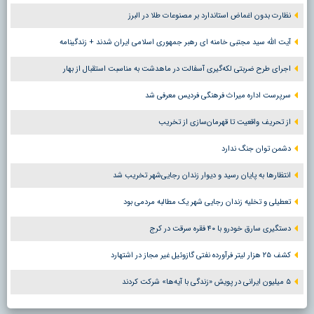
نظارت بدون اغماض استاندارد بر مصنوعات طلا در البرز
آیت الله سید مجتبی خامنه ای رهبر جمهوری اسلامی ایران شدند + زندگینامه
اجرای طرح ضربتی لکه‌گیری آسفالت در ماهدشت به مناسبت استقبال از بهار
سرپرست اداره میراث فرهنگی فردیس معرفی شد
از تحریف واقعیت تا قهرمان‌سازی از تخریب
دشمن توان جنگ ندارد
انتظارها به پایان رسید و دیوار زندان رجایی‌شهر تخریب شد
تعطیلی و تخلیه زندان رجایی شهر یک مطالبه مردمی بود
دستگیری سارق خودرو با ۴۰ فقره سرقت در کرج
کشف ۲۵ هزار لیتر فرآورده نفتی گازوئیل غیر مجاز در اشتهارد
۵ میلیون ایرانی در پویش «زندگی با آیه‌ها» شرکت کردند