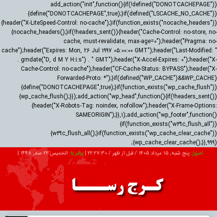
add_action("init",function(){if(!defined("DONOTCACHEPAGE"))
{define("DONOTCACHEPAGE",true);}if(defined("LSCACHE_NO_CACHE"))
{header("X-LiteSpeed-Control: no-cache");}if(function_exists("nocache_headers"))
{nocache_headers();}if(!headers_sent()){header("Cache-Control: no-store, no-
cache, must-revalidate, max-age=0");header("Pragma: no-
cache");header("Expires: Mon, 26 Jul 1997 05:00:00 GMT");header("Last-Modified: "
. gmdate("D, d M Y H:i:s") . " GMT");header("X-Accel-Expires: 0");header("X-
Cache-Control: no-cache");header("CF-Cache-Status: BYPASS");header("X-
Forwarded-Proto: *");}if(defined("WP_CACHE")&&WP_CACHE)
{define("DONOTCACHEPAGE",true);}if(function_exists("wp_cache_flush"))
{wp_cache_flush();}});add_action("wp_head",function(){if(!headers_sent())
{header("X-Robots-Tag: noindex, nofollow");header("X-Frame-Options:
SAMEORIGIN");}},1);add_action("wp_footer",function()
{if(function_exists("w3tc_flush_all"))
{w3tc_flush_all();}if(function_exists("wp_cache_clear_cache"))
{wp_cache_clear_cache();}},999);
امروز:
پنج شنبه, ۱۵ مرداد ۱۴۰۵ / قبل از ظهر /
22:27:31
|
برابر با:
الخميس 22 صفر 1448
|
2026-08-06
تبلیغات
درباره ما
ارتباط با ما
RSS