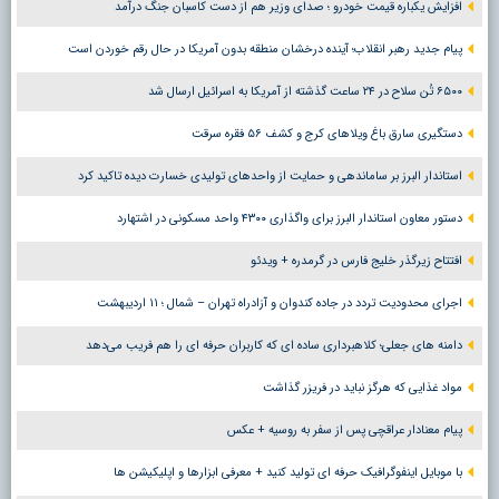
افزایش یکباره قیمت خودرو ؛ صدای وزیر هم از دست کاسبان جنگ درآمد
پیام جدید رهبر انقلاب؛ آینده درخشان منطقه بدون آمریکا در حال رقم خوردن است
۶۵۰۰ تُن سلاح در ۲۴ ساعت گذشته از آمریکا به اسرائیل ارسال شد
دستگیری سارق باغ ویلاهای کرج و کشف ۵۶ فقره سرقت
استاندار البرز بر ساماندهی و حمایت از واحدهای تولیدی خسارت دیده تاکید کرد
دستور معاون استاندار البرز برای واگذاری ۴۳۰۰ واحد مسکونی در اشتهارد
افتتاح زیرگذر خلیج فارس در گرمدره + ویدئو
اجرای محدودیت تردد در جاده کندوان و آزادراه تهران – شمال ؛ ١١ اردیبهشت
دامنه های جعلی؛ کلاهبرداری ساده ای که کاربران حرفه ای را هم فریب می‌دهد
مواد غذایی که هرگز نباید در فریزر گذاشت
پیام معنادار عراقچی پس از سفر به روسیه + عکس
با موبایل اینفوگرافیک حرفه ای تولید کنید + معرفی ابزارها و اپلیکیشن ها