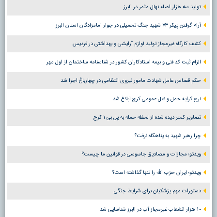
تولید سه هزار اصله نهال مثمر در البرز
آرام گرفتن پیکر ۷۳ شهید جنگ تحمیلی در جوار امامزادگان استان البرز
کشف کارگاه غیرمجاز تولید لوازم آرایشی و بهداشتی در فردیس
الزام ثبت کد فنی و بیمه استادکاران کشور در شناسنامه ساختمان از اول مهر
حکم قصاص عامل شهادت مامور نیروی انتظامی در چهارباغ اجرا شد
نرخ کرایه حمل و نقل عمومی کرج ابلاغ شد
تصاویر کمتر دیده شده از لحظه حمله به پل بی ۱ کرج
چرا رهبر شهید به پناهگاه نرفت؟
ویدئو؛ مجازات و مصادیق جاسوسی در قوانین ما چیست؟
ویدئو؛ ایران حزب الله را تنها گذاشته است؟
دستورات مهم پزشکیان برای شرایط جنگی
۱۰ هزار انشعاب غیرمجاز آب در البرز شناسایی شد