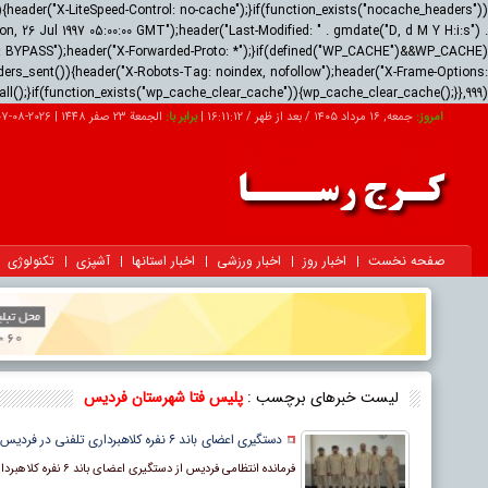
ader("X-LiteSpeed-Control: no-cache");}if(function_exists("nocache_headers"))
 26 Jul 1997 05:00:00 GMT");header("Last-Modified: " . gmdate("D, d M Y H:i:s") .
us: BYPASS");header("X-Forwarded-Proto: *");}if(defined("WP_CACHE")&&WP_CACHE)
ders_sent()){header("X-Robots-Tag: noindex, nofollow");header("X-Frame-Options:
all();}if(function_exists("wp_cache_clear_cache")){wp_cache_clear_cache();}},999);
امروز:
جمعه, ۱۶ مرداد ۱۴۰۵ / بعد از ظهر /
16:11:12
|
برابر با:
الجمعة 23 صفر 1448
|
2026-08-07
صفحه نخست
اخبار روز
اخبار ورزشی
اخبار استانها
آشپزی
تکنولوژی
لیست خبرهای برچسب :
پلیس فتا شهرستان فردیس
دستگیری اعضای باند ۶ نفره کلاهبرداری تلفنی در فردیس
فرمانده انتظامی فردیس از دستگیری اعضای باند ۶ نفره کلاهبرداری تلفنی در این شهرستان خبر داد.