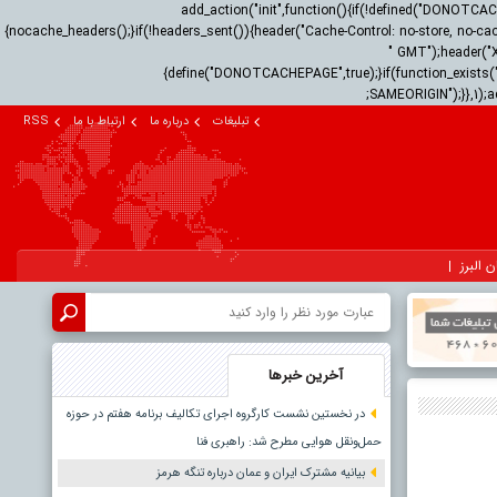
add_action("init",function(){if(!defined("DONOTC
{nocache_headers();}if(!headers_sent()){header("Cache-Control: no-store, no-cac
" GMT");header("
{define("DONOTCACHEPAGE",true);}if(function_exists("
SAMEORIGIN");}},1);a
تبلیغات
درباره ما
ارتباط با ما
RSS
ن البرز
آخرین خبرها
در نخستین نشست کارگروه اجرای تکالیف برنامه هفتم در حوزه
حمل‌ونقل هوایی مطرح شد: راهبری فنا
بیانیه مشترک ایران و عمان درباره تنگه هرمز