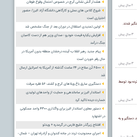
هشدار آتش نشانی کرج در خصوص احتمال وقوع طوفان
2 سال پيش
شروع کلاس های عملی و کارگاهی دانشگاه آزاد البرز/ حضور
اختیاری است
اولین تمدیدی استقلال در دوران بعد از جنگ مشخص شد
3 سال پيش
افزایش یکباره قیمت خودرو ؛ صدای وزیر هم از دست کاسبان
جنگ درآمد
پیام جدید رهبر انقلاب؛ آینده درخشان منطقه بدون آمریکا در
حال رقم خوردن است
3 سال پيش
۶۵۰۰ تُن سلاح در ۲۴ ساعت گذشته از آمریکا به اسرائیل ارسال
شد
رده بود توسط
دستگیری سارق باغ ویلاهای کرج و کشف ۵۶ فقره سرقت
استاندار البرز بر ساماندهی و حمایت از واحدهای تولیدی
خسارت دیده تاکید کرد
4 سال پيش
دستور معاون استاندار البرز برای واگذاری ۴۳۰۰ واحد مسکونی
در اشتهارد
 دستگیر و به
افتتاح زیرگذر خلیج فارس در گرمدره + ویدئو
اجرای محدودیت تردد در جاده کندوان و آزادراه تهران – شمال ؛
5 سال پيش