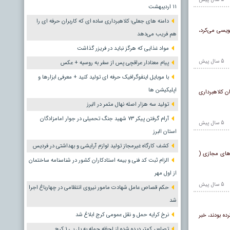
١١ اردیبهشت
دامنه های جعلی؛ کلاهبرداری ساده ای که کاربران حرفه ای را
ویسی می‌کرد،
هم فریب می‌دهد
مواد غذایی که هرگز نباید در فریزر گذاشت
5 سال پيش
پیام معنادار عراقچی پس از سفر به روسیه + عکس
با موبایل اینفوگرافیک حرفه ای تولید کنید + معرفی ابزارها و
اپلیکیشن ها
سترده در فضای مجازی حدود ۲۰ میلیارد ریال از شهروندان کلاهبرداری
تولید سه هزار اصله نهال مثمر در البرز
آرام گرفتن پیکر ۷۳ شهید جنگ تحمیلی در جوار امامزادگان
5 سال پيش
استان البرز
کشف کارگاه غیرمجاز تولید لوازم آرایشی و بهداشتی در فردیس
 های مجازی (
الزام ثبت کد فنی و بیمه استادکاران کشور در شناسنامه ساختمان
از اول مهر
5 سال پيش
حکم قصاص عامل شهادت مامور نیروی انتظامی در چهارباغ اجرا
شد
نرخ کرایه حمل و نقل عمومی کرج ابلاغ شد
سطح کشور و در پوشش میوه فروشی اقدام به ۲۰ میلیارد ریال کلاهبرداری از ۲ هزار نفر کرده بودند، خبر
تصاویر کمتر دیده شده از لحظه حمله به پل بی ۱ کرج