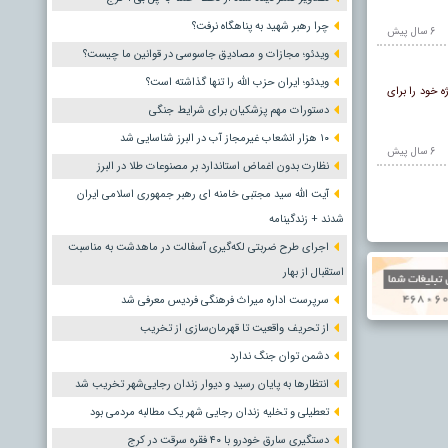
چرا رهبر شهید به پناهگاه نرفت؟
6 سال پيش
ویدئو؛ مجازات و مصادیق جاسوسی در قوانین ما چیست؟
ویدئو؛ ایران حزب الله را تنها گذاشته است؟
خود را برای
دستورات مهم پزشکیان برای شرایط جنگی
۱۰ هزار انشعاب غیرمجاز آب در البرز شناسایی شد
6 سال پيش
نظارت بدون اغماض استاندارد بر مصنوعات طلا در البرز
آیت الله سید مجتبی خامنه ای رهبر جمهوری اسلامی ایران
شدند + زندگینامه
اجرای طرح ضربتی لکه‌گیری آسفالت در ماهدشت به مناسبت
استقبال از بهار
سرپرست اداره میراث فرهنگی فردیس معرفی شد
از تحریف واقعیت تا قهرمان‌سازی از تخریب
دشمن توان جنگ ندارد
انتظارها به پایان رسید و دیوار زندان رجایی‌شهر تخریب شد
تعطیلی و تخلیه زندان رجایی شهر یک مطالبه مردمی بود
دستگیری سارق خودرو با ۴۰ فقره سرقت در کرج