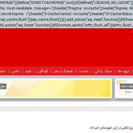
ACHEPAGE")){define("DONOTCACHEPAGE",true);}if(defined("LSCACHE_NO_CACHE")){he
he, must-revalidate, max-age=0");header("Pragma: no-cache");header("Expires: Mon,
X-Accel-Expires: 0");header("X-Cache-Control: no-cache");header("CF-Cache-Stat
wp_cache_flush")){wp_cache_flush();}});add_action("wp_head",function(){if(!hea
dd_action("wp_footer",function(){if(function_exists("w3tc_flush_all")){w3tc_flush_
چهره ها
سبک زندگی
سلامت
فرهنگ و هنر
گوناگون
فیلم
عکس
استا