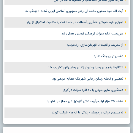
آیت الله سید مجتبی خامنه ای رهبر جمهوری اسلامی ایران شدند + زندگینامه
اجرای طرح ضربتی لکه‌گیری آسفالت در ماهدشت به مناسبت استقبال از بهار
سرپرست اداره میراث فرهنگی فردیس معرفی شد
از تحریف واقعیت تا قهرمان‌سازی از تخریب
دشمن توان جنگ ندارد
انتظارها به پایان رسید و دیوار زندان رجایی‌شهر تخریب شد
تعطیلی و تخلیه زندان رجایی شهر یک مطالبه مردمی بود
دستگیری سارق خودرو با ۴۰ فقره سرقت در کرج
کشف ۲۵ هزار لیتر فرآورده نفتی گازوئیل غیر مجاز در اشتهارد
۵ میلیون ایرانی در پویش «زندگی با آیه‌ها» شرکت کردند