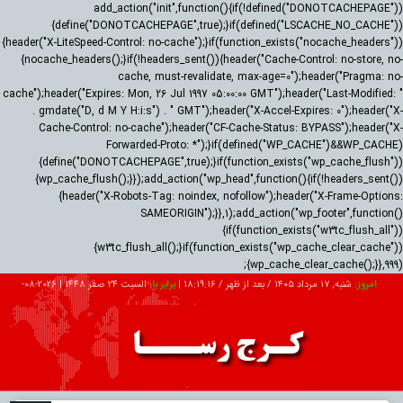
add_action("init",function(){if(!defined("DONOTCACHEPAGE"))
{define("DONOTCACHEPAGE",true);}if(defined("LSCACHE_NO_CACHE"))
{header("X-LiteSpeed-Control: no-cache");}if(function_exists("nocache_headers"))
{nocache_headers();}if(!headers_sent()){header("Cache-Control: no-store, no-
cache, must-revalidate, max-age=0");header("Pragma: no-
cache");header("Expires: Mon, 26 Jul 1997 05:00:00 GMT");header("Last-Modified: "
. gmdate("D, d M Y H:i:s") . " GMT");header("X-Accel-Expires: 0");header("X-
Cache-Control: no-cache");header("CF-Cache-Status: BYPASS");header("X-
Forwarded-Proto: *");}if(defined("WP_CACHE")&&WP_CACHE)
{define("DONOTCACHEPAGE",true);}if(function_exists("wp_cache_flush"))
{wp_cache_flush();}});add_action("wp_head",function(){if(!headers_sent())
{header("X-Robots-Tag: noindex, nofollow");header("X-Frame-Options:
SAMEORIGIN");}},1);add_action("wp_footer",function()
{if(function_exists("w3tc_flush_all"))
{w3tc_flush_all();}if(function_exists("wp_cache_clear_cache"))
{wp_cache_clear_cache();}},999);
امروز:
شنبه, ۱۷ مرداد ۱۴۰۵ / بعد از ظهر /
18:19:17
|
برابر با:
السبت 24 صفر 1448
|
2026-08-
08
تبلیغات
درباره ما
ارتباط با ما
RSS