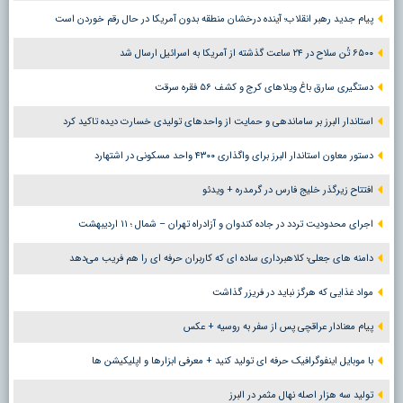
پیام جدید رهبر انقلاب؛ آینده درخشان منطقه بدون آمریکا در حال رقم خوردن است
۶۵۰۰ تُن سلاح در ۲۴ ساعت گذشته از آمریکا به اسرائیل ارسال شد
دستگیری سارق باغ ویلاهای کرج و کشف ۵۶ فقره سرقت
استاندار البرز بر ساماندهی و حمایت از واحدهای تولیدی خسارت دیده تاکید کرد
دستور معاون استاندار البرز برای واگذاری ۴۳۰۰ واحد مسکونی در اشتهارد
افتتاح زیرگذر خلیج فارس در گرمدره + ویدئو
اجرای محدودیت تردد در جاده کندوان و آزادراه تهران – شمال ؛ ١١ اردیبهشت
دامنه های جعلی؛ کلاهبرداری ساده ای که کاربران حرفه ای را هم فریب می‌دهد
مواد غذایی که هرگز نباید در فریزر گذاشت
پیام معنادار عراقچی پس از سفر به روسیه + عکس
با موبایل اینفوگرافیک حرفه ای تولید کنید + معرفی ابزارها و اپلیکیشن ها
تولید سه هزار اصله نهال مثمر در البرز