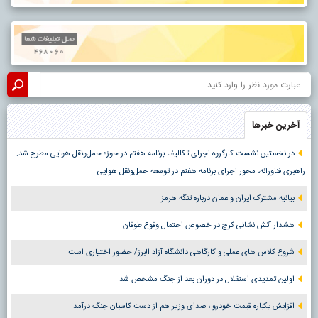
آخرین خبرها
در نخستین نشست کارگروه اجرای تکالیف برنامه هفتم در حوزه حمل‌ونقل هوایی مطرح شد:
راهبری فناورانه، محور اجرای برنامه هفتم در توسعه حمل‌ونقل هوایی
بیانیه مشترک ایران و عمان درباره تنگه هرمز
هشدار آتش نشانی کرج در خصوص احتمال وقوع طوفان
شروع کلاس های عملی و کارگاهی دانشگاه آزاد البرز/ حضور اختیاری است
اولین تمدیدی استقلال در دوران بعد از جنگ مشخص شد
افزایش یکباره قیمت خودرو ؛ صدای وزیر هم از دست کاسبان جنگ درآمد