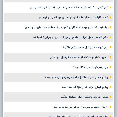
آرام گرفتن پیکر ۷۳ شهید جنگ تحمیلی در جوار امامزادگان استان البرز
کشف کارگاه غیرمجاز تولید لوازم آرایشی و بهداشتی در فردیس
الزام ثبت کد فنی و بیمه استادکاران کشور در شناسنامه ساختمان از اول مهر
حکم قصاص عامل شهادت مامور نیروی انتظامی در چهارباغ اجرا شد
نرخ کرایه حمل و نقل عمومی کرج ابلاغ شد
تصاویر کمتر دیده شده از لحظه حمله به پل بی ۱ کرج
چرا رهبر شهید به پناهگاه نرفت؟
ویدئو؛ مجازات و مصادیق جاسوسی در قوانین ما چیست؟
ویدئو؛ ایران حزب الله را تنها گذاشته است؟
دستورات مهم پزشکیان برای شرایط جنگی
۱۰ هزار انشعاب غیرمجاز آب در البرز شناسایی شد
نظارت بدون اغماض استاندارد بر مصنوعات طلا در البرز