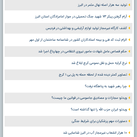
تولید سه هزار اصله نهال مثمر در البرز
آرام گرفتن پیکر ۷۳ شهید جنگ تحمیلی در جوار امامزادگان استان البرز
کشف کارگاه غیرمجاز تولید لوازم آرایشی و بهداشتی در فردیس
الزام ثبت کد فنی و بیمه استادکاران کشور در شناسنامه ساختمان از اول مهر
حکم قصاص عامل شهادت مامور نیروی انتظامی در چهارباغ اجرا شد
نرخ کرایه حمل و نقل عمومی کرج ابلاغ شد
تصاویر کمتر دیده شده از لحظه حمله به پل بی ۱ کرج
چرا رهبر شهید به پناهگاه نرفت؟
ویدئو؛ مجازات و مصادیق جاسوسی در قوانین ما چیست؟
ویدئو؛ ایران حزب الله را تنها گذاشته است؟
دستورات مهم پزشکیان برای شرایط جنگی
۱۰ هزار انشعاب غیرمجاز آب در البرز شناسایی شد