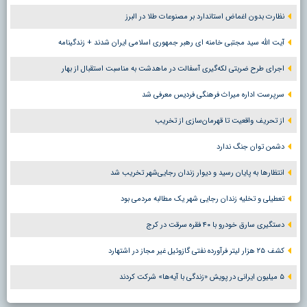
نظارت بدون اغماض استاندارد بر مصنوعات طلا در البرز
آیت الله سید مجتبی خامنه ای رهبر جمهوری اسلامی ایران شدند + زندگینامه
اجرای طرح ضربتی لکه‌گیری آسفالت در ماهدشت به مناسبت استقبال از بهار
سرپرست اداره میراث فرهنگی فردیس معرفی شد
از تحریف واقعیت تا قهرمان‌سازی از تخریب
دشمن توان جنگ ندارد
انتظارها به پایان رسید و دیوار زندان رجایی‌شهر تخریب شد
تعطیلی و تخلیه زندان رجایی شهر یک مطالبه مردمی بود
دستگیری سارق خودرو با ۴۰ فقره سرقت در کرج
کشف ۲۵ هزار لیتر فرآورده نفتی گازوئیل غیر مجاز در اشتهارد
۵ میلیون ایرانی در پویش «زندگی با آیه‌ها» شرکت کردند