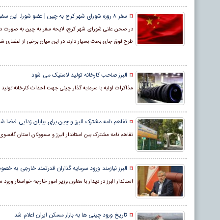
سفر ۸ روزه شورای شهر کرج به چین | عضو شورا: این سفر کاملا جنبه تفریحی دارد
طرح فوق جای بحث بسیار دارد، در این میان برخی از اعضای شورا
البرز صاحب کارخانه تولید لاستیک می شود
مذاکرات اولیه با سرمایه گذار چینی جهت احداث کارخانه تولید انو
تفاهم نامه مشترک البرز و چین برای بیابان زدایی امضا ش
تفاهم نامه مشترک بین استاندار البرز و مسوولان استان گانسوی 
البرز نیازمند ورود سرمایه گذاران قدرتمند خارجی به 
استاندار البرز در دیدار با معاون وزیر امور خارجه خواستار و
تاریخ ورود چینی ها به بازار مسکن ایران اعلام شد