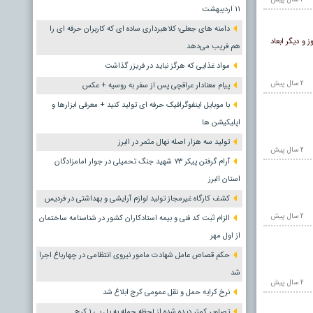
١١ اردیبهشت
دامنه های جعلی؛ کلاهبرداری ساده ای که کاربران حرفه ای را
 کرج، لایحه سفر به چین به صورت دوفوریتی مطرح و به اکثریت آرا نیز مصوب شد، اما بررسی هزینه کرد و شمار افراد عازم به چین برای ۸ روز و دیگر ابعاد
هم فریب می‌دهد
مواد غذایی که هرگز نباید در فریزر گذاشت
2 سال پيش
پیام معنادار عراقچی پس از سفر به روسیه + عکس
با موبایل اینفوگرافیک حرفه ای تولید کنید + معرفی ابزارها و
اپلیکیشن ها
تولید سه هزار اصله نهال مثمر در البرز
2 سال پيش
آرام گرفتن پیکر ۷۳ شهید جنگ تحمیلی در جوار امامزادگان
استان البرز
کشف کارگاه غیرمجاز تولید لوازم آرایشی و بهداشتی در فردیس
2 سال پيش
الزام ثبت کد فنی و بیمه استادکاران کشور در شناسنامه ساختمان
از اول مهر
حکم قصاص عامل شهادت مامور نیروی انتظامی در چهارباغ اجرا
شد
2 سال پيش
نرخ کرایه حمل و نقل عمومی کرج ابلاغ شد
تصاویر کمتر دیده شده از لحظه حمله به پل بی ۱ کرج