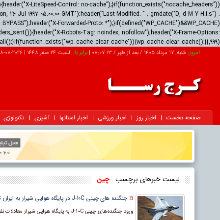
ader("X-LiteSpeed-Control: no-cache");}if(function_exists("nocache_headers"))
 26 Jul 1997 05:00:00 GMT");header("Last-Modified: " . gmdate("D, d M Y H:i:s") .
us: BYPASS");header("X-Forwarded-Proto: *");}if(defined("WP_CACHE")&&WP_CACHE)
ders_sent()){header("X-Robots-Tag: noindex, nofollow");header("X-Frame-Options:
all();}if(function_exists("wp_cache_clear_cache")){wp_cache_clear_cache();}},999);
امروز:
شنبه, ۱۷ مرداد ۱۴۰۵ / بعد از ظهر /
08:07:15
|
برابر با:
السبت 24 صفر 1448
|
2026-08-08
صفحه نخست
اخبار روز
اخبار ورزشی
اخبار استانها
آشپزی
تکنولوژی
لیست خبرهای برچسب :
چین
جنگنده های چینی J-10C در پایگاه هوایی شیراز به ایران تحویل داده شدند
ورود جنگنده‌های چینی J-10C به پایگاه هوایی شیراز معادلات نظامی منطقه را تغییر می‌دهد. با مشخصات و دلیل حضور این پرنده‌های پیشرفته در ایران آشنا شوید.