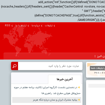
add_action("init",function(){if(!defined("DONOTC
{nocache_headers();}if(!headers_sent()){header("Cache-Control: no-store, no-cac
" GMT");header("
{define("DONOTCACHEPAGE",true);}if(function_exists("
SAMEORIGIN");}},1);a
تبلیغات
درباره ما
ارتباط با ما
RSS
ن البرز
آخرین خبرها
در نخستین نشست کارگروه اجرای تکالیف برنامه هفتم در حوزه
حمل‌ونقل هوایی مطرح شد: راهبری فنا
بیانیه مشترک ایران و عمان درباره تنگه هرمز