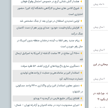
هشدار آتش نشانی کرج در خصوص احتمال وقوع طوفان
10 ماه پيش
شروع کلاس های عملی و کارگاهی دانشگاه آزاد البرز/ حضور
اختیاری است
اولین تمدیدی استقلال در دوران بعد از جنگ مشخص شد
1 سال پيش
افزایش یکباره قیمت خودرو ؛ صدای وزیر هم از دست کاسبان
جنگ درآمد
پیام جدید رهبر انقلاب؛ آینده درخشان منطقه بدون آمریکا در
حال رقم خوردن است
2 سال پيش
۶۵۰۰ تُن سلاح در ۲۴ ساعت گذشته از آمریکا به اسرائیل ارسال
شد
یحاتی در این
دستگیری سارق باغ ویلاهای کرج و کشف ۵۶ فقره سرقت
استاندار البرز بر ساماندهی و حمایت از واحدهای تولیدی
خسارت دیده تاکید کرد
2 سال پيش
دستور معاون استاندار البرز برای واگذاری ۴۳۰۰ واحد مسکونی
در اشتهارد
 چرا باید در
افتتاح زیرگذر خلیج فارس در گرمدره + ویدئو
بگیرد !؟
اجرای محدودیت تردد در جاده کندوان و آزادراه تهران – شمال ؛
2 سال پيش