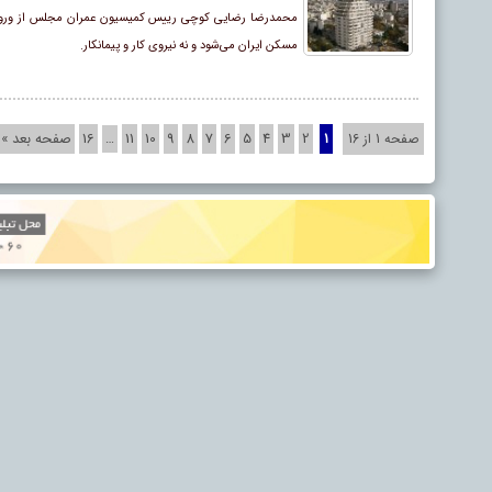
محمدرضا رضایی کوچی رییس کمیسیون عمران مجلس از ورود چین
مسکن ایران می‌شود و نه نیروی کار و پیمانکار.
2
3
4
5
6
7
8
9
10
11
16
صفحه بعد »
صفحه 1 از 16
1
…