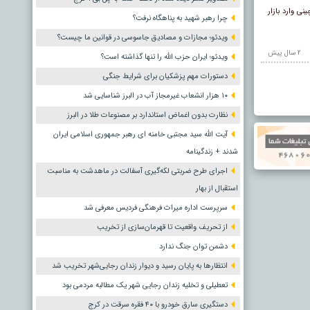
ی وارد بازار
چرا رهبر شهید به پناهگاه نرفت؟
ویدئو؛ مجازات و مصادیق جاسوسی در قوانین ما چیست؟
2 سال پيش
ویدئو؛ ایران حزب الله را تنها گذاشته است؟
دستورات مهم پزشکیان برای شرایط جنگی
۱۰ هزار انشعاب غیرمجاز آب در البرز شناسایی شد
نظارت بدون اغماض استاندارد بر مصنوعات طلا در البرز
آیت الله سید مجتبی خامنه ای رهبر جمهوری اسلامی ایران
شدند + زندگینامه
اجرای طرح ضربتی لکه‌گیری آسفالت در ماهدشت به مناسبت
استقبال از بهار
سرپرست اداره میراث فرهنگی فردیس معرفی شد
از تحریف واقعیت تا قهرمان‌سازی از تخریب
دشمن توان جنگ ندارد
انتظارها به پایان رسید و دیوار زندان رجایی‌شهر تخریب شد
تعطیلی و تخلیه زندان رجایی شهر یک مطالبه مردمی بود
دستگیری سارق خودرو با ۴۰ فقره سرقت در کرج