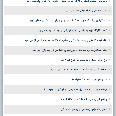
با موبایل اینفوگرافیک حرفه ای تولید کنید + معرفی ابزارها و اپلیکیشن ها
تولید سه هزار اصله نهال مثمر در البرز
آرام گرفتن پیکر ۷۳ شهید جنگ تحمیلی در جوار امامزادگان استان البرز
کشف کارگاه غیرمجاز تولید لوازم آرایشی و بهداشتی در فردیس
الزام ثبت کد فنی و بیمه استادکاران کشور در شناسنامه ساختمان از اول مهر
حکم قصاص عامل شهادت مامور نیروی انتظامی در چهارباغ اجرا شد
نرخ کرایه حمل و نقل عمومی کرج ابلاغ شد
تصاویر کمتر دیده شده از لحظه حمله به پل بی ۱ کرج
چرا رهبر شهید به پناهگاه نرفت؟
ویدئو؛ مجازات و مصادیق جاسوسی در قوانین ما چیست؟
ویدئو؛ ایران حزب الله را تنها گذاشته است؟
دستورات مهم پزشکیان برای شرایط جنگی