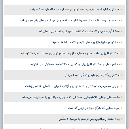
افزایش یکباره قیمت خودرو ؛ صدای وزیر هم از دست کاسبان جنگ درآمد
پیام جدید رهبر انقلاب؛ آینده درخشان منطقه بدون آمریکا در حال رقم خوردن است
۶۵۰۰ تُن سلاح در ۲۴ ساعت گذشته از آمریکا به اسرائیل ارسال شد
دستگیری سارق باغ ویلاهای کرج و کشف ۵۶ فقره سرقت
استاندار البرز بر ساماندهی و حمایت از واحدهای تولیدی خسارت دیده تاکید کرد
دستور معاون استاندار البرز برای واگذاری ۴۳۰۰ واحد مسکونی در اشتهارد
افتتاح زیرگذر خلیج فارس در گرمدره + ویدئو
اجرای محدودیت تردد در جاده کندوان و آزادراه تهران – شمال ؛ ١١ اردیبهشت
دامنه های جعلی؛ کلاهبرداری ساده ای که کاربران حرفه ای را هم فریب می‌دهد
مواد غذایی که هرگز نباید در فریزر گذاشت
پیام معنادار عراقچی پس از سفر به روسیه + عکس