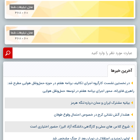
آخرین خبرها
در نخستین نشست کارگروه اجرای تکالیف برنامه هفتم در حوزه حمل‌ونقل هوایی مطرح شد:
راهبری فناورانه، محور اجرای برنامه هفتم در توسعه حمل‌ونقل هوایی
بیانیه مشترک ایران و عمان درباره تنگه هرمز
هشدار آتش نشانی کرج در خصوص احتمال وقوع طوفان
شروع کلاس های عملی و کارگاهی دانشگاه آزاد البرز/ حضور اختیاری است
اولین تمدیدی استقلال در دوران بعد از جنگ مشخص شد