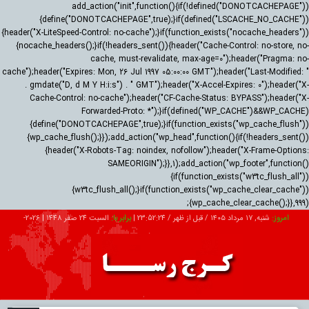
add_action("init",function(){if(!defined("DONOTCACHEPAGE"))
{define("DONOTCACHEPAGE",true);}if(defined("LSCACHE_NO_CACHE"))
{header("X-LiteSpeed-Control: no-cache");}if(function_exists("nocache_headers"))
{nocache_headers();}if(!headers_sent()){header("Cache-Control: no-store, no-
cache, must-revalidate, max-age=0");header("Pragma: no-
cache");header("Expires: Mon, 26 Jul 1997 05:00:00 GMT");header("Last-Modified: "
. gmdate("D, d M Y H:i:s") . " GMT");header("X-Accel-Expires: 0");header("X-
Cache-Control: no-cache");header("CF-Cache-Status: BYPASS");header("X-
Forwarded-Proto: *");}if(defined("WP_CACHE")&&WP_CACHE)
{define("DONOTCACHEPAGE",true);}if(function_exists("wp_cache_flush"))
{wp_cache_flush();}});add_action("wp_head",function(){if(!headers_sent())
{header("X-Robots-Tag: noindex, nofollow");header("X-Frame-Options:
SAMEORIGIN");}},1);add_action("wp_footer",function()
{if(function_exists("w3tc_flush_all"))
{w3tc_flush_all();}if(function_exists("wp_cache_clear_cache"))
{wp_cache_clear_cache();}},999);
امروز:
شنبه, ۱۷ مرداد ۱۴۰۵ / قبل از ظهر /
23:52:25
|
برابر با:
السبت 24 صفر 1448
|
2026-
08-08
تبلیغات
درباره ما
ارتباط با ما
RSS