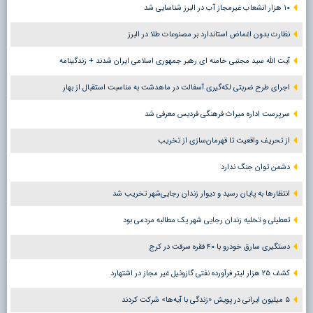
۱۰ هزار انشعاب غیرمجاز آب در البرز شناسایی شد
نظارت بدون اغماض استاندارد بر مصنوعات طلا در البرز
آیت الله سید مجتبی خامنه ای رهبر جمهوری اسلامی ایران شدند + زندگینامه
اجرای طرح ضربتی لکه‌گیری آسفالت در ماهدشت به مناسبت استقبال از بهار
سرپرست اداره میراث فرهنگی فردیس معرفی شد
از تحریف واقعیت تا قهرمان‌سازی از تخریب
دشمن توان جنگ ندارد
انتظارها به پایان رسید و دیوار زندان رجایی‌شهر تخریب شد
تعطیلی و تخلیه زندان رجایی شهر یک مطالبه مردمی بود
دستگیری سارق خودرو با ۴۰ فقره سرقت در کرج
کشف ۲۵ هزار لیتر فرآورده نفتی گازوئیل غیر مجاز در اشتهارد
۵ میلیون ایرانی در پویش «زندگی با آیه‌ها» شرکت کردند