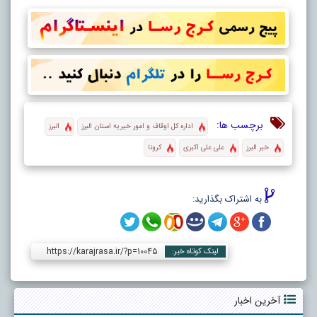
برچسب ها:
اداره کل اوقاف و امور خیریه استان البرز
البرز
خبر البرز
علی علی اکبری
کرونا
به اشتراک بگذارید:
https://karajrasa.ir/?p=10045
لینک کوتاه خبر:
آخرین اخبار