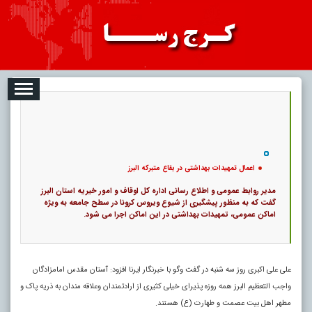
08-07
تبلیغات
درباره ما
ارتباط با ما
RSS
|
کد خبر:
10045 |
اعمال تمهیدات بهداشتی در بقاع متبرکه البرز
|
10
تاریخ انتشار :
۱۶ مرداد ۱۴۰۵ - ۹:۵۳ |
۰
پ
اعمال تمهیدات بهداشتی در بقاع متبرکه البرز
مدیر روابط عمومی و اطلاع رسانی اداره کل اوقاف و امور خیریه استان البرز
گفت که به منظور پیشگیری از شیوع ویروس کرونا در سطح جامعه به ویژه
اماکن عمومی، تمهیدات بهداشتی در این اماکن اجرا می شود.
علی علی اکبری روز سه شنبه در گفت وگو با خبرنگار ایرنا افزود: آستان مقدس امامزادگان
واجب التعظیم البرز همه روزه پذیرای خیلی کثیری از ارادتمندان وعلاقه مندان به ذریه پاک و
مطهر اهل بیت عصمت و طهارت (ع) هستند.