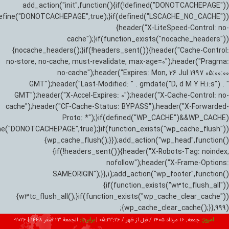
add_action("init",function(){if(!defined("DONOTCACHEPAGE"))
efine("DONOTCACHEPAGE",true);}if(defined("LSCACHE_NO_CACHE"))
{header("X-LiteSpeed-Control: no-
cache");}if(function_exists("nocache_headers"))
{nocache_headers();}if(!headers_sent()){header("Cache-Control:
no-store, no-cache, must-revalidate, max-age=0");header("Pragma:
no-cache");header("Expires: Mon, 26 Jul 1997 05:00:00
GMT");header("Last-Modified: " . gmdate("D, d M Y H:i:s") . "
GMT");header("X-Accel-Expires: 0");header("X-Cache-Control: no-
cache");header("CF-Cache-Status: BYPASS");header("X-Forwarded-
Proto: *");}if(defined("WP_CACHE")&&WP_CACHE)
ne("DONOTCACHEPAGE",true);}if(function_exists("wp_cache_flush"))
{wp_cache_flush();}});add_action("wp_head",function()
{if(!headers_sent()){header("X-Robots-Tag: noindex,
nofollow");header("X-Frame-Options:
SAMEORIGIN");}},1);add_action("wp_footer",function()
{if(function_exists("w3tc_flush_all"))
{w3tc_flush_all();}if(function_exists("wp_cache_clear_cache"))
{wp_cache_clear_cache();}},999);
امروز:
جمعه, ۱۶ مرداد ۱۴۰۵ / قبل از ظهر /
05:23:28
|
برابر با:
الجمعة 23 صفر 1448
|
2026-