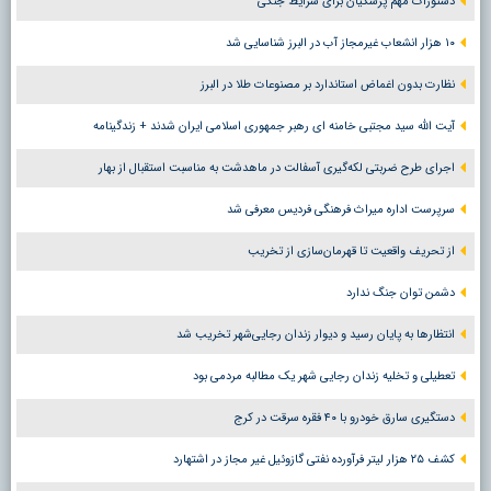
دستورات مهم پزشکیان برای شرایط جنگی
۱۰ هزار انشعاب غیرمجاز آب در البرز شناسایی شد
نظارت بدون اغماض استاندارد بر مصنوعات طلا در البرز
آیت الله سید مجتبی خامنه ای رهبر جمهوری اسلامی ایران شدند + زندگینامه
اجرای طرح ضربتی لکه‌گیری آسفالت در ماهدشت به مناسبت استقبال از بهار
سرپرست اداره میراث فرهنگی فردیس معرفی شد
از تحریف واقعیت تا قهرمان‌سازی از تخریب
دشمن توان جنگ ندارد
انتظارها به پایان رسید و دیوار زندان رجایی‌شهر تخریب شد
تعطیلی و تخلیه زندان رجایی شهر یک مطالبه مردمی بود
دستگیری سارق خودرو با ۴۰ فقره سرقت در کرج
کشف ۲۵ هزار لیتر فرآورده نفتی گازوئیل غیر مجاز در اشتهارد