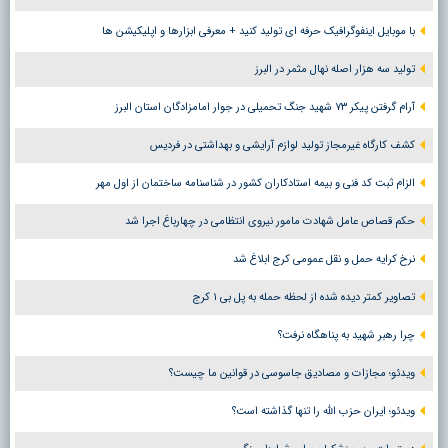
با موبایل اینفوگرافیک حرفه ای تولید کنید + معرفی ابزارها و اپلیکیشن ها
تولید سه هزار اصله نهال مثمر در البرز
آرام گرفتن پیکر ۷۳ شهید جنگ تحمیلی در جوار امامزادگان استان البرز
کشف کارگاه غیرمجاز تولید لوازم آرایشی و بهداشتی در فردیس
الزام ثبت کد فنی و بیمه استادکاران کشور در شناسنامه ساختمان از اول مهر
حکم قصاص عامل شهادت مامور نیروی انتظامی در چهارباغ اجرا شد
نرخ کرایه حمل و نقل عمومی کرج ابلاغ شد
تصاویر کمتر دیده شده از لحظه حمله به پل بی ۱ کرج
چرا رهبر شهید به پناهگاه نرفت؟
ویدئو؛ مجازات و مصادیق جاسوسی در قوانین ما چیست؟
ویدئو؛ ایران حزب الله را تنها گذاشته است؟