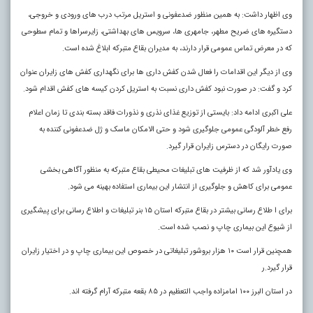
وی اظهار داشت: به همین منظور ضدعفونی و استریل مرتب درب های ورودی و خروجی،
دستگیره های ضریح مطهر، جامهری ها، سرویس های بهداشتی، زایرسراها و تمام سطوحی
که در معرض تماس عمومی قرار دارند، به مدیران بقاع متبرکه ابلاغ شده است.
وی از دیگر این اقدامات را فعال شدن کفش داری ها برای نگهداری کفش های زایران عنوان
کرد و گفت: در صورت نبود کفش داری نسبت به استریل کردن کیسه های کفش اقدام شود.
علی اکبری ادامه داد: بایستی از توزیع غذای نذری و نذورات فاقد بسته بندی تا زمان اعلام
رفع خطر آلودگی عمومی جلوگیری شود و حتی الامکان ماسک و ژل ضدعفونی کننده به
صورت رایگان در دسترس زایران قرار گیرد
.
وی یادآور شد که از ظرفیت های تبلیغات محیطی بقاع متبرکه به منظور آگاهی بخشی
عمومی برای کاهش و جلوگیری از انتشار این بیماری استفاده بهینه می شود.
برای ا طلاع رسانی بیشتر در بقاع متبرکه استان ۱۵ بنر تبلیغات و اطلاع رسانی برای پیشگیری
از شیوع این بیماری چاپ و نصب شده است.
همچنین قرار است ۱۰ هزار بروشور تبلیغاتی در خصوص این بیماری چاپ و در اختیار زایران
قرار گیرد.ر
در استان البرز ۱۰۰ امامزاده واجب التعظیم در ۸۵ بقعه متبرکه آرام گرفته اند.