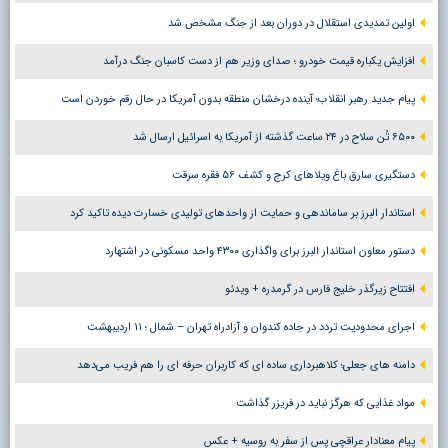
اولین تمدیدی استقلال در دوران بعد از جنگ مشخص شد
افزایش یکباره قیمت خودرو ؛ صدای وزیر هم از دست کاسبان جنگ درآمد
پیام جدید رهبر انقلاب؛ آینده درخشان منطقه بدون آمریکا در حال رقم خوردن است
۶۵۰۰ تُن سلاح در ۲۴ ساعت گذشته از آمریکا به اسرائیل ارسال شد
دستگیری سارق باغ ویلاهای کرج و کشف ۵۶ فقره سرقت
استاندار البرز بر ساماندهی و حمایت از واحدهای تولیدی خسارت دیده تاکید کرد
دستور معاون استاندار البرز برای واگذاری ۴۳۰۰ واحد مسکونی در اشتهارد
افتتاح زیرگذر خلیج فارس در گرمدره + ویدئو
اجرای محدودیت تردد در جاده کندوان و آزادراه تهران – شمال ؛ ١١ اردیبهشت
دامنه های جعلی؛ کلاهبرداری ساده ای که کاربران حرفه ای را هم فریب می‌دهد
مواد غذایی که هرگز نباید در فریزر گذاشت
پیام معنادار عراقچی پس از سفر به روسیه + عکس