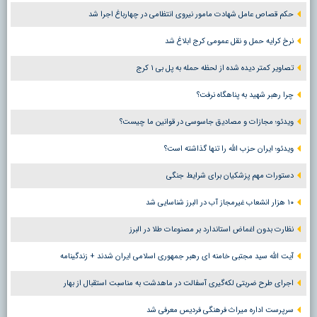
حکم قصاص عامل شهادت مامور نیروی انتظامی در چهارباغ اجرا شد
نرخ کرایه حمل و نقل عمومی کرج ابلاغ شد
تصاویر کمتر دیده شده از لحظه حمله به پل بی ۱ کرج
چرا رهبر شهید به پناهگاه نرفت؟
ویدئو؛ مجازات و مصادیق جاسوسی در قوانین ما چیست؟
ویدئو؛ ایران حزب الله را تنها گذاشته است؟
دستورات مهم پزشکیان برای شرایط جنگی
۱۰ هزار انشعاب غیرمجاز آب در البرز شناسایی شد
نظارت بدون اغماض استاندارد بر مصنوعات طلا در البرز
آیت الله سید مجتبی خامنه ای رهبر جمهوری اسلامی ایران شدند + زندگینامه
اجرای طرح ضربتی لکه‌گیری آسفالت در ماهدشت به مناسبت استقبال از بهار
سرپرست اداره میراث فرهنگی فردیس معرفی شد