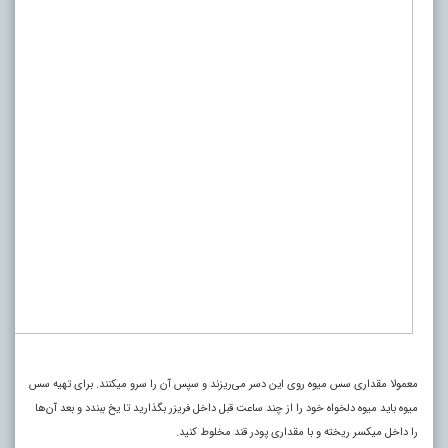
معمولا مقداری سس میوه روی این دسر می‌ریزند و سپس آن را سرو میکنند. برای تهیه سس
میوه باید میوه دلخواه خود را از چند ساعت قبل داخل فریزر بگذارید تا یخ ببندد و بعد آن‌ها
را داخل میکسر ریخته و با مقداری پودر قند مخلوط کنید
.