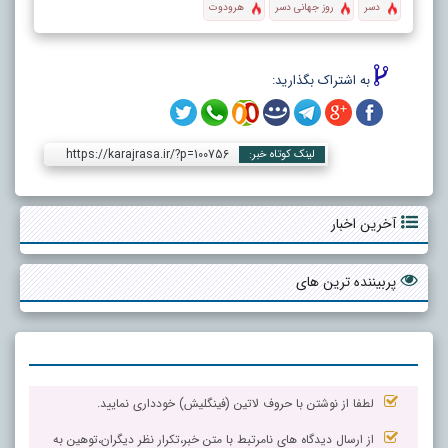
دسر
روز جهانی دسر
هرودوت
به اشتراک بگذارید:
https://karajrasa.ir/?p=100756
لینک کوتاه خبر:
آخرین اخبار
پربیننده ترین های
لطفا از نوشتن با حروف لاتین (فینگلیش) خودداری نمایید.
از ارسال دیدگاه های نامرتبط با متن خبر،تکرار نظر دیگران،توهین به