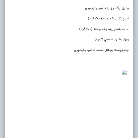
وانیل: یک چهارم قاشق چایخوری
آب پرتقال: ۵ پیمانه (۳۸۰ گرم)
خامه پاستوریزه: یک پیمانه (۲۰۰ گرم)
ورق ژلاتین ضخیم: ۴ ورق
رنده پوست پرتقال: نصف قاشق چایخوری