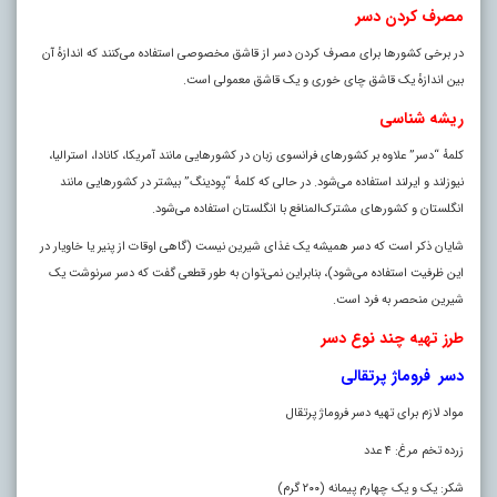
مصرف کردن دسر
در برخی کشور‌ها برای مصرف کردن دسر از قاشق مخصوصی استفاده می‌کنند که اندازهٔ آن
بین اندازهٔ یک قاشق چا‌ی خوری و یک قاشق معمولی است.
ریشه شناسی
کلمهٔ “دسر” علاوه بر کشور‌های فرانسوی زبان در کشور‌هایی مانند آمریکا، کانادا، استرالیا،
نیوزلند و ایرلند استفاده می‌شود. در حالی که کلمهٔ “پودینگ” بیشتر در کشور‌هایی مانند
انگلستان و کشور‌های مشترک‌المنافع با انگلستان استفاده می‌شود.
شایان ذکر است که دسر همیشه یک غذای شیرین نیست (گاهی اوقات از پنیر یا خاویار در
این ظرفیت استفاده می‌شود)، بنابراین نمی‌توان به طور قطعی گفت که دسر سرنوشت یک
شیرین منحصر به فرد است.
طرز تهیه چند نوع دسر
دسر فروماژ پرتقالی
مواد لازم برای تهیه دسر فروماژ پرتقال
زرده تخم مرغ: ۴ عدد
شکر: یک و یک چهارم پیمانه (۲۰۰ گرم)