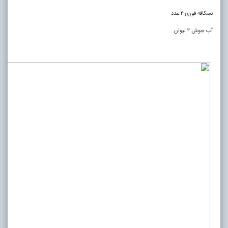
نسکافه فوری ۲ عدد
آب جوش ۲ لیوان