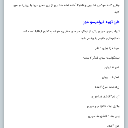
وقتی کاملا میکس شد روی پاناکوتا آماده شده مقداری از این سس میوه را بریزید و سرو
کنید.
طرز تهیه تیرامیسو موز
تیرامیسوی موزی یکی از انواع دسر‌های سنتی و خوشمزه کشور ایتالیا است که با
دستور‌های متنوعی تهیه می‌شود.
مواد لازم برای ۴ نفر
بیسکوئیت لیدی فینگر ۲ بسته
شیر ۵ لیوان
شکر ۱٫۵ لیوان
زرده تخم مرغ ۲ عدد
آرد ۳٫۵ قاشق غذاخوری
وانیل نوک قاشق چایخوری
پنیر لبنه ۴ قاشق غذاخوری
موز ۳ عدد