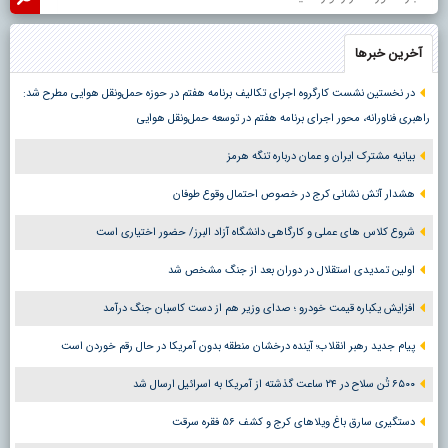
آخرین خبرها
در نخستین نشست کارگروه اجرای تکالیف برنامه هفتم در حوزه حمل‌ونقل هوایی مطرح شد:
راهبری فناورانه، محور اجرای برنامه هفتم در توسعه حمل‌ونقل هوایی
بیانیه مشترک ایران و عمان درباره تنگه هرمز
هشدار آتش نشانی کرج در خصوص احتمال وقوع طوفان
شروع کلاس های عملی و کارگاهی دانشگاه آزاد البرز/ حضور اختیاری است
اولین تمدیدی استقلال در دوران بعد از جنگ مشخص شد
افزایش یکباره قیمت خودرو ؛ صدای وزیر هم از دست کاسبان جنگ درآمد
پیام جدید رهبر انقلاب؛ آینده درخشان منطقه بدون آمریکا در حال رقم خوردن است
۶۵۰۰ تُن سلاح در ۲۴ ساعت گذشته از آمریکا به اسرائیل ارسال شد
دستگیری سارق باغ ویلاهای کرج و کشف ۵۶ فقره سرقت