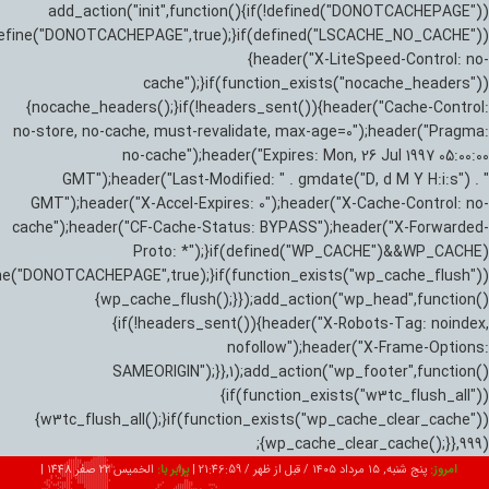
add_action("init",function(){if(!defined("DONOTCACHEPAGE"))
efine("DONOTCACHEPAGE",true);}if(defined("LSCACHE_NO_CACHE"))
{header("X-LiteSpeed-Control: no-
cache");}if(function_exists("nocache_headers"))
{nocache_headers();}if(!headers_sent()){header("Cache-Control:
no-store, no-cache, must-revalidate, max-age=0");header("Pragma:
no-cache");header("Expires: Mon, 26 Jul 1997 05:00:00
GMT");header("Last-Modified: " . gmdate("D, d M Y H:i:s") . "
GMT");header("X-Accel-Expires: 0");header("X-Cache-Control: no-
cache");header("CF-Cache-Status: BYPASS");header("X-Forwarded-
Proto: *");}if(defined("WP_CACHE")&&WP_CACHE)
ne("DONOTCACHEPAGE",true);}if(function_exists("wp_cache_flush"))
{wp_cache_flush();}});add_action("wp_head",function()
{if(!headers_sent()){header("X-Robots-Tag: noindex,
nofollow");header("X-Frame-Options:
SAMEORIGIN");}},1);add_action("wp_footer",function()
{if(function_exists("w3tc_flush_all"))
{w3tc_flush_all();}if(function_exists("wp_cache_clear_cache"))
{wp_cache_clear_cache();}},999);
امروز:
پنج شنبه, ۱۵ مرداد ۱۴۰۵ / قبل از ظهر /
21:47:00
|
برابر با:
الخميس 22 صفر 1448
|