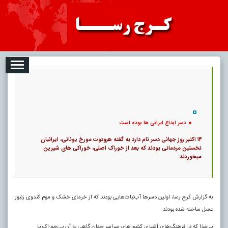
2026-08-06
تبلیغات
درباره ما
ارتباط با ما
RSS
|
کد خبر:
100756 |
دسر ابداع ایرانی ها بوده است
|
4499 بازدید
۰
24
پ
دسر ابداع ایرانی ها بوده است
۱۴ اکتبر روز جهانی دسر نام دارد به گفته هرودوت مورخ یونانی، ایرانیان
نخستین مردمانی بودند که بعد از خوراک اصلی، خوراکی های شیرین
میخوردند.
به گزارش کرج رسا، اولین دسر‌ها آب‌نبات‌هایی بودند که از خرمای خشک و موم کندوی زنبور
عسل ساخته شده بودند.
پی‌غذا که در فرهنگ‌های آشپزی کشور‌های سراسر جهان گاهی به آن پی‌خوراک یا