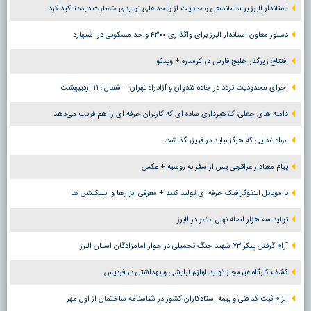
استاندار البرز بر ساماندهی و حمایت از واحدهای تولیدی خسارت دیده تاکید کرد
دستور معاون استاندار البرز برای واگذاری ۴۳۰۰ واحد مسکونی در اشتهارد
افتتاح زیرگذر خلیج فارس در گرمدره + ویدئو
اجرای محدودیت تردد در جاده کندوان و آزادراه تهران – شمال ؛ ١١ اردیبهشت
دامنه های جعلی؛ کلاهبرداری ساده ای که کاربران حرفه ای را هم فریب می‌دهد
مواد غذایی که هرگز نباید در فریزر گذاشت
پیام معنادار عراقچی پس از سفر به روسیه + عکس
با موبایل اینفوگرافیک حرفه ای تولید کنید + معرفی ابزارها و اپلیکیشن ها
تولید سه هزار اصله نهال مثمر در البرز
آرام گرفتن پیکر ۷۳ شهید جنگ تحمیلی در جوار امامزادگان استان البرز
کشف کارگاه غیرمجاز تولید لوازم آرایشی و بهداشتی در فردیس
الزام ثبت کد فنی و بیمه استادکاران کشور در شناسنامه ساختمان از اول مهر