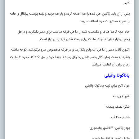
کنید.
پس از آن باید ژلاتین حل شده را هم اضافه کرده و باز هم بزنید و رنده پوست پرتقال و خامه
را هم به محتویات خود اضافه نمایید.
حالا مایه کاملاً صاف و یکدست شده را داخل ظرف مناسب برای دسر بگذارید و داخل
یخچال قرار دهید تا چند ساعت برای بسته شدن کرم زمان نیاز است.
اکنون قالب دسر را داخل آب ولرم بگذارید و در ظرف مخصوص سرو برگردانید. توجه داشته
باشید به مدت زمان کافی دسر داخل یخچال بماند تا بعدا خود را ول نکند که حدود ۴ ساعت
زمان برای آن کفایت می‌کند.
پاناکوتا وانیلی
مواد لازم برای تهیه پاناکوتا وانیلی
شیر: ۱ پیمانه
شکر: نصف پیمانه
خامه: ۴۰۰ گرم
پودر ژلاتین: ۳ قاشق چایخوری
وانیل: نصف قاشق چایخوری