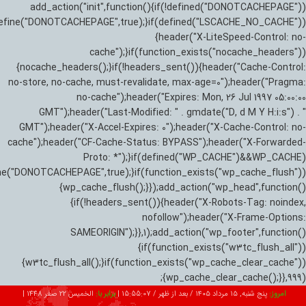
add_action("init",function(){if(!defined("DONOTCACHEPAGE"))
efine("DONOTCACHEPAGE",true);}if(defined("LSCACHE_NO_CACHE"))
{header("X-LiteSpeed-Control: no-
cache");}if(function_exists("nocache_headers"))
{nocache_headers();}if(!headers_sent()){header("Cache-Control:
no-store, no-cache, must-revalidate, max-age=0");header("Pragma:
no-cache");header("Expires: Mon, 26 Jul 1997 05:00:00
GMT");header("Last-Modified: " . gmdate("D, d M Y H:i:s") . "
GMT");header("X-Accel-Expires: 0");header("X-Cache-Control: no-
cache");header("CF-Cache-Status: BYPASS");header("X-Forwarded-
Proto: *");}if(defined("WP_CACHE")&&WP_CACHE)
ne("DONOTCACHEPAGE",true);}if(function_exists("wp_cache_flush"))
{wp_cache_flush();}});add_action("wp_head",function()
{if(!headers_sent()){header("X-Robots-Tag: noindex,
nofollow");header("X-Frame-Options:
SAMEORIGIN");}},1);add_action("wp_footer",function()
{if(function_exists("w3tc_flush_all"))
{w3tc_flush_all();}if(function_exists("wp_cache_clear_cache"))
{wp_cache_clear_cache();}},999);
امروز:
پنج شنبه, ۱۵ مرداد ۱۴۰۵ / بعد از ظهر /
15:55:09
|
برابر با:
الخميس 22 صفر 1448
|