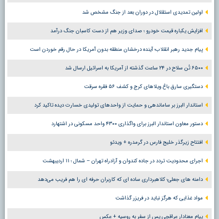
اولین تمدیدی استقلال در دوران بعد از جنگ مشخص شد
افزایش یکباره قیمت خودرو ؛ صدای وزیر هم از دست کاسبان جنگ درآمد
پیام جدید رهبر انقلاب؛ آینده درخشان منطقه بدون آمریکا در حال رقم خوردن است
۶۵۰۰ تُن سلاح در ۲۴ ساعت گذشته از آمریکا به اسرائیل ارسال شد
دستگیری سارق باغ ویلاهای کرج و کشف ۵۶ فقره سرقت
استاندار البرز بر ساماندهی و حمایت از واحدهای تولیدی خسارت دیده تاکید کرد
دستور معاون استاندار البرز برای واگذاری ۴۳۰۰ واحد مسکونی در اشتهارد
افتتاح زیرگذر خلیج فارس در گرمدره + ویدئو
اجرای محدودیت تردد در جاده کندوان و آزادراه تهران – شمال ؛ ١١ اردیبهشت
دامنه های جعلی؛ کلاهبرداری ساده ای که کاربران حرفه ای را هم فریب می‌دهد
مواد غذایی که هرگز نباید در فریزر گذاشت
پیام معنادار عراقچی پس از سفر به روسیه + عکس