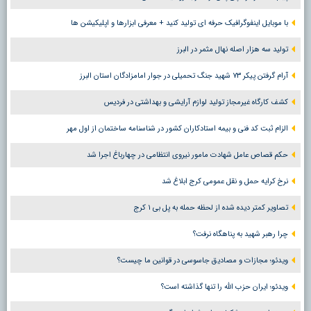
با موبایل اینفوگرافیک حرفه ای تولید کنید + معرفی ابزارها و اپلیکیشن ها
تولید سه هزار اصله نهال مثمر در البرز
آرام گرفتن پیکر ۷۳ شهید جنگ تحمیلی در جوار امامزادگان استان البرز
کشف کارگاه غیرمجاز تولید لوازم آرایشی و بهداشتی در فردیس
الزام ثبت کد فنی و بیمه استادکاران کشور در شناسنامه ساختمان از اول مهر
حکم قصاص عامل شهادت مامور نیروی انتظامی در چهارباغ اجرا شد
نرخ کرایه حمل و نقل عمومی کرج ابلاغ شد
تصاویر کمتر دیده شده از لحظه حمله به پل بی ۱ کرج
چرا رهبر شهید به پناهگاه نرفت؟
ویدئو؛ مجازات و مصادیق جاسوسی در قوانین ما چیست؟
ویدئو؛ ایران حزب الله را تنها گذاشته است؟