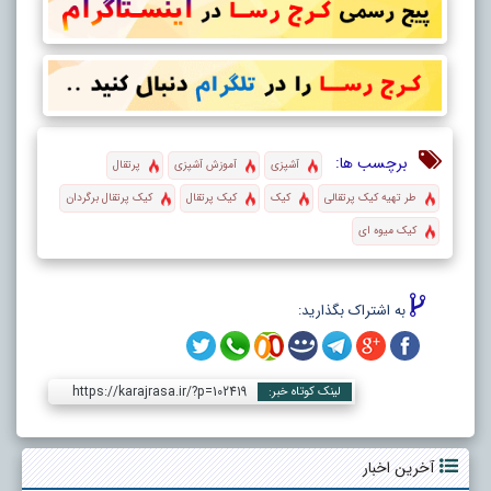
برچسب ها:
آشپزی
آموزش آشپزی
پرتقال
طر تهیه کیک پرتقالی
کیک
کیک پرتقال
کیک پرتقال برگردان
کیک میوه ای
به اشتراک بگذارید:
https://karajrasa.ir/?p=102419
لینک کوتاه خبر:
آخرین اخبار