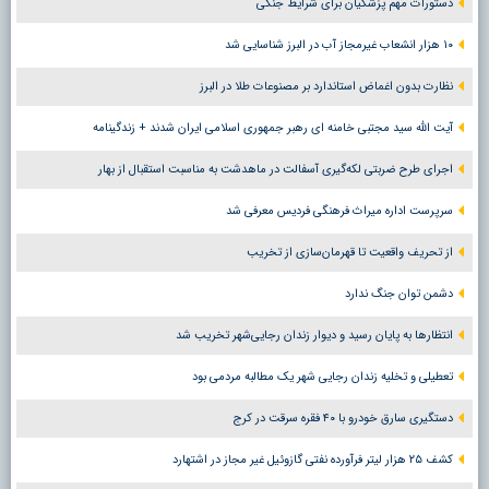
دستورات مهم پزشکیان برای شرایط جنگی
۱۰ هزار انشعاب غیرمجاز آب در البرز شناسایی شد
نظارت بدون اغماض استاندارد بر مصنوعات طلا در البرز
آیت الله سید مجتبی خامنه ای رهبر جمهوری اسلامی ایران شدند + زندگینامه
اجرای طرح ضربتی لکه‌گیری آسفالت در ماهدشت به مناسبت استقبال از بهار
سرپرست اداره میراث فرهنگی فردیس معرفی شد
از تحریف واقعیت تا قهرمان‌سازی از تخریب
دشمن توان جنگ ندارد
انتظارها به پایان رسید و دیوار زندان رجایی‌شهر تخریب شد
تعطیلی و تخلیه زندان رجایی شهر یک مطالبه مردمی بود
دستگیری سارق خودرو با ۴۰ فقره سرقت در کرج
کشف ۲۵ هزار لیتر فرآورده نفتی گازوئیل غیر مجاز در اشتهارد