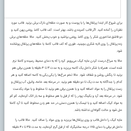
برای شروع کار ابتدا پرتقال‌ها را با پوست و به صورت حلقه‌ای نازک برش بزنید. قالب مورد
نظرتان را آماده کنید. اگر قالب کمربندی باشد، بهتر است. کف قالب کاغذ روغنی پهن کنید و
دو قاشق غذاخوری شکر را روی کاغذ روغنی بپاشید و خوب پخش کنید. حالا حلقه‌های برش
زده پرتقال را روی لایه شکری بچینید، طوری که کف قالب کاملا با حلقه‌های پرتقال پوشانده
شود.
حالا به سراغ درست کردن مایه کیک می‌رویم. کره را که به دمای محیط رسیده و کاملا نرم
شده است، همراه با شکر داخل یک کاسه بریزید و به مدت ۳ تا ۴ دقیقه با همزن برقی هم
بزنید تا رنگش روشن و شفاف شود. حالا تخم مرغ‌ها را یکی یکی به کاسه اضافه کنید و هر
کدام را جداگانه به مدت یک تا دو دقیقه هم بزنید. در مرحله بعد خامه، وانیل، آب پرتقال و
زست پرتقال را به مواد اضافه کنید و با همزن برقی هم بزنید تا مخلوط و با مواد یکدست
شود. در مرحله بعد آرد و بکینگ پودر را که از قبل با هم مخلوط و سه بار الک کرده‌اید، کم کم
به مواد کیک اضافه کنید و با لیسک یا همزن دستی در حد هم زدن مخلوط کنید تا آرد کاملا
حل شود و حالت گلوله‌ای نداشته باشد.
مایه کیک را داخل قالب و روی پرتقال‌ها بریزید و روی مواد را صاف کنید. حالا قالب را
داخل فر برقی با دمای ۱۷۵ درجه سانتیگراد که از قبل گرم کرده‌اید، به مدت ۳۵ تا ۴۰ دقیقه