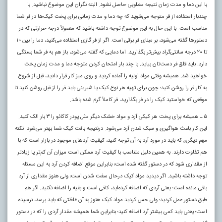
با این دما و مدت زمان نتیجه مطلوبی حاصل نشود. البته نگران این موضوع نباشید. با
چندبار استفاده از فر متوجه می‌شوید که چه دما و مدت زمانی برای پخت کیک‌ها در فر شما
مناسب است. با این حال به این موضوع توجه داشته باشید که معمولاً درجه حرارتی که در
دستور‌ها گفته می‌شود، بر مبنای فر برقی است. اگر از فر گازی استفاده می‌کنید، دما را بین ۱۰
تا ۲۰ درجه سانتی‌گراد بیش‌تر بگذارید. اما دمایی که گفته می‌شود، باز هم به فر شما بستگی
دارد. باید قلق فر دست‌تان بیاید. با چند بار امتحان کردن متوجه دما و مدت زمان پخت
خواهید شد. همیشه وقتی مواد اولیه را آماده کردید و روی میز کار قرار دادید، قبل از شروع
به کار فر را روشن کنید؛ چون برای تهیه هر نوع کیک یا شیرینی باید فر را از قبل روشن کنید تا
موقعی که خواستید کیک را در فر بگذارید
فر کاملاً گرم شده باشد.
،
۵ ـ همیشه برای پخت هر کیکی آرد و مواد خشک دیگر مثل پودر کاکائو را ۳ بار الک کنید.
این کار باعث هواگیری و سبک شدن آرد می‌شود. درنتیجه بافت کیک شما بهتر می‌شود. نکته
مهم دیگری که باید در مورد آرد به آن توجه کنید، کیفیت آرد‌های موجود در بازار است که با
هم تفاوت دارند. به همین دلیل متناسب با کیفیت آرد ممکن است میزان آن کم‌تر یا زیاد‌تر
از مقداری شود که در دستور گفته شده است؛ بنابراین موقع اضافه کردن آرد به این مسئله
توجه داشته باشید. اگر دیدید مواد کیک درحال سفت شدن است؛ ولی هنوز مقداری از آرد
باقی مانده است؛ یعنی آردی که اضافه کرده‌اید، کافی است و بقیه را اضافه نکنید. اگر هم
طبق دستور عمل کردید؛ ولی حس کردید مواد کیک هنوز به آن غلظتی که باید برسد، نرسیده
است؛ یعنی باید کمی بیشتر آرد اضافه کنید؛ بنابراین شما همیشه مقدار آردی را که در دستور