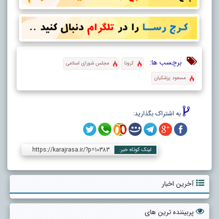
برچسب ها:
کرونا
مجلس شورای اسلامی
مسعود پزشکیان
به اشتراک بگذارید:
https://karajrasa.ir/?p=10383
لینک کوتاه خبر:
آخرین اخبار
پربیننده ترین های