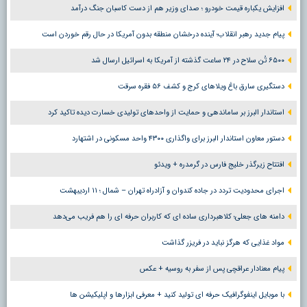
افزایش یکباره قیمت خودرو ؛ صدای وزیر هم از دست کاسبان جنگ درآمد
پیام جدید رهبر انقلاب؛ آینده درخشان منطقه بدون آمریکا در حال رقم خوردن است
۶۵۰۰ تُن سلاح در ۲۴ ساعت گذشته از آمریکا به اسرائیل ارسال شد
دستگیری سارق باغ ویلاهای کرج و کشف ۵۶ فقره سرقت
استاندار البرز بر ساماندهی و حمایت از واحدهای تولیدی خسارت دیده تاکید کرد
دستور معاون استاندار البرز برای واگذاری ۴۳۰۰ واحد مسکونی در اشتهارد
افتتاح زیرگذر خلیج فارس در گرمدره + ویدئو
اجرای محدودیت تردد در جاده کندوان و آزادراه تهران – شمال ؛ ١١ اردیبهشت
دامنه های جعلی؛ کلاهبرداری ساده ای که کاربران حرفه ای را هم فریب می‌دهد
مواد غذایی که هرگز نباید در فریزر گذاشت
پیام معنادار عراقچی پس از سفر به روسیه + عکس
با موبایل اینفوگرافیک حرفه ای تولید کنید + معرفی ابزارها و اپلیکیشن ها