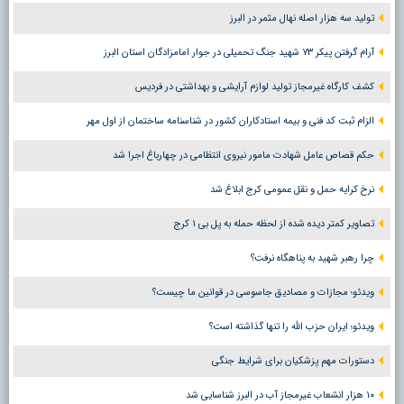
تولید سه هزار اصله نهال مثمر در البرز
آرام گرفتن پیکر ۷۳ شهید جنگ تحمیلی در جوار امامزادگان استان البرز
کشف کارگاه غیرمجاز تولید لوازم آرایشی و بهداشتی در فردیس
الزام ثبت کد فنی و بیمه استادکاران کشور در شناسنامه ساختمان از اول مهر
حکم قصاص عامل شهادت مامور نیروی انتظامی در چهارباغ اجرا شد
نرخ کرایه حمل و نقل عمومی کرج ابلاغ شد
تصاویر کمتر دیده شده از لحظه حمله به پل بی ۱ کرج
چرا رهبر شهید به پناهگاه نرفت؟
ویدئو؛ مجازات و مصادیق جاسوسی در قوانین ما چیست؟
ویدئو؛ ایران حزب الله را تنها گذاشته است؟
دستورات مهم پزشکیان برای شرایط جنگی
۱۰ هزار انشعاب غیرمجاز آب در البرز شناسایی شد