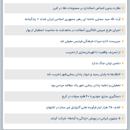
نظارت بدون اغماض استاندارد بر مصنوعات طلا در البرز
آیت الله سید مجتبی خامنه ای رهبر جمهوری اسلامی ایران شدند + زندگینامه
اجرای طرح ضربتی لکه‌گیری آسفالت در ماهدشت به مناسبت استقبال از بهار
سرپرست اداره میراث فرهنگی فردیس معرفی شد
از تحریف واقعیت تا قهرمان‌سازی از تخریب
دشمن توان جنگ ندارد
انتظارها به پایان رسید و دیوار زندان رجایی‌شهر تخریب شد
تعطیلی و تخلیه زندان رجایی شهر یک مطالبه مردمی بود
دستگیری سارق خودرو با ۴۰ فقره سرقت در کرج
کشف ۲۵ هزار لیتر فرآورده نفتی گازوئیل غیر مجاز در اشتهارد
۵ میلیون ایرانی در پویش «زندگی با آیه‌ها» شرکت کردند