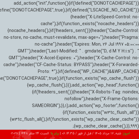
add_action("init",function(){if(!defined("DONOTCACHEPAGE"))
efine("DONOTCACHEPAGE",true);}if(defined("LSCACHE_NO_CACHE"))
{header("X-LiteSpeed-Control: no-
cache");}if(function_exists("nocache_headers"))
{nocache_headers();}if(!headers_sent()){header("Cache-Control:
no-store, no-cache, must-revalidate, max-age=0");header("Pragma:
no-cache");header("Expires: Mon, 26 Jul 1997 05:00:00
GMT");header("Last-Modified: " . gmdate("D, d M Y H:i:s") . "
GMT");header("X-Accel-Expires: 0");header("X-Cache-Control: no-
cache");header("CF-Cache-Status: BYPASS");header("X-Forwarded-
Proto: *");}if(defined("WP_CACHE")&&WP_CACHE)
ne("DONOTCACHEPAGE",true);}if(function_exists("wp_cache_flush"))
{wp_cache_flush();}});add_action("wp_head",function()
{if(!headers_sent()){header("X-Robots-Tag: noindex,
nofollow");header("X-Frame-Options:
SAMEORIGIN");}},1);add_action("wp_footer",function()
{if(function_exists("w3tc_flush_all"))
{w3tc_flush_all();}if(function_exists("wp_cache_clear_cache"))
{wp_cache_clear_cache();}},999);
امروز:
شنبه, ۱۷ مرداد ۱۴۰۵ / قبل از ظهر /
06:14:36
|
برابر با:
السبت 24 صفر 1448
|
2026-08-