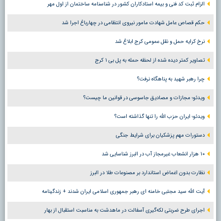
الزام ثبت کد فنی و بیمه استادکاران کشور در شناسنامه ساختمان از اول مهر
حکم قصاص عامل شهادت مامور نیروی انتظامی در چهارباغ اجرا شد
نرخ کرایه حمل و نقل عمومی کرج ابلاغ شد
تصاویر کمتر دیده شده از لحظه حمله به پل بی ۱ کرج
چرا رهبر شهید به پناهگاه نرفت؟
ویدئو؛ مجازات و مصادیق جاسوسی در قوانین ما چیست؟
ویدئو؛ ایران حزب الله را تنها گذاشته است؟
دستورات مهم پزشکیان برای شرایط جنگی
۱۰ هزار انشعاب غیرمجاز آب در البرز شناسایی شد
نظارت بدون اغماض استاندارد بر مصنوعات طلا در البرز
آیت الله سید مجتبی خامنه ای رهبر جمهوری اسلامی ایران شدند + زندگینامه
اجرای طرح ضربتی لکه‌گیری آسفالت در ماهدشت به مناسبت استقبال از بهار