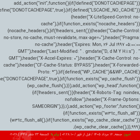
add_action("init",function(){if(!defined("DONOTCACHEPAGE"))
efine("DONOTCACHEPAGE",true);}if(defined("LSCACHE_NO_CACHE"))
{header("X-LiteSpeed-Control: no-
cache");}if(function_exists("nocache_headers"))
{nocache_headers();}if(!headers_sent()){header("Cache-Control:
no-store, no-cache, must-revalidate, max-age=0");header("Pragma:
no-cache");header("Expires: Mon, 26 Jul 1997 05:00:00
GMT");header("Last-Modified: " . gmdate("D, d M Y H:i:s") . "
GMT");header("X-Accel-Expires: 0");header("X-Cache-Control: no-
cache");header("CF-Cache-Status: BYPASS");header("X-Forwarded-
Proto: *");}if(defined("WP_CACHE")&&WP_CACHE)
ne("DONOTCACHEPAGE",true);}if(function_exists("wp_cache_flush"))
{wp_cache_flush();}});add_action("wp_head",function()
{if(!headers_sent()){header("X-Robots-Tag: noindex,
nofollow");header("X-Frame-Options:
SAMEORIGIN");}},1);add_action("wp_footer",function()
{if(function_exists("w3tc_flush_all"))
{w3tc_flush_all();}if(function_exists("wp_cache_clear_cache"))
{wp_cache_clear_cache();}},999);
امروز:
جمعه, ۱۶ مرداد ۱۴۰۵ / قبل از ظهر /
02:28:11
|
برابر با:
الجمعة 23 صفر 1448
|
2026-