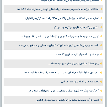
دستگیری سارق باغ ویلاهای کرج و کشف ۵۶ فقره سرقت
استاندار البرز بر ساماندهی و حمایت از واحدهای تولیدی خسارت دیده تاکید کرد
دستور معاون استاندار البرز برای واگذاری ۴۳۰۰ واحد مسکونی در اشتهارد
افتتاح زیرگذر خلیج فارس در گرمدره + ویدئو
اجرای محدودیت تردد در جاده کندوان و آزادراه تهران – شمال ؛ ١١ اردیبهشت
دامنه های جعلی؛ کلاهبرداری ساده ای که کاربران حرفه ای را هم فریب می‌دهد
مواد غذایی که هرگز نباید در فریزر گذاشت
پیام معنادار عراقچی پس از سفر به روسیه + عکس
با موبایل اینفوگرافیک حرفه ای تولید کنید + معرفی ابزارها و اپلیکیشن ها
تولید سه هزار اصله نهال مثمر در البرز
آرام گرفتن پیکر ۷۳ شهید جنگ تحمیلی در جوار امامزادگان استان البرز
کشف کارگاه غیرمجاز تولید لوازم آرایشی و بهداشتی در فردیس