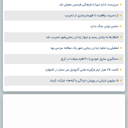
سرپرست اداره میراث فرهنگی فردیس معرفی شد
از تحریف واقعیت تا قهرمان‌سازی از تخریب
دشمن توان جنگ ندارد
انتظارها به پایان رسید و دیوار زندان رجایی‌شهر تخریب شد
تعطیلی و تخلیه زندان رجایی شهر یک مطالبه مردمی بود
دستگیری سارق خودرو با ۴۰ فقره سرقت در کرج
کشف ۲۵ هزار لیتر فرآورده نفتی گازوئیل غیر مجاز در اشتهارد
۵ میلیون ایرانی در پویش «زندگی با آیه‌ها» شرکت کردند