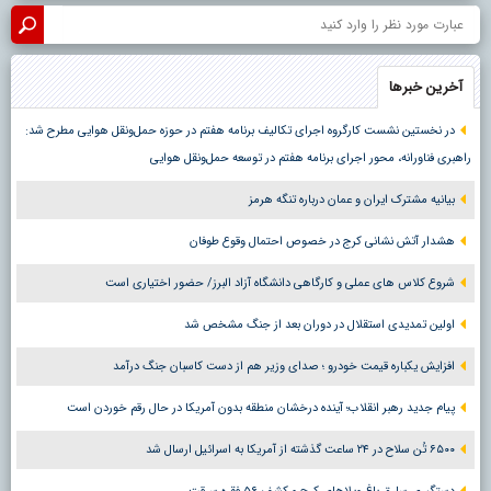
آخرین خبرها
در نخستین نشست کارگروه اجرای تکالیف برنامه هفتم در حوزه حمل‌ونقل هوایی مطرح شد:
راهبری فناورانه، محور اجرای برنامه هفتم در توسعه حمل‌ونقل هوایی
بیانیه مشترک ایران و عمان درباره تنگه هرمز
هشدار آتش نشانی کرج در خصوص احتمال وقوع طوفان
شروع کلاس های عملی و کارگاهی دانشگاه آزاد البرز/ حضور اختیاری است
اولین تمدیدی استقلال در دوران بعد از جنگ مشخص شد
افزایش یکباره قیمت خودرو ؛ صدای وزیر هم از دست کاسبان جنگ درآمد
پیام جدید رهبر انقلاب؛ آینده درخشان منطقه بدون آمریکا در حال رقم خوردن است
۶۵۰۰ تُن سلاح در ۲۴ ساعت گذشته از آمریکا به اسرائیل ارسال شد