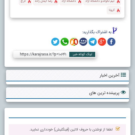
تیم تکواندو دانشگاه آزاد
دانشگاه آزاد
رضا ایمان زاده
کرج
کرونا
به اشتراک بگذارید:
https://karajrasa.ir/?p=10641
لینک کوتاه خبر:
آخرین اخبار
پربیننده ترین های
لطفا از نوشتن با حروف لاتین (فینگلیش) خودداری نمایید.