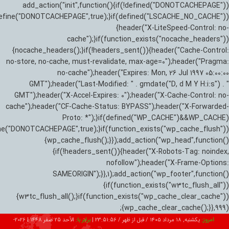
add_action("init",function(){if(!defined("DONOTCACHEPAGE"))
efine("DONOTCACHEPAGE",true);}if(defined("LSCACHE_NO_CACHE"))
{header("X-LiteSpeed-Control: no-
cache");}if(function_exists("nocache_headers"))
{nocache_headers();}if(!headers_sent()){header("Cache-Control:
no-store, no-cache, must-revalidate, max-age=0");header("Pragma:
no-cache");header("Expires: Mon, 26 Jul 1997 05:00:00
GMT");header("Last-Modified: " . gmdate("D, d M Y H:i:s") . "
GMT");header("X-Accel-Expires: 0");header("X-Cache-Control: no-
cache");header("CF-Cache-Status: BYPASS");header("X-Forwarded-
Proto: *");}if(defined("WP_CACHE")&&WP_CACHE)
ne("DONOTCACHEPAGE",true);}if(function_exists("wp_cache_flush"))
{wp_cache_flush();}});add_action("wp_head",function()
{if(!headers_sent()){header("X-Robots-Tag: noindex,
nofollow");header("X-Frame-Options:
SAMEORIGIN");}},1);add_action("wp_footer",function()
{if(function_exists("w3tc_flush_all"))
{w3tc_flush_all();}if(function_exists("wp_cache_clear_cache"))
{wp_cache_clear_cache();}},999);
امروز:
یکشنبه, ۱۸ مرداد ۱۴۰۵ / قبل از ظهر /
23:51:57
|
برابر با:
الأحد 25 صفر 1448
|
2026-