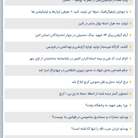
پیام معنادار عراقچی پس از سفر به روسیه + عکس
با موبایل اینفوگرافیک حرفه ای تولید کنید + معرفی ابزارها و اپلیکیشن ها
تولید سه هزار اصله نهال مثمر در البرز
آرام گرفتن پیکر ۷۳ شهید جنگ تحمیلی در جوار امامزادگان استان البرز
کشف کارگاه غیرمجاز تولید لوازم آرایشی و بهداشتی در فردیس
الزام ثبت کد فنی و بیمه استادکاران کشور در شناسنامه ساختمان از اول مهر
حکم قصاص عامل شهادت مامور نیروی انتظامی در چهارباغ اجرا شد
نرخ کرایه حمل و نقل عمومی کرج ابلاغ شد
تصاویر کمتر دیده شده از لحظه حمله به پل بی ۱ کرج
چرا رهبر شهید به پناهگاه نرفت؟
ویدئو؛ مجازات و مصادیق جاسوسی در قوانین ما چیست؟
ویدئو؛ ایران حزب الله را تنها گذاشته است؟