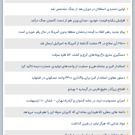
اولین تمدیدی استقلال در دوران بعد از جنگ مشخص شد
افزایش یکباره قیمت خودرو ؛ صدای وزیر هم از دست کاسبان جنگ درآمد
پیام جدید رهبر انقلاب؛ آینده درخشان منطقه بدون آمریکا در حال رقم خوردن است
۶۵۰۰ تُن سلاح در ۲۴ ساعت گذشته از آمریکا به اسرائیل ارسال شد
دستگیری سارق باغ ویلاهای کرج و کشف ۵۶ فقره سرقت
استاندار البرز بر ساماندهی و حمایت از واحدهای تولیدی خسارت دیده تاکید کرد
دستور معاون استاندار البرز برای واگذاری ۴۳۰۰ واحد مسکونی در اشتهارد
افتتاح زیرگذر خلیج فارس در گرمدره + ویدئو
اجرای محدودیت تردد در جاده کندوان و آزادراه تهران – شمال ؛ ١١ اردیبهشت
دامنه های جعلی؛ کلاهبرداری ساده ای که کاربران حرفه ای را هم فریب می‌دهد
مواد غذایی که هرگز نباید در فریزر گذاشت