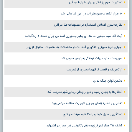
دستورات مهم پزشکیان برای شرایط جنگی
۱۰ هزار انشعاب غیرمجاز آب در البرز شناسایی شد
نظارت بدون اغماض استاندارد بر مصنوعات طلا در البرز
آیت الله سید مجتبی خامنه ای رهبر جمهوری اسلامی ایران شدند + زندگینامه
اجرای طرح ضربتی لکه‌گیری آسفالت در ماهدشت به مناسبت استقبال از بهار
سرپرست اداره میراث فرهنگی فردیس معرفی شد
از تحریف واقعیت تا قهرمان‌سازی از تخریب
دشمن توان جنگ ندارد
انتظارها به پایان رسید و دیوار زندان رجایی‌شهر تخریب شد
تعطیلی و تخلیه زندان رجایی شهر یک مطالبه مردمی بود
دستگیری سارق خودرو با ۴۰ فقره سرقت در کرج
کشف ۲۵ هزار لیتر فرآورده نفتی گازوئیل غیر مجاز در اشتهارد