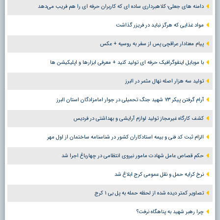
دامنه های جعلی؛ کلاهبرداری ساده ای که کاربران حرفه ای را هم فریب می‌دهد
مواد غذایی که هرگز نباید در فریزر گذاشت
پیام معنادار عراقچی پس از سفر به روسیه + عکس
با موبایل اینفوگرافیک حرفه ای تولید کنید + معرفی ابزارها و اپلیکیشن ها
تولید سه هزار اصله نهال مثمر در البرز
آرام گرفتن پیکر ۷۳ شهید جنگ تحمیلی در جوار امامزادگان استان البرز
کشف کارگاه غیرمجاز تولید لوازم آرایشی و بهداشتی در فردیس
الزام ثبت کد فنی و بیمه استادکاران کشور در شناسنامه ساختمان از اول مهر
حکم قصاص عامل شهادت مامور نیروی انتظامی در چهارباغ اجرا شد
نرخ کرایه حمل و نقل عمومی کرج ابلاغ شد
تصاویر کمتر دیده شده از لحظه حمله به پل بی ۱ کرج
چرا رهبر شهید به پناهگاه نرفت؟