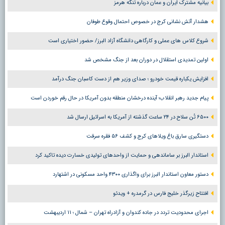
بیانیه مشترک ایران و عمان درباره تنگه هرمز
هشدار آتش نشانی کرج در خصوص احتمال وقوع طوفان
شروع کلاس های عملی و کارگاهی دانشگاه آزاد البرز/ حضور اختیاری است
اولین تمدیدی استقلال در دوران بعد از جنگ مشخص شد
افزایش یکباره قیمت خودرو ؛ صدای وزیر هم از دست کاسبان جنگ درآمد
پیام جدید رهبر انقلاب؛ آینده درخشان منطقه بدون آمریکا در حال رقم خوردن است
۶۵۰۰ تُن سلاح در ۲۴ ساعت گذشته از آمریکا به اسرائیل ارسال شد
دستگیری سارق باغ ویلاهای کرج و کشف ۵۶ فقره سرقت
استاندار البرز بر ساماندهی و حمایت از واحدهای تولیدی خسارت دیده تاکید کرد
دستور معاون استاندار البرز برای واگذاری ۴۳۰۰ واحد مسکونی در اشتهارد
افتتاح زیرگذر خلیج فارس در گرمدره + ویدئو
اجرای محدودیت تردد در جاده کندوان و آزادراه تهران – شمال ؛ ١١ اردیبهشت