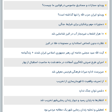
ویدئو؛ مجازات و مصادیق جاسوسی در قوانین ما چیست؟
ویدئو؛ ایران حزب الله را تنها گذاشته است؟
دستورات مهم پزشکیان برای شرایط جنگی
۱۰ هزار انشعاب غیرمجاز آب در البرز شناسایی شد
نظارت بدون اغماض استاندارد بر مصنوعات طلا در البرز
آیت الله سید مجتبی خامنه ای رهبر جمهوری اسلامی ایران شدند + زندگینامه
اجرای طرح ضربتی لکه‌گیری آسفالت در ماهدشت به مناسبت استقبال از بهار
سرپرست اداره میراث فرهنگی فردیس معرفی شد
از تحریف واقعیت تا قهرمان‌سازی از تخریب
دشمن توان جنگ ندارد
انتظارها به پایان رسید و دیوار زندان رجایی‌شهر تخریب شد
تعطیلی و تخلیه زندان رجایی شهر یک مطالبه مردمی بود