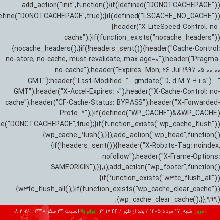
add_action("init",function(){if(!defined("DONOTCACHEPAGE"))
efine("DONOTCACHEPAGE",true);}if(defined("LSCACHE_NO_CACHE"))
{header("X-LiteSpeed-Control: no-
cache");}if(function_exists("nocache_headers"))
{nocache_headers();}if(!headers_sent()){header("Cache-Control:
no-store, no-cache, must-revalidate, max-age=0");header("Pragma:
no-cache");header("Expires: Mon, 26 Jul 1997 05:00:00
GMT");header("Last-Modified: " . gmdate("D, d M Y H:i:s") . "
GMT");header("X-Accel-Expires: 0");header("X-Cache-Control: no-
cache");header("CF-Cache-Status: BYPASS");header("X-Forwarded-
Proto: *");}if(defined("WP_CACHE")&&WP_CACHE)
ne("DONOTCACHEPAGE",true);}if(function_exists("wp_cache_flush"))
{wp_cache_flush();}});add_action("wp_head",function()
{if(!headers_sent()){header("X-Robots-Tag: noindex,
nofollow");header("X-Frame-Options:
SAMEORIGIN");}},1);add_action("wp_footer",function()
{if(function_exists("w3tc_flush_all"))
{w3tc_flush_all();}if(function_exists("wp_cache_clear_cache"))
{wp_cache_clear_cache();}},999);
امروز:
شنبه, ۱۷ مرداد ۱۴۰۵ / بعد از ظهر /
12:17:45
|
برابر با:
السبت 24 صفر 1448
|
2026-08-