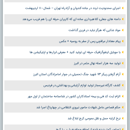
اجرای محدودیت تردد در جاده کندوان و آزادراه تهران – شمال ؛ ١١ اردیبهشت
دامنه های جعلی؛ کلاهبرداری ساده ای که کاربران حرفه ای را هم فریب می‌دهد
مواد غذایی که هرگز نباید در فریزر گذاشت
پیام معنادار عراقچی پس از سفر به روسیه + عکس
با موبایل اینفوگرافیک حرفه ای تولید کنید + معرفی ابزارها و اپلیکیشن ها
تولید سه هزار اصله نهال مثمر در البرز
آرام گرفتن پیکر ۷۳ شهید جنگ تحمیلی در جوار امامزادگان استان البرز
کشف کارگاه غیرمجاز تولید لوازم آرایشی و بهداشتی در فردیس
الزام ثبت کد فنی و بیمه استادکاران کشور در شناسنامه ساختمان از اول مهر
حکم قصاص عامل شهادت مامور نیروی انتظامی در چهارباغ اجرا شد
نرخ کرایه حمل و نقل عمومی کرج ابلاغ شد
تصاویر کمتر دیده شده از لحظه حمله به پل بی ۱ کرج