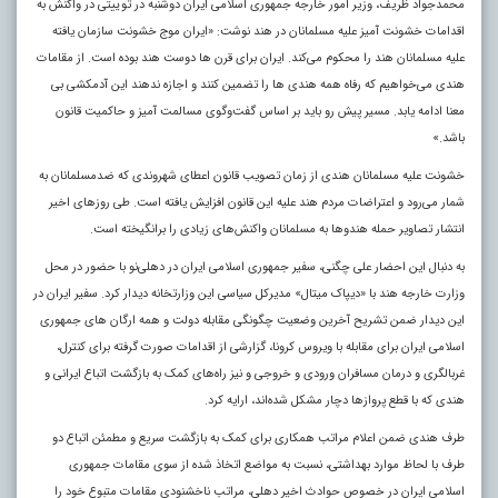
محمدجواد ظریف، وزیر امور خارجه جمهوری اسلامی ایران دوشنبه در توییتی در واکنش به
اقدامات خشونت آمیز علیه مسلمانان در هند نوشت: «ایران موج خشونت سازمان یافته
علیه مسلمانان هند را محکوم می‌کند. ایران برای قرن‌ ها دوست هند بوده است. از مقامات
هندی می‌خواهیم که رفاه همه هندی‌ ها را تضمین کنند و اجازه ندهند این آدمکشی بی‌
معنا ادامه یابد. مسیر پیش رو باید بر اساس گفت‌وگوی مسالمت‌ آمیز و حاکمیت قانون
باشد.»
خشونت علیه مسلمانان هندی از زمان تصویب قانون اعطای شهروندی که ضدمسلمانان به
شمار می‌رود و اعتراضات مردم هند علیه این قانون افزایش یافته است. طی روزهای اخیر
انتشار تصاویر حمله هندوها به مسلمانان واکنش‌های زیادی را برانگیخته است.
به دنبال این احضار علی چگنی، سفیر جمهوری اسلامی ایران در دهلی‌نو با حضور در محل
وزارت خارجه هند با «دیپاک میتال» مدیرکل سیاسی این وزارتخانه دیدار کرد. سفیر ایران در
این دیدار ضمن تشریح آخرین وضعیت چگونگی مقابله دولت و همه ارگان‌ های جمهوری
اسلامی ایران برای مقابله با ویروس کرونا، گزارشی از اقدامات صورت گرفته برای کنترل،
غربالگری و درمان مسافران ورودی و خروجی و نیز راه‌های کمک به بازگشت اتباع ایرانی و
هندی که با قطع پروازها دچار مشکل شده‌اند، ارایه کرد.
طرف هندی ضمن اعلام مراتب همکاری برای کمک به بازگشت سریع و مطمئن اتباع دو
طرف با لحاظ موارد بهداشتی، نسبت به مواضع اتخاذ شده از سوی مقامات جمهوری
اسلامی ایران در خصوص حوادث اخیر دهلی، مراتب ناخشنودی مقامات متبوع خود را