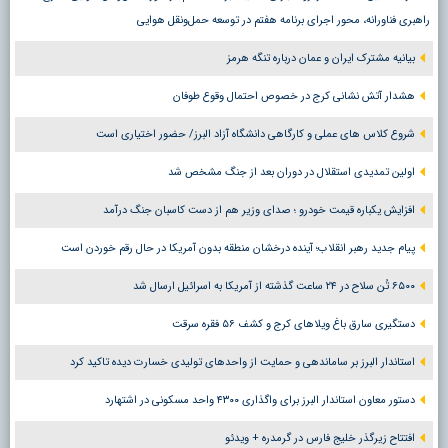
راهبری فناورانه، محور اجرای برنامه هفتم در توسعه حمل‌ونقل هوایی
بیانیه مشترک ایران و عمان درباره تنگه هرمز
هشدار آتش نشانی کرج در خصوص احتمال وقوع طوفان
شروع کلاس های عملی و کارگاهی دانشگاه آزاد البرز/ حضور اختیاری است
اولین تمدیدی استقلال در دوران بعد از جنگ مشخص شد
افزایش یکباره قیمت خودرو ؛ صدای وزیر هم از دست کاسبان جنگ درآمد
پیام جدید رهبر انقلاب؛ آینده درخشان منطقه بدون آمریکا در حال رقم خوردن است
۶۵۰۰ تُن سلاح در ۲۴ ساعت گذشته از آمریکا به اسرائیل ارسال شد
دستگیری سارق باغ ویلاهای کرج و کشف ۵۶ فقره سرقت
استاندار البرز بر ساماندهی و حمایت از واحدهای تولیدی خسارت دیده تاکید کرد
دستور معاون استاندار البرز برای واگذاری ۴۳۰۰ واحد مسکونی در اشتهارد
افتتاح زیرگذر خلیج فارس در گرمدره + ویدئو