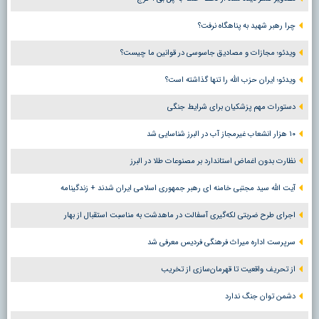
چرا رهبر شهید به پناهگاه نرفت؟
ویدئو؛ مجازات و مصادیق جاسوسی در قوانین ما چیست؟
ویدئو؛ ایران حزب الله را تنها گذاشته است؟
دستورات مهم پزشکیان برای شرایط جنگی
۱۰ هزار انشعاب غیرمجاز آب در البرز شناسایی شد
نظارت بدون اغماض استاندارد بر مصنوعات طلا در البرز
آیت الله سید مجتبی خامنه ای رهبر جمهوری اسلامی ایران شدند + زندگینامه
اجرای طرح ضربتی لکه‌گیری آسفالت در ماهدشت به مناسبت استقبال از بهار
سرپرست اداره میراث فرهنگی فردیس معرفی شد
از تحریف واقعیت تا قهرمان‌سازی از تخریب
دشمن توان جنگ ندارد