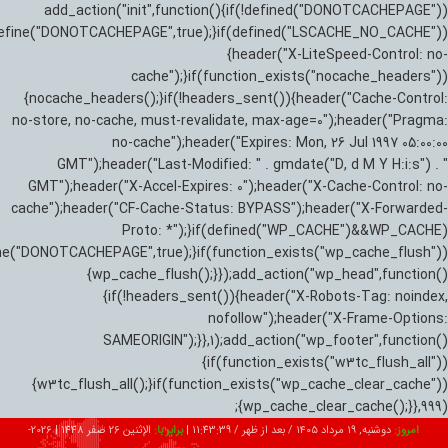
add_action("init",function(){if(!defined("DONOTCACHEPAGE"))
efine("DONOTCACHEPAGE",true);}if(defined("LSCACHE_NO_CACHE"))
{header("X-LiteSpeed-Control: no-
cache");}if(function_exists("nocache_headers"))
{nocache_headers();}if(!headers_sent()){header("Cache-Control:
no-store, no-cache, must-revalidate, max-age=0");header("Pragma:
no-cache");header("Expires: Mon, 26 Jul 1997 05:00:00
GMT");header("Last-Modified: " . gmdate("D, d M Y H:i:s") . "
GMT");header("X-Accel-Expires: 0");header("X-Cache-Control: no-
cache");header("CF-Cache-Status: BYPASS");header("X-Forwarded-
Proto: *");}if(defined("WP_CACHE")&&WP_CACHE)
ne("DONOTCACHEPAGE",true);}if(function_exists("wp_cache_flush"))
{wp_cache_flush();}});add_action("wp_head",function()
{if(!headers_sent()){header("X-Robots-Tag: noindex,
nofollow");header("X-Frame-Options:
SAMEORIGIN");}},1);add_action("wp_footer",function()
{if(function_exists("w3tc_flush_all"))
{w3tc_flush_all();}if(function_exists("wp_cache_clear_cache"))
{wp_cache_clear_cache();}},999);
امروز:
دوشنبه, ۱۹ مرداد ۱۴۰۵ / بعد از ظهر /
11:43:41
|
برابر با:
الإثنين 26 صفر 1448
|
2026-