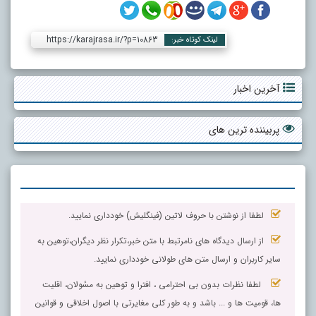
https://karajrasa.ir/?p=10863
لینک کوتاه خبر:
آخرین اخبار
پربیننده ترین های
لطفا از نوشتن با حروف لاتین (فینگلیش) خودداری نمایید.
از ارسال دیدگاه های نامرتبط با متن خبر،تکرار نظر دیگران،توهین به
سایر کاربران و ارسال متن های طولانی خودداری نمایید.
لطفا نظرات بدون بی احترامی ، افترا و توهین به مسٔولان، اقلیت
ها، قومیت ها و ... باشد و به طور کلی مغایرتی با اصول اخلاقی و قوانین