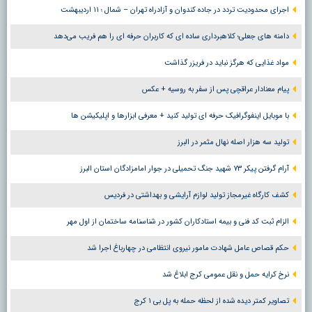
اجرای محدودیت تردد در جاده کندوان و آزادراه تهران – شمال ؛ ١١ اردیبهشت
دامنه های جعلی؛ کلاهبرداری ساده ای که کاربران حرفه ای را هم فریب می‌دهد
مواد غذایی که هرگز نباید در فریزر گذاشت
پیام معنادار عراقچی پس از سفر به روسیه + عکس
با موبایل اینفوگرافیک حرفه ای تولید کنید + معرفی ابزارها و اپلیکیشن ها
تولید سه هزار اصله نهال مثمر در البرز
آرام گرفتن پیکر ۷۳ شهید جنگ تحمیلی در جوار امامزادگان استان البرز
کشف کارگاه غیرمجاز تولید لوازم آرایشی و بهداشتی در فردیس
الزام ثبت کد فنی و بیمه استادکاران کشور در شناسنامه ساختمان از اول مهر
حکم قصاص عامل شهادت مامور نیروی انتظامی در چهارباغ اجرا شد
نرخ کرایه حمل و نقل عمومی کرج ابلاغ شد
تصاویر کمتر دیده شده از لحظه حمله به پل بی ۱ کرج