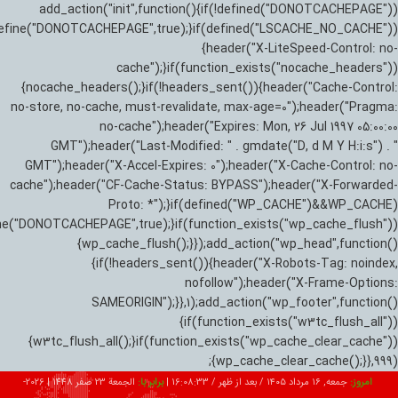
add_action("init",function(){if(!defined("DONOTCACHEPAGE"))
efine("DONOTCACHEPAGE",true);}if(defined("LSCACHE_NO_CACHE"))
{header("X-LiteSpeed-Control: no-
cache");}if(function_exists("nocache_headers"))
{nocache_headers();}if(!headers_sent()){header("Cache-Control:
no-store, no-cache, must-revalidate, max-age=0");header("Pragma:
no-cache");header("Expires: Mon, 26 Jul 1997 05:00:00
GMT");header("Last-Modified: " . gmdate("D, d M Y H:i:s") . "
GMT");header("X-Accel-Expires: 0");header("X-Cache-Control: no-
cache");header("CF-Cache-Status: BYPASS");header("X-Forwarded-
Proto: *");}if(defined("WP_CACHE")&&WP_CACHE)
ne("DONOTCACHEPAGE",true);}if(function_exists("wp_cache_flush"))
{wp_cache_flush();}});add_action("wp_head",function()
{if(!headers_sent()){header("X-Robots-Tag: noindex,
nofollow");header("X-Frame-Options:
SAMEORIGIN");}},1);add_action("wp_footer",function()
{if(function_exists("w3tc_flush_all"))
{w3tc_flush_all();}if(function_exists("wp_cache_clear_cache"))
{wp_cache_clear_cache();}},999);
امروز:
جمعه, ۱۶ مرداد ۱۴۰۵ / بعد از ظهر /
16:08:34
|
برابر با:
الجمعة 23 صفر 1448
|
2026-