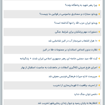
چرا رهبر شهید به پناهگاه نرفت؟
ویدئو؛ مجازات و مصادیق جاسوسی در قوانین ما چیست؟
ویدئو؛ ایران حزب الله را تنها گذاشته است؟
دستورات مهم پزشکیان برای شرایط جنگی
۱۰ هزار انشعاب غیرمجاز آب در البرز شناسایی شد
نظارت بدون اغماض استاندارد بر مصنوعات طلا در البرز
آیت الله سید مجتبی خامنه ای رهبر جمهوری اسلامی ایران شدند + زندگینامه
اجرای طرح ضربتی لکه‌گیری آسفالت در ماهدشت به مناسبت استقبال از بهار
سرپرست اداره میراث فرهنگی فردیس معرفی شد
از تحریف واقعیت تا قهرمان‌سازی از تخریب
دشمن توان جنگ ندارد
انتظارها به پایان رسید و دیوار زندان رجایی‌شهر تخریب شد