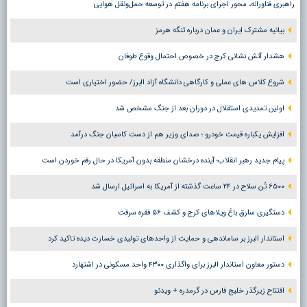
راهبری فناورانه، محور اجرای برنامه هفتم در توسعه حمل‌ونقل هوایی
بیانیه مشترک ایران و عمان درباره تنگه هرمز
هشدار آتش نشانی کرج در خصوص احتمال وقوع طوفان
شروع کلاس های عملی و کارگاهی دانشگاه آزاد البرز/ حضور اختیاری است
اولین تمدیدی استقلال در دوران بعد از جنگ مشخص شد
افزایش یکباره قیمت خودرو ؛ صدای وزیر هم از دست کاسبان جنگ درآمد
پیام جدید رهبر انقلاب؛ آینده درخشان منطقه بدون آمریکا در حال رقم خوردن است
۶۵۰۰ تُن سلاح در ۲۴ ساعت گذشته از آمریکا به اسرائیل ارسال شد
دستگیری سارق باغ ویلاهای کرج و کشف ۵۶ فقره سرقت
استاندار البرز بر ساماندهی و حمایت از واحدهای تولیدی خسارت دیده تاکید کرد
دستور معاون استاندار البرز برای واگذاری ۴۳۰۰ واحد مسکونی در اشتهارد
افتتاح زیرگذر خلیج فارس در گرمدره + ویدئو