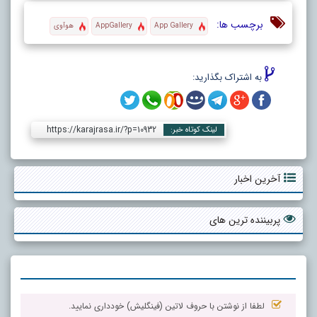
برچسب ها:
App Gallery
AppGallery
هوآوی
به اشتراک بگذارید:
https://karajrasa.ir/?p=10932
لینک کوتاه خبر:
آخرین اخبار
پربیننده ترین های
لطفا از نوشتن با حروف لاتین (فینگلیش) خودداری نمایید.