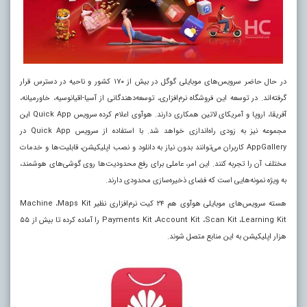
در حال حاضر سرویس‌های موبایلی گوگل در بیش از ۱۷۰ کشور و ناحیه در دسترس قرار
گرفته‌اند. در توسعه این فروشگاه نرم‌افزاری، توسعه‌دهندگانی از آسیا-اقیانوسیه، خاورمیانه،
آفریقا، اروپا و آمریکای لاتین همکاری دارند. هوآوی اعلام کرده سرویس
Quick App
این
مجموعه نیز به زودی راه‌اندازی خواهد شد. با استفاده از سرویس
Quick App
در
AppGallery
کاربران می‌توانند بدون نیاز به دانلود و نصب اپلیکیشن، قابلیت‌ها و خدمات
مختلف آن را تجربه کنند. این امر، عاملی برای رفع محدودیت‌ها روی گوشی‌های هوشمند،
به ویژه نمونه‌هایی است که فضای ذخیره‌سازی محدودی دارند.
هسته سرویس‌های موبایلی هوآوی هم ۲۴ کیت نرم‌افزاری نظیر
Maps Kit
،
Machine
Learning Kit
،
Scan Kit
،
Account Kit
،
Payments Kit
را آماده کرده تا بیش از ۵۵
هزار اپلیکیشن به این منابع متصل شوند.