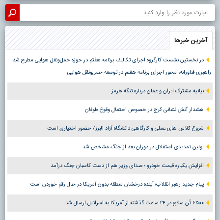
آخرین خبرها
در نخستین نشست کارگروه اجرای تکالیف برنامه هفتم در حوزه حمل‌ونقل هوایی مطرح شد:
راهبری فناورانه، محور اجرای برنامه هفتم در توسعه حمل‌ونقل هوایی
بیانیه مشترک ایران و عمان درباره تنگه هرمز
هشدار آتش نشانی کرج در خصوص احتمال وقوع طوفان
شروع کلاس های عملی و کارگاهی دانشگاه آزاد البرز/ حضور اختیاری است
اولین تمدیدی استقلال در دوران بعد از جنگ مشخص شد
افزایش یکباره قیمت خودرو ؛ صدای وزیر هم از دست کاسبان جنگ درآمد
پیام جدید رهبر انقلاب؛ آینده درخشان منطقه بدون آمریکا در حال رقم خوردن است
۶۵۰۰ تُن سلاح در ۲۴ ساعت گذشته از آمریکا به اسرائیل ارسال شد