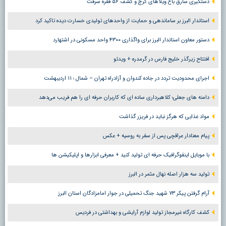
دستگیری سارق باغ ویلاهای کرج و کشف ۵۶ فقره سرقت
استاندار البرز بر ساماندهی و حمایت از واحدهای تولیدی خسارت دیده تاکید کرد
دستور معاون استاندار البرز برای واگذاری ۴۳۰۰ واحد مسکونی در اشتهارد
افتتاح زیرگذر خلیج فارس در گرمدره + ویدئو
اجرای محدودیت تردد در جاده کندوان و آزادراه تهران – شمال ؛ ١١ اردیبهشت
دامنه های جعلی؛ کلاهبرداری ساده ای که کاربران حرفه ای را هم فریب می‌دهد
مواد غذایی که هرگز نباید در فریزر گذاشت
پیام معنادار عراقچی پس از سفر به روسیه + عکس
با موبایل اینفوگرافیک حرفه ای تولید کنید + معرفی ابزارها و اپلیکیشن ها
تولید سه هزار اصله نهال مثمر در البرز
آرام گرفتن پیکر ۷۳ شهید جنگ تحمیلی در جوار امامزادگان استان البرز
کشف کارگاه غیرمجاز تولید لوازم آرایشی و بهداشتی در فردیس