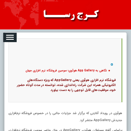
08-09
تبلیغات
درباره ما
ارتباط با ما
RSS
|
کد خبر:
10932 |
نگاهی به App Gallery هوآوی؛ سومین فروشگاه نرم افزاری جهان
|
10
تاریخ انتشار :
۱۸ مرداد ۱۴۰۵ - ۱۴:۱۶ |
۰
پ
نگاهی به App Gallery هوآوی؛ سومین فروشگاه نرم افزاری جهان
فروشگاه نرم‌ افزاری هوآوی یعنی AppGallery که ویژه دستگاه‌های
الکترونیکی همراه این شرکت راه‌اندازی شده، توانسته در مدت کوتاه حضور
خود، موفقیت‌های قابل توجهی را به دست بیاورد.
هوآوی در رویداد آنلاینی که برگزار شد جزئیات جالبی را در خصوص فروشگاه نرم‌افزاری
جدیدش
AppGallery
منتشر کرد.
براساس گفته مسئولان هوآوی،
AppGallery
در حال حاضر سومین فروشگاه نرم‌افزاری