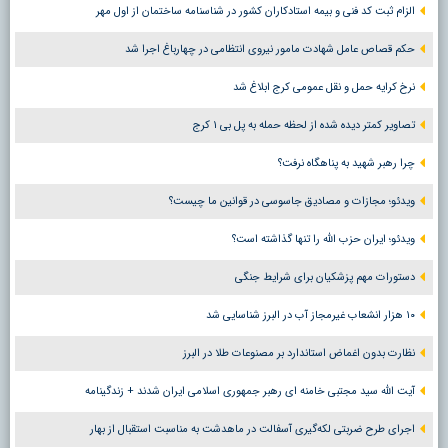
الزام ثبت کد فنی و بیمه استادکاران کشور در شناسنامه ساختمان از اول مهر
حکم قصاص عامل شهادت مامور نیروی انتظامی در چهارباغ اجرا شد
نرخ کرایه حمل و نقل عمومی کرج ابلاغ شد
تصاویر کمتر دیده شده از لحظه حمله به پل بی ۱ کرج
چرا رهبر شهید به پناهگاه نرفت؟
ویدئو؛ مجازات و مصادیق جاسوسی در قوانین ما چیست؟
ویدئو؛ ایران حزب الله را تنها گذاشته است؟
دستورات مهم پزشکیان برای شرایط جنگی
۱۰ هزار انشعاب غیرمجاز آب در البرز شناسایی شد
نظارت بدون اغماض استاندارد بر مصنوعات طلا در البرز
آیت الله سید مجتبی خامنه ای رهبر جمهوری اسلامی ایران شدند + زندگینامه
اجرای طرح ضربتی لکه‌گیری آسفالت در ماهدشت به مناسبت استقبال از بهار