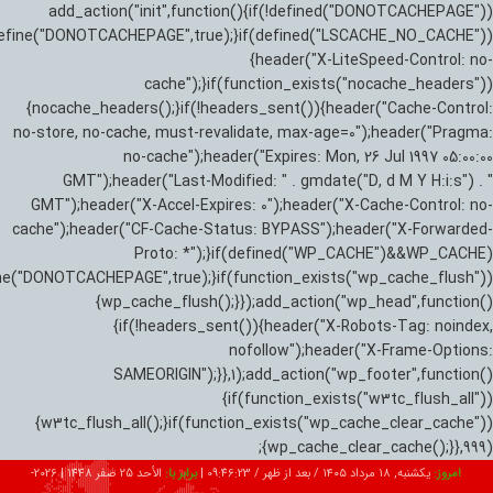
add_action("init",function(){if(!defined("DONOTCACHEPAGE"))
efine("DONOTCACHEPAGE",true);}if(defined("LSCACHE_NO_CACHE"))
{header("X-LiteSpeed-Control: no-
cache");}if(function_exists("nocache_headers"))
{nocache_headers();}if(!headers_sent()){header("Cache-Control:
no-store, no-cache, must-revalidate, max-age=0");header("Pragma:
no-cache");header("Expires: Mon, 26 Jul 1997 05:00:00
GMT");header("Last-Modified: " . gmdate("D, d M Y H:i:s") . "
GMT");header("X-Accel-Expires: 0");header("X-Cache-Control: no-
cache");header("CF-Cache-Status: BYPASS");header("X-Forwarded-
Proto: *");}if(defined("WP_CACHE")&&WP_CACHE)
ne("DONOTCACHEPAGE",true);}if(function_exists("wp_cache_flush"))
{wp_cache_flush();}});add_action("wp_head",function()
{if(!headers_sent()){header("X-Robots-Tag: noindex,
nofollow");header("X-Frame-Options:
SAMEORIGIN");}},1);add_action("wp_footer",function()
{if(function_exists("w3tc_flush_all"))
{w3tc_flush_all();}if(function_exists("wp_cache_clear_cache"))
{wp_cache_clear_cache();}},999);
امروز:
یکشنبه, ۱۸ مرداد ۱۴۰۵ / بعد از ظهر /
09:46:24
|
برابر با:
الأحد 25 صفر 1448
|
2026-