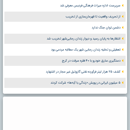
سرپرست اداره میراث فرهنگی فردیس معرفی شد
از تحریف واقعیت تا قهرمان‌سازی از تخریب
دشمن توان جنگ ندارد
انتظارها به پایان رسید و دیوار زندان رجایی‌شهر تخریب شد
تعطیلی و تخلیه زندان رجایی شهر یک مطالبه مردمی بود
دستگیری سارق خودرو با ۴۰ فقره سرقت در کرج
کشف ۲۵ هزار لیتر فرآورده نفتی گازوئیل غیر مجاز در اشتهارد
۵ میلیون ایرانی در پویش «زندگی با آیه‌ها» شرکت کردند