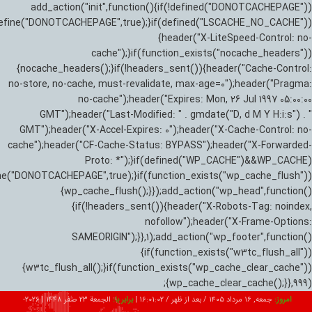
add_action("init",function(){if(!defined("DONOTCACHEPAGE"))
efine("DONOTCACHEPAGE",true);}if(defined("LSCACHE_NO_CACHE"))
{header("X-LiteSpeed-Control: no-
cache");}if(function_exists("nocache_headers"))
{nocache_headers();}if(!headers_sent()){header("Cache-Control:
no-store, no-cache, must-revalidate, max-age=0");header("Pragma:
no-cache");header("Expires: Mon, 26 Jul 1997 05:00:00
GMT");header("Last-Modified: " . gmdate("D, d M Y H:i:s") . "
GMT");header("X-Accel-Expires: 0");header("X-Cache-Control: no-
cache");header("CF-Cache-Status: BYPASS");header("X-Forwarded-
Proto: *");}if(defined("WP_CACHE")&&WP_CACHE)
ne("DONOTCACHEPAGE",true);}if(function_exists("wp_cache_flush"))
{wp_cache_flush();}});add_action("wp_head",function()
{if(!headers_sent()){header("X-Robots-Tag: noindex,
nofollow");header("X-Frame-Options:
SAMEORIGIN");}},1);add_action("wp_footer",function()
{if(function_exists("w3tc_flush_all"))
{w3tc_flush_all();}if(function_exists("wp_cache_clear_cache"))
{wp_cache_clear_cache();}},999);
امروز:
جمعه, ۱۶ مرداد ۱۴۰۵ / بعد از ظهر /
16:01:04
|
برابر با:
الجمعة 23 صفر 1448
|
2026-