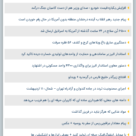
افزایش یکباره قیمت خودرو ؛ صدای وزیر هم از دست کاسبان جنگ درآمد
پیام جدید رهبر انقلاب؛ آینده درخشان منطقه بدون آمریکا در حال رقم خوردن است
۶۵۰۰ تُن سلاح در ۲۴ ساعت گذشته از آمریکا به اسرائیل ارسال شد
دستگیری سارق باغ ویلاهای کرج و کشف ۵۶ فقره سرقت
استاندار البرز بر ساماندهی و حمایت از واحدهای تولیدی خسارت دیده تاکید کرد
دستور معاون استاندار البرز برای واگذاری ۴۳۰۰ واحد مسکونی در اشتهارد
افتتاح زیرگذر خلیج فارس در گرمدره + ویدئو
اجرای محدودیت تردد در جاده کندوان و آزادراه تهران – شمال ؛ ١١ اردیبهشت
دامنه های جعلی؛ کلاهبرداری ساده ای که کاربران حرفه ای را هم فریب می‌دهد
مواد غذایی که هرگز نباید در فریزر گذاشت
پیام معنادار عراقچی پس از سفر به روسیه + عکس
با موبایل اینفوگرافیک حرفه ای تولید کنید + معرفی ابزارها و اپلیکیشن ها