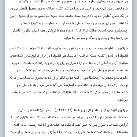
وی با بیان اینکه بیماری آنفلوانزای فصلی موضوعی است که هر سال تکرار می‌شود و با
شروع فصل سرد این بیماری گسترش پیدا می‌کند، گفت: چنانکه به‌طور معمول انتظار می‌رود
در یک فصل آنفلونزا حدود ۲۰ درصد مردم جامعه مبتلا شوند. در کشور ما نیز از حدود ۱۰ روز
گذشته با مهار این بیماری و نمودار نزولی ابتلا به آن عملا موارد بروز و شیوع کاهش
چشمگیری یافته است، چنانکه از ۲۲ تا ۲۹ آذرماه عملا با فروکش همه گیری آنفلونزا، کاهش
موارد مراجعه و بستری و مرگ و میر مواجه بودیم.
جهانپور با اشاره به رصد فعال بیماری در کشور و همچنین فعالیت شبکه مراقبت آزمایشگاهی
آنفلوآنزا در کشور، گفت: شبکه مراقبت آزمایشگاهی آنفلوآنزا در ایران از قوی‌ترین شبکه‌های
مراقبت آزمایشگاهی در منطقه مدیترانه شرقی و برابر با مراکز پیشرفته در دنیاست. با توجه
به اهمیت بیماری و علی‌رغم تحریم‌ها و چالش‌های دسترسی به کیت‌های تشخیصی و
ملزومات و تجهیزات آزمایشگاهی، از کلیه موارد آنفلوآنزای شدید بستری در بیمارستان‌ها که
نیاز به مراقبت‌های ویژه دارند، قطعا نمونه آزمایشگاهی گرفته می‌شود و باز هم علی‌رغم
کمبودها از کل موارد مرگی که با شک به آنفلوآنزا اتفاق افتاده نیز نمونه آزمایشگاهی گرفته
می‌شود.
جهانپور افزود: بر این اساس طی این هفته (۲۲ تا ۲۹ آذر)، از مجموع ۸۸۳ نفر بستری
مشکوک به آنفلونزا، نهایتا ۸۱ مورد بر اساس شواهد آزمایشگاهی مبتلا به آنفلوآنزای تیپ A
گزارش شده‌اند و میزان بروز به حتی کمتر از یک‌دهم هفته‌های گذشته رسیده است. البته
متاسفانه طی هفته گذشته هفت نفر به دنبال ابتلا به آنفلوآنزا و عوارض و پیامدهای آن فوت