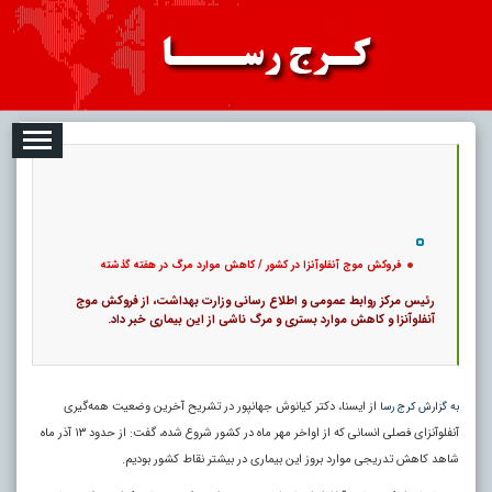
08-07
تبلیغات
درباره ما
ارتباط با ما
RSS
|
کد خبر:
1094 |
فروکش موج آنفلوآنزا در کشور / کاهش موارد مرگ در هفته گذشته
|
10
تاریخ انتشار :
۱۶ مرداد ۱۴۰۵ - ۲۰:۳۰ |
۰
پ
فروکش موج آنفلوآنزا در کشور / کاهش موارد مرگ در هفته گذشته
رئیس مرکز روابط عمومی و اطلاع رسانی وزارت بهداشت، از فروکش موج
آنفلوآنزا و کاهش موارد بستری و مرگ ناشی از این بیماری خبر داد.
از ایسنا، دکتر کیانوش جهانپور در تشریح آخرین وضعیت همه‌گیری
به گزارش کرج رسا
آنفلوآنزای فصلی انسانی که از اواخر مهر ماه در کشور شروع شده، گفت: از حدود ۱۳ آذر ماه
شاهد کاهش تدریجی موارد بروز این بیماری در بیشتر نقاط کشور بودیم.