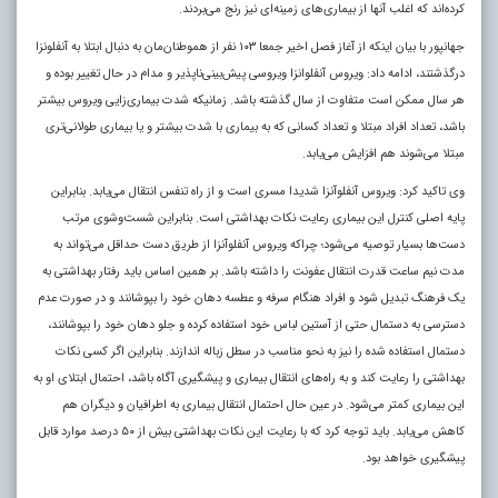
کرده‌اند که اغلب آنها از بیماری‌های زمینه‌ای نیز رنج می‌بردند
.
جهانپور با بیان اینکه از آغاز فصل اخیر جمعا ۱۰۳ نفر از هموطنان‌مان به دنبال ابتلا به آنفلونزا
درگذشتند، ادامه داد: ویروس آنفلوانزا ویروسی پیش‌بینی‌ناپذیر و مدام در حال تغییر بوده و
هر سال ممکن است متفاوت از سال گذشته باشد. زمانیکه شدت بیماری‌زایی ویروس بیشتر
باشد، تعداد افراد مبتلا و تعداد کسانی که به بیماری با شدت بیشتر و یا بیماری طولانی‌تری
مبتلا می‌شوند هم افزایش می‌یابد.
وی تاکید کرد: ویروس آنفلوآنزا شدیدا مسری است و از راه تنفس انتقال می‌یابد. بنابراین
پایه اصلی کنترل این بیماری رعایت نکات بهداشتی است. بنابراین شست‌وشوی مرتب
دست‌ها بسیار توصیه می‌شود؛ چراکه ویروس آنفلوآنزا از طریق دست حداقل می‌تواند به
مدت نیم ساعت قدرت انتقال عفونت را داشته باشد. بر همین اساس باید رفتار بهداشتی به
یک فرهنگ تبدیل شود و افراد هنگام سرفه و عطسه دهان خود را بپوشانند و در صورت عدم
دسترسی به دستمال حتی از آستین لباس خود استفاده کرده و جلو دهان خود را بپوشانند،
دستمال استفاده شده را نیز به نحو مناسب در سطل زباله اندازند. بنابراین اگر کسی نکات
بهداشتی را رعایت کند و به راه‌های انتقال بیماری و پیشگیری آگاه باشد، احتمال ابتلای او به
این بیماری کمتر می‌شود. در عین حال احتمال انتقال بیماری به اطرافیان و دیگران هم
کاهش می‌یابد. باید توجه کرد که با رعایت این نکات بهداشتی بیش از ۵۰ درصد موارد قابل
پیشگیری خواهد بود.