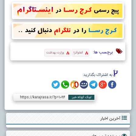
برچسب ها:
آنفلوآنزا
وزارت بهداشت
به اشتراک بگذارید:
https://karajrasa.ir/?p=1094
لینک کوتاه خبر:
آخرین اخبار