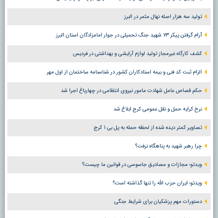
تولید سه هزار اصله نهال مثمر در البرز
آرام گرفتن پیکر ۷۳ شهید جنگ تحمیلی در جوار امامزادگان استان البرز
کشف کارگاه غیرمجاز تولید لوازم آرایشی و بهداشتی در فردیس
الزام ثبت کد فنی و بیمه استادکاران کشور در شناسنامه ساختمان از اول مهر
حکم قصاص عامل شهادت مامور نیروی انتظامی در چهارباغ اجرا شد
نرخ کرایه حمل و نقل عمومی کرج ابلاغ شد
تصاویر کمتر دیده شده از لحظه حمله به پل بی ۱ کرج
چرا رهبر شهید به پناهگاه نرفت؟
ویدئو؛ مجازات و مصادیق جاسوسی در قوانین ما چیست؟
ویدئو؛ ایران حزب الله را تنها گذاشته است؟
دستورات مهم پزشکیان برای شرایط جنگی