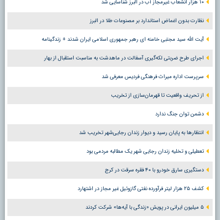
۱۰ هزار انشعاب غیرمجاز آب در البرز شناسایی شد
نظارت بدون اغماض استاندارد بر مصنوعات طلا در البرز
آیت الله سید مجتبی خامنه ای رهبر جمهوری اسلامی ایران شدند + زندگینامه
اجرای طرح ضربتی لکه‌گیری آسفالت در ماهدشت به مناسبت استقبال از بهار
سرپرست اداره میراث فرهنگی فردیس معرفی شد
از تحریف واقعیت تا قهرمان‌سازی از تخریب
دشمن توان جنگ ندارد
انتظارها به پایان رسید و دیوار زندان رجایی‌شهر تخریب شد
تعطیلی و تخلیه زندان رجایی شهر یک مطالبه مردمی بود
دستگیری سارق خودرو با ۴۰ فقره سرقت در کرج
کشف ۲۵ هزار لیتر فرآورده نفتی گازوئیل غیر مجاز در اشتهارد
۵ میلیون ایرانی در پویش «زندگی با آیه‌ها» شرکت کردند