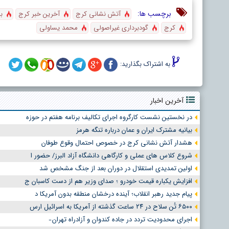
برچسب ها:
آتش نشانی کرج
آخرین خبر کرج
بل
کرج
گودبرداری غیراصولی
محمد یساولی
به اشتراک بگذارید:
آخرین اخبار
در نخستین نشست کارگروه اجرای تکالیف برنامه هفتم در حوزه
بیانیه مشترک ایران و عمان درباره تنگه هرمز
هشدار آتش نشانی کرج در خصوص احتمال وقوع طوفان
شروع کلاس های عملی و کارگاهی دانشگاه آزاد البرز/ حضور ا
اولین تمدیدی استقلال در دوران بعد از جنگ مشخص شد
افزایش یکباره قیمت خودرو ؛ صدای وزیر هم از دست کاسبان ج
پیام جدید رهبر انقلاب؛ آینده درخشان منطقه بدون آمریکا د
۶۵۰۰ تُن سلاح در ۲۴ ساعت گذشته از آمریکا به اسرائیل ارس
اجرای محدودیت تردد در جاده کندوان و آزادراه تهران ̵