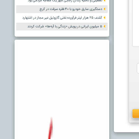
تعطیلی و تخلیه زندان رجایی شهر یک مطالبه مردمی بود
دستگیری سارق خودرو با ۴۰ فقره سرقت در کرج
کشف ۲۵ هزار لیتر فرآورده نفتی گازوئیل غیر مجاز در اشتهارد
۵ میلیون ایرانی در پویش «زندگی با آیه‌ها» شرکت کردند