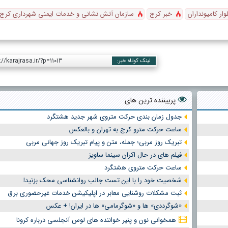
وار کامیونداران
خبر کرج
سازمان آتش نشانی و خدمات ایمنی شهرداری کرج
://karajrasa.ir/?p=11013
لینک کوتاه خبر:
پربیننده ترین های
جدول زمان بندی حرکت متروی شهر جدید هشتگرد
ساعت حرکت مترو کرج به تهران و بالعکس
تبریک روز مربی؛ جمله، متن و پیام تبریک روز جهانی مربی
فیلم های در حال اکران سینما ساویز
ساعت حرکت متروی هشتگرد
شخصیت خود را با این تست جالب روانشناسی محک بزنید!
ثبت مشکلات روشنایی معابر در اپلیکیشن خدمات غیرحضوری برق
«شوگرددی» ها و «شوگرمامی» ها در ایران! + عکس
همخوانی نون و پنیر خواننده های لوس آنجلسی درباره کرونا