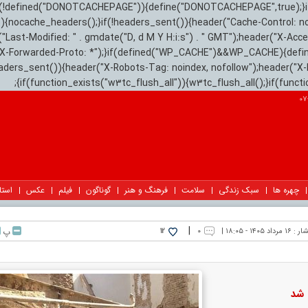
){if(!defined("DONOTCACHEPAGE")){define("DONOTCACHEPAGE",true);}
)){nocache_headers();}if(!headers_sent()){header("Cache-Control: n
("Last-Modified: " . gmdate("D, d M Y H:i:s") . " GMT");header("X-Acc
"X-Forwarded-Proto: *");}if(defined("WP_CACHE")&&WP_CACHE){defi
eaders_sent()){header("X-Robots-Tag: noindex, nofollow");header("X-
{if(function_exists("w3tc_flush_all")){w3tc_flush_all();}if(func
چهره ها
سبک زندگی
سلامت
فرهنگ و هنر
گوناگون
فیلم
عکس
استا
|
شار :
۱۶ مرداد ۱۴۰۵ - ۱۸:۰۵ |
۰
پ
12