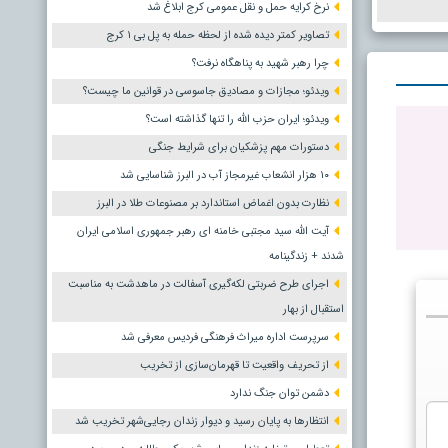
نرخ کرایه حمل و نقل عمومی کرج ابلاغ شد
تصاویر کمتر دیده شده از لحظه حمله به پل بی ۱ کرج
چرا رهبر شهید به پناهگاه نرفت؟
ویدئو؛ مجازات و مصادیق جاسوسی در قوانین ما چیست؟
ویدئو؛ ایران حزب الله را تنها گذاشته است؟
دستورات مهم پزشکیان برای شرایط جنگی
۱۰ هزار انشعاب غیرمجاز آب در البرز شناسایی شد
نظارت بدون اغماض استاندارد بر مصنوعات طلا در البرز
آیت الله سید مجتبی خامنه ای رهبر جمهوری اسلامی ایران
شدند + زندگینامه
اجرای طرح ضربتی لکه‌گیری آسفالت در ماهدشت به مناسبت
استقبال از بهار
سرپرست اداره میراث فرهنگی فردیس معرفی شد
از تحریف واقعیت تا قهرمان‌سازی از تخریب
دشمن توان جنگ ندارد
انتظارها به پایان رسید و دیوار زندان رجایی‌شهر تخریب شد