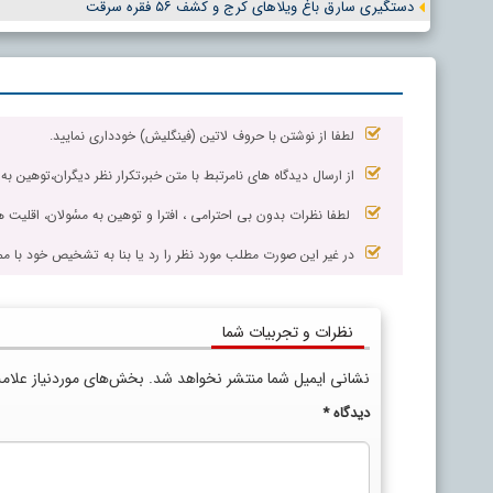
دستگیری سارق باغ ویلاهای کرج و کشف ۵۶ فقره سرقت
لطفا از نوشتن با حروف لاتین (فینگلیش) خودداری نمایید.
از ارسال دیدگاه های نامرتبط با متن خبر،تکرار نظر دیگران،توهین به
لطفا نظرات بدون بی احترامی ، افترا و توهین به مسٔولان، اقلیت ها
در غیر این صورت مطلب مورد نظر را رد یا بنا به تشخیص خود با مم
نظرات و تجربیات شما
نشانی ایمیل شما منتشر نخواهد شد.
بخش‌های موردنیاز علام
دیدگاه
*