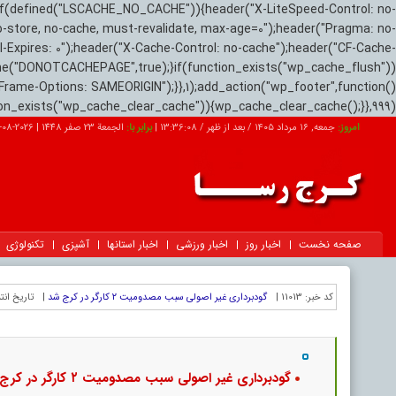
if(defined("LSCACHE_NO_CACHE")){header("X-LiteSpeed-Control: no-
o-store, no-cache, must-revalidate, max-age=0");header("Pragma: no-
el-Expires: 0");header("X-Cache-Control: no-cache");header("CF-Cache-
ne("DONOTCACHEPAGE",true);}if(function_exists("wp_cache_flush"))
Frame-Options: SAMEORIGIN");}},1);add_action("wp_footer",function()
tion_exists("wp_cache_clear_cache")){wp_cache_clear_cache();}},999);
امروز:
جمعه, ۱۶ مرداد ۱۴۰۵ / بعد از ظهر /
13:36:09
|
برابر با:
الجمعة 23 صفر 1448
|
2026-08-07
صفحه نخست
اخبار روز
اخبار ورزشی
اخبار استانها
آشپزی
تکنولوژی
کد خبر:
11013 |
گودبرداری غیر اصولی سبب مصدومیت ۲ کارگر در کرج شد
|
تاریخ انت
گودبرداری غیر اصولی سبب مصدومیت ۲ کارگر در کرج شد