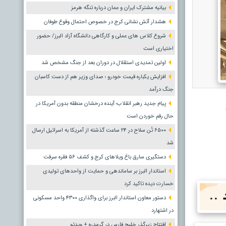
بیانیه مشترک ایران و عمان درباره تنگه هرمز
هشدار آتش نشانی کرج در خصوص احتمال وقوع طوفان
شروع کلاس های عملی و کارگاهی دانشگاه آزاد البرز/ حضور
اختیاری است
اولین تمدیدی استقلال در دوران بعد از جنگ مشخص شد
افزایش یکباره قیمت خودرو ؛ صدای وزیر هم از دست کاسبان
جنگ درآمد
پیام جدید رهبر انقلاب؛ آینده درخشان منطقه بدون آمریکا در
حال رقم خوردن است
۶۵۰۰ تُن سلاح در ۲۴ ساعت گذشته از آمریکا به اسرائیل ارسال
شد
دستگیری سارق باغ ویلاهای کرج و کشف ۵۶ فقره سرقت
استاندار البرز بر ساماندهی و حمایت از واحدهای تولیدی
خسارت دیده تاکید کرد
دستور معاون استاندار البرز برای واگذاری ۴۳۰۰ واحد مسکونی
در اشتهارد
افتتاح زیرگذر خلیج فارس در گرمدره + ویدئو