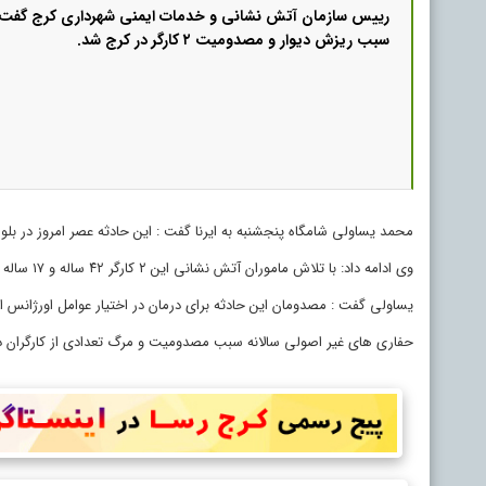
رییس سازمان آتش نشانی و خدمات ایمنی شهرداری کرج گفت: 
سبب ریزش دیوار و مصدومیت ۲ کارگر در کرج شد.
محمد یساولی شامگاه پنجشنبه به ایرنا گفت : این حادثه عصر امروز در بلوار کامیونداران کرج 
وی ادامه داد: با تلاش ماموران آتش نشانی این ۲ کارگر ۴۲ ساله و ۱۷ ساله از مرگ نجات یافتند اما دچار مصدومیت شدند.
یساولی گفت : مصدومان این حادثه برای درمان در اختیار عوامل اورژانس البر
حفاری های غیر اصولی سالانه سبب مصدومیت و مرگ تعدادی از کارگران در