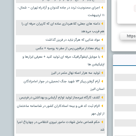
اجرای محدودیت تردد در جاده کندوان و آزادراه تهران – شمال ؛
١١ اردیبهشت
دامنه های جعلی؛ کلاهبرداری ساده ای که کاربران حرفه ای را
هم فریب می‌دهد
https
مواد غذایی که هرگز نباید در فریزر گذاشت
پیام معنادار عراقچی پس از سفر به روسیه + عکس
با موبایل اینفوگرافیک حرفه ای تولید کنید + معرفی ابزارها و
اپلیکیشن ها
تولید سه هزار اصله نهال مثمر در البرز
آرام گرفتن پیکر ۷۳ شهید جنگ تحمیلی در جوار امامزادگان
استان البرز
کشف کارگاه غیرمجاز تولید لوازم آرایشی و بهداشتی در فردیس
الزام ثبت کد فنی و بیمه استادکاران کشور در شناسنامه ساختمان
از اول مهر
حکم قصاص عامل شهادت مامور نیروی انتظامی در چهارباغ اجرا
شد