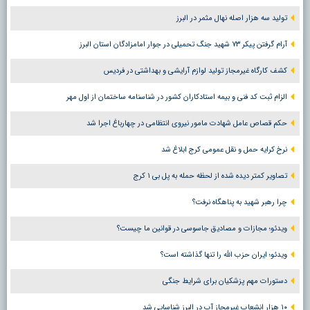
تولید سه هزار اصله نهال مثمر در البرز
آرام گرفتن پیکر ۷۳ شهید جنگ تحمیلی در جوار امامزادگان استان البرز
کشف کارگاه غیرمجاز تولید لوازم آرایشی و بهداشتی در فردیس
الزام ثبت کد فنی و بیمه استادکاران کشور در شناسنامه ساختمان از اول مهر
حکم قصاص عامل شهادت مامور نیروی انتظامی در چهارباغ اجرا شد
نرخ کرایه حمل و نقل عمومی کرج ابلاغ شد
تصاویر کمتر دیده شده از لحظه حمله به پل بی ۱ کرج
چرا رهبر شهید به پناهگاه نرفت؟
ویدئو؛ مجازات و مصادیق جاسوسی در قوانین ما چیست؟
ویدئو؛ ایران حزب الله را تنها گذاشته است؟
دستورات مهم پزشکیان برای شرایط جنگی
۱۰ هزار انشعاب غیرمجاز آب در البرز شناسایی شد