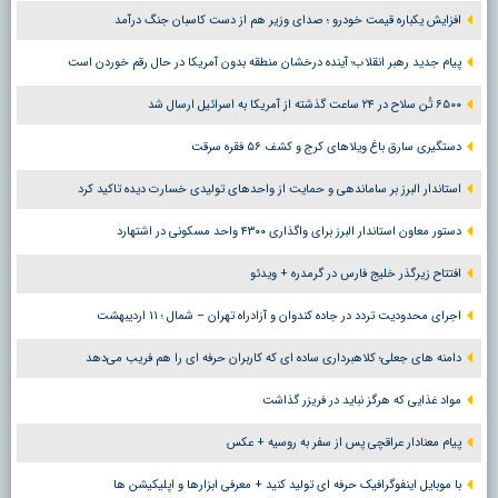
افزایش یکباره قیمت خودرو ؛ صدای وزیر هم از دست کاسبان جنگ درآمد
پیام جدید رهبر انقلاب؛ آینده درخشان منطقه بدون آمریکا در حال رقم خوردن است
۶۵۰۰ تُن سلاح در ۲۴ ساعت گذشته از آمریکا به اسرائیل ارسال شد
دستگیری سارق باغ ویلاهای کرج و کشف ۵۶ فقره سرقت
استاندار البرز بر ساماندهی و حمایت از واحدهای تولیدی خسارت دیده تاکید کرد
دستور معاون استاندار البرز برای واگذاری ۴۳۰۰ واحد مسکونی در اشتهارد
افتتاح زیرگذر خلیج فارس در گرمدره + ویدئو
اجرای محدودیت تردد در جاده کندوان و آزادراه تهران – شمال ؛ ١١ اردیبهشت
دامنه های جعلی؛ کلاهبرداری ساده ای که کاربران حرفه ای را هم فریب می‌دهد
مواد غذایی که هرگز نباید در فریزر گذاشت
پیام معنادار عراقچی پس از سفر به روسیه + عکس
با موبایل اینفوگرافیک حرفه ای تولید کنید + معرفی ابزارها و اپلیکیشن ها