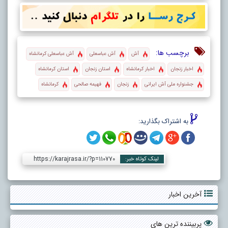
برچسب ها:
آش
آش عباسعلی
آش عباسعلی کرمانشاه
اخبار زنجان
اخبار کرمانشاه
استان زنجان
استان کرمانشاه
جشنواره ملی آش ایرانی
زنجان
فهیمه صالحی
کرمانشاه
به اشتراک بگذارید:
https://karajrasa.ir/?p=110770
لینک کوتاه خبر:
آخرین اخبار
پربیننده ترین های