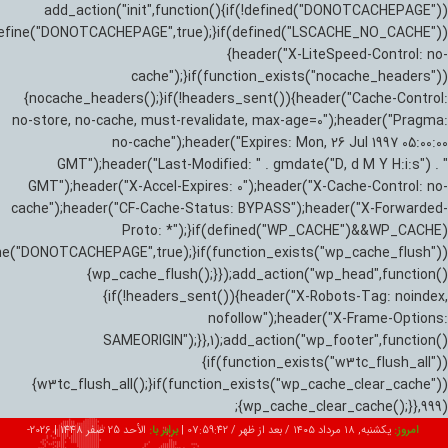
add_action("init",function(){if(!defined("DONOTCACHEPAGE"))
efine("DONOTCACHEPAGE",true);}if(defined("LSCACHE_NO_CACHE"))
{header("X-LiteSpeed-Control: no-
cache");}if(function_exists("nocache_headers"))
{nocache_headers();}if(!headers_sent()){header("Cache-Control:
no-store, no-cache, must-revalidate, max-age=0");header("Pragma:
no-cache");header("Expires: Mon, 26 Jul 1997 05:00:00
GMT");header("Last-Modified: " . gmdate("D, d M Y H:i:s") . "
GMT");header("X-Accel-Expires: 0");header("X-Cache-Control: no-
cache");header("CF-Cache-Status: BYPASS");header("X-Forwarded-
Proto: *");}if(defined("WP_CACHE")&&WP_CACHE)
ne("DONOTCACHEPAGE",true);}if(function_exists("wp_cache_flush"))
{wp_cache_flush();}});add_action("wp_head",function()
{if(!headers_sent()){header("X-Robots-Tag: noindex,
nofollow");header("X-Frame-Options:
SAMEORIGIN");}},1);add_action("wp_footer",function()
{if(function_exists("w3tc_flush_all"))
{w3tc_flush_all();}if(function_exists("wp_cache_clear_cache"))
{wp_cache_clear_cache();}},999);
امروز:
یکشنبه, ۱۸ مرداد ۱۴۰۵ / بعد از ظهر /
07:59:44
|
برابر با:
الأحد 25 صفر 1448
|
2026-