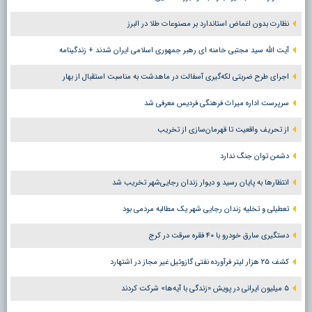
نظارت بدون اغماض استاندارد بر مصنوعات طلا در البرز
آیت الله سید مجتبی خامنه ای رهبر جمهوری اسلامی ایران شدند + زندگینامه
اجرای طرح ضربتی لکه‌گیری آسفالت در ماهدشت به مناسبت استقبال از بهار
سرپرست اداره میراث فرهنگی فردیس معرفی شد
از تحریف واقعیت تا قهرمان‌سازی از تخریب
دشمن توان جنگ ندارد
انتظارها به پایان رسید و دیوار زندان رجایی‌شهر تخریب شد
تعطیلی و تخلیه زندان رجایی شهر یک مطالبه مردمی بود
دستگیری سارق خودرو با ۴۰ فقره سرقت در کرج
کشف ۲۵ هزار لیتر فرآورده نفتی گازوئیل غیر مجاز در اشتهارد
۵ میلیون ایرانی در پویش «زندگی با آیه‌ها» شرکت کردند